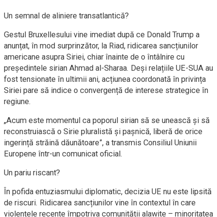
Un semnal de aliniere transatlantică?
Gestul Bruxellesului vine imediat după ce Donald Trump a
anunțat, în mod surprinzător, la Riad, ridicarea sancțiunilor
americane asupra Siriei, chiar înainte de o întâlnire cu
președintele sirian Ahmad al-Sharaa. Deși relațiile UE-SUA au
fost tensionate în ultimii ani, acțiunea coordonată în privința
Siriei pare să indice o convergență de interese strategice în
regiune.
„Acum este momentul ca poporul sirian să se unească şi să
reconstruiască o Sirie pluralistă şi paşnică, liberă de orice
ingerință străină dăunătoare”, a transmis Consiliul Uniunii
Europene într-un comunicat oficial.
Un pariu riscant?
În pofida entuziasmului diplomatic, decizia UE nu este lipsită
de riscuri. Ridicarea sancțiunilor vine în contextul în care
violențele recente împotriva comunității alawite – minoritatea