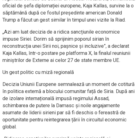
oficial de șefa diplomației europene, Kaja Kallas, survine la o
săptămână după ce fostul președinte american Donald
Trump a făcut un gest similar în timpul unei vizite la Riad.
„Azi am luat decizia de a ridica sancțiunile economice
impuse Siriei. Dorim să sprijinim poporul sirian în
reconstrucția unei Sirii noi, pașnice și incluzive”, a declarat
Kaja Kallas, într-o postare pe platforma X, la finalul reuniunii
miniștrilor de Externe ai celor 27 de state membre UE.
Un gest politic cu miză regională
Decizia Uniunii Europene semnalează un moment de cotitură
în politica externă a blocului comunitar față de Siria. După ani
de izolare internațională impusă regimului Assad,
schimbarea de putere la Damasc și noile angajamente
asumate de liderii sirieni par să fi deschis o fereastră de
oportunitate pentru reintegrarea țării în circuitul economic
global.