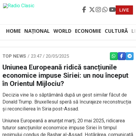
LIVE
HOME
NAȚIONAL
WORLD
ECONOMIE
CULTURĂ
L
TOP NEWS
23:47 / 20/05/2025
WHATSAPP
FACEBO
TEL
Uniunea Europeană ridică sancțiunile
economice impuse Siriei: un nou început
în Orientul Mijlociu?
Decizia vine la o săptămână după un gest similar făcut de
Donald Trump. Bruxellesul speră să încurajeze reconstrucția
și reconcilierea în Siria post-Assad.
Uniunea Europeană a anunțat marți, 20 mai 2025, ridicarea
tuturor sancțiunilor economice impuse Siriei în timpul
regimului condus de Bashar al-Assad. Hotărârea, comunicată