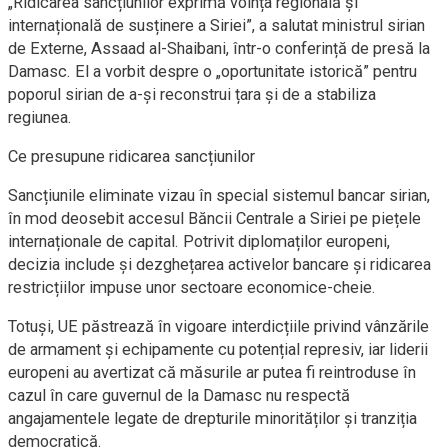
„Ridicarea sancțiunilor exprimă voința regională și
internațională de susținere a Siriei”, a salutat ministrul sirian
de Externe, Assaad al-Shaibani, într-o conferință de presă la
Damasc. El a vorbit despre o „oportunitate istorică” pentru
poporul sirian de a-și reconstrui țara și de a stabiliza
regiunea.
Ce presupune ridicarea sancțiunilor
Sancțiunile eliminate vizau în special sistemul bancar sirian,
în mod deosebit accesul Băncii Centrale a Siriei pe piețele
internaționale de capital. Potrivit diplomaților europeni,
decizia include și dezghețarea activelor bancare și ridicarea
restricțiilor impuse unor sectoare economice-cheie.
Totuși, UE păstrează în vigoare interdicțiile privind vânzările
de armament și echipamente cu potențial represiv, iar liderii
europeni au avertizat că măsurile ar putea fi reintroduse în
cazul în care guvernul de la Damasc nu respectă
angajamentele legate de drepturile minorităților și tranziția
democratică.