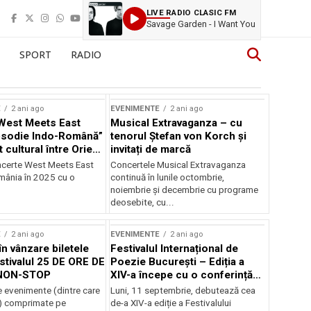
LIVE RADIO CLASIC FM
Savage Garden - I Want You
SPORT
RADIO
E
2 ani ago
EVENIMENTE
2 ani ago
West Meets East
Musical Extravaganza – cu
psodie Indo-Română”
tenorul Ștefan von Korch și
t cultural între Orient
invitați de marcă
nt
ncerte West Meets East
Concertele Musical Extravaganza
omânia în 2025 cu o
continuă în lunile octombrie,
noiembrie şi decembrie cu programe
deosebite, cu...
E
2 ani ago
EVENIMENTE
2 ani ago
în vânzare biletele
Festivalul Internațional de
stivalul 25 DE ORE DE
Poezie București – Ediția a
NON-STOP
XIV-a începe cu o conferință
despre limba română
 evenimente (dintre care
Luni, 11 septembrie, debutează cea
susținută de Marco Lucchesi
) comprimate pe
de-a XIV-a ediție a Festivalului