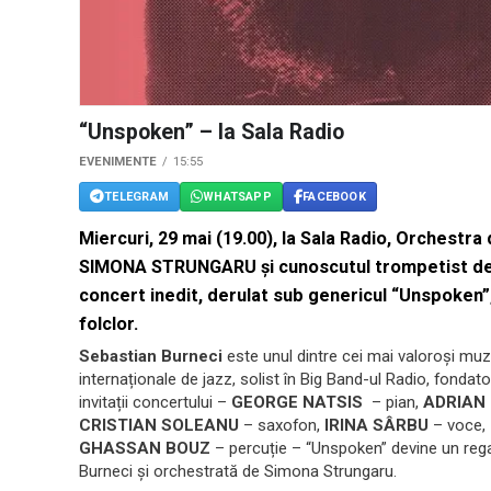
“Unspoken” – la Sala Radio
EVENIMENTE
15:55
TELEGRAM
WHATSAPP
FACEBOOK
Miercuri, 29 mai (19.00), la Sala Radio, Orchestr
SIMONA STRUNGARU și cunoscutul trompetist de
concert inedit, derulat sub genericul
“Unspoken”
folclor.
Sebastian Burneci
este unul dintre cei mai valoroși muz
internaționale de jazz, solist în Big Band-ul Radio, fondato
invitații concertului –
GEORGE NATSIS
– pian,
ADRIAN
CRISTIAN SOLEANU
– saxofon,
IRINA SÂRBU
– voce,
GHASSAN BOUZ
– percuție – “Unspoken” devine un rega
Burneci și orchestrată de Simona Strungaru.