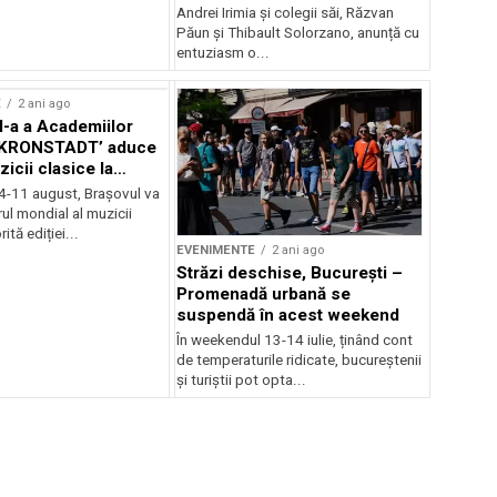
Andrei Irimia și colegii săi, Răzvan
Păun și Thibault Solorzano, anunță cu
entuziasm o...
E
2 ani ago
II-a a Academiilor
KRONSTADT’ aduce
zicii clasice la
 4-11 august, Brașovul va
ul mondial al muzicii
ită ediției...
EVENIMENTE
2 ani ago
Străzi deschise, București –
Promenadă urbană se
suspendă în acest weekend
În weekendul 13-14 iulie, ținând cont
de temperaturile ridicate, bucureștenii
și turiștii pot opta...