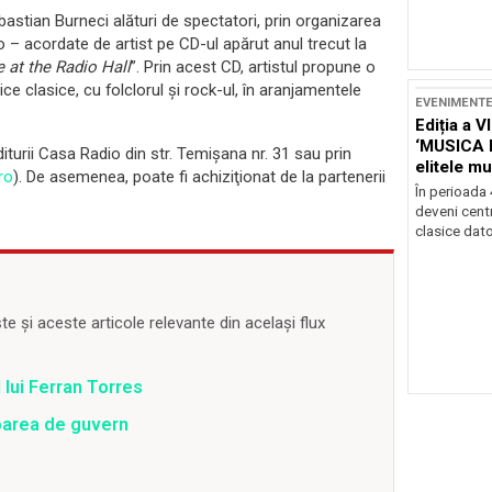
bastian Burneci alături de spectatori, prin organizarea
io – acordate de artist pe CD-ul apărut anul trecut la
e
at the Radio Hall
”. Prin acest CD, artistul propune o
e clasice, cu folclorul și rock-ul, în aranjamentele
EVENIMENT
Ediția a V
‘MUSICA 
diturii Casa Radio din str. Temişana nr. 31 sau prin
elitele mu
ro
). De asemenea, poate fi achiziţionat de la partenerii
Brașov
În perioada
deveni centr
clasice dator
 și aceste articole relevante din același flux
 lui Ferran Torres
barea de guvern