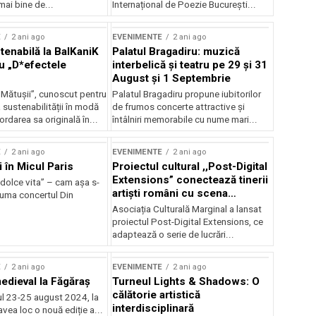
mai bine de...
Internațional de Poezie București...
E
2 ani ago
EVENIMENTE
2 ani ago
enabilă la BalKaniK
Palatul Bragadiru: muzică
cu „D*efectele
interbelică şi teatru pe 29 şi 31
August şi 1 Septembrie
 Mătușii”, cunoscut pentru
Palatul Bragadiru propune iubitorilor
sustenabilității în modă
de frumos concerte attractive şi
ordarea sa originală în...
întâlniri memorabile cu nume mari...
E
2 ani ago
EVENIMENTE
2 ani ago
i în Micul Paris
Proiectul cultural ,,Post-Digital
Extensions” conectează tinerii
dolce vita” – cam așa s-
artiști români cu scena
zuma concertul Din
internațională
Asociația Culturală Marginal a lansat
proiectul Post-Digital Extensions, ce
adaptează o serie de lucrări...
E
2 ani ago
EVENIMENTE
2 ani ago
medieval la Făgăraș
Turneul Lights & Shadows: O
călătorie artistică
l 23-25 august 2024, la
interdisciplinară
vea loc o nouă ediție a...