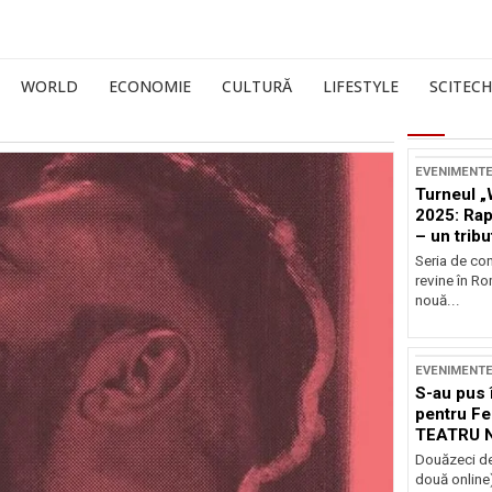
WORLD
ECONOMIE
CULTURĂ
LIFESTYLE
SCITECH
EVENIMENT
Turneul „
2025: Ra
– un tribu
și Occide
Seria de co
revine în R
nouă...
EVENIMENT
S-au pus 
pentru Fe
TEATRU 
Douăzeci de
două online