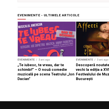
EVENIMENTE - ULTIMELE ARTICOLE
EVENIMENTE
3 ani ago
EVENIMENTE
3 ani ago
„Te iubesc, te vreau, dar te
Descoperă noutate
schimbi!” – O nouă comedie
vechi la ediția a XVI
muzicală pe scena Teatrului „Ion
Festivalului de Mu
Dacian”
București