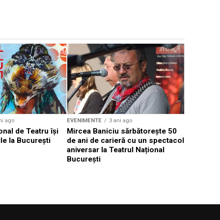
EVENIMENTE
Weekend c
Teatru la 
eveniment
ni ago
EVENIMENTE
3 ani ago
onal de Teatru își
Mircea Baniciu sărbătorește 50
le la București
de ani de carieră cu un spectacol
aniversar la Teatrul Național
București