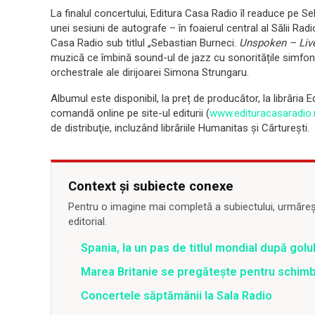
La finalul concertului, Editura Casa Radio îl readuce pe Se
unei sesiuni de autografe – în foaierul central al Sălii Rad
Casa Radio sub titlul „Sebastian Burneci.
Unspoken – Liv
muzică ce îmbină sound-ul de jazz cu sonoritățile simfonic
orchestrale ale dirijoarei Simona Strungaru.
Albumul este disponibil, la preț de producător, la librăria E
comandă online pe site-ul editurii (
www.edituracasaradio.
de distribuţie, incluzând librăriile Humanitas şi Cărtureşti.
Context și subiecte conexe
Pentru o imagine mai completă a subiectului, urmărește
editorial.
Spania, la un pas de titlul mondial după golul
Marea Britanie se pregătește pentru schim
Concertele săptămânii la Sala Radio