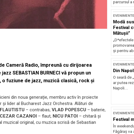
parcursul a 
EVENIMENT
Modă sust
Festival 
Mătușii”
„D*efectele
promovarea 
și pentru ab
a de Camer
ă Radio, împreună cu dirijoarea
EVENIMENT
Din Napol
 jazz SEBASTIAN BURNECI vă propun un
O seară de „
, o fuziune de jazz, muzică clasică, rock și
ar putea re
Napoli...
icieni din noua generație, membru activ în proiecte
r și lider al Bucharest Jazz Orchestra. Alături de
 FLAUTISTU
– contrabas,
VLAD POPESCU
– baterie,
EVENIMENT
CEZAR CAZANOI
– flaut,
NICU PATOI
– chitară și
Festival 
l muzical original, cu muzica scrisă de Sebastian
În weekendu
Făgăraș va a