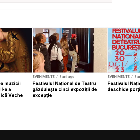
EVENIMENTE
3 ani ago
EVENIMENTE
3 a
a muzicii
Festivalul Național de Teatru
Festivalul Nați
II-a a
găzduiește cinci expoziții de
deschide porți
zică Veche
excepție