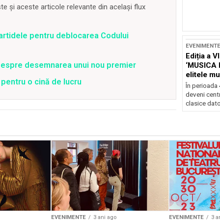
 și aceste articole relevante din același flux
artidele pentru deblocarea Codului
EVENIMENT
Ediția a V
ii despre desemnarea unui nou premier
‘MUSICA 
elitele mu
 pentru o cină de lucru
Brașov
În perioada
deveni centr
clasice dator
EVENIMENTE
3 ani ago
EVENIMENTE
3 a