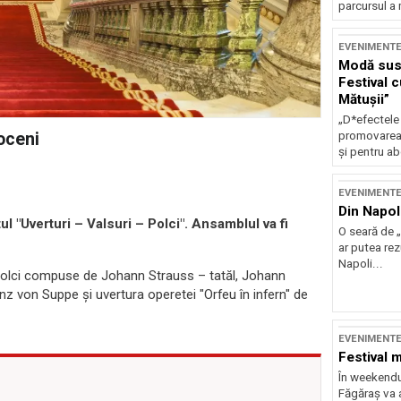
parcursul a 
EVENIMENT
Modă sust
Festival 
Mătușii”
„D*efectele
roceni
promovarea 
și pentru ab
EVENIMENT
Din Napol
l "Uverturi – Valsuri – Polci". Ansamblul va fi
O seară de „
ar putea re
Napoli...
i polci compuse de Johann Strauss – tatăl, Johann
nz von Suppe şi uvertura operetei "Orfeu în infern" de
EVENIMENT
Festival 
În weekendu
Făgăraș va a