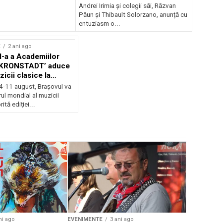
Andrei Irimia și colegii săi, Răzvan
Păun și Thibault Solorzano, anunță cu
entuziasm o...
E
2 ani ago
II-a a Academiilor
KRONSTADT’ aduce
zicii clasice la
 4-11 august, Brașovul va
ul mondial al muzicii
ită ediției...
EVENIMENTE
Weekend c
Teatru la 
eveniment
ni ago
EVENIMENTE
3 ani ago