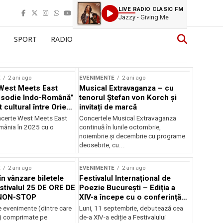
LIVE RADIO CLASIC FM
Jazzy - Giving Me
SPORT
RADIO
E
2 ani ago
EVENIMENTE
2 ani ago
West Meets East
Musical Extravaganza – cu
psodie Indo-Română”
tenorul Ștefan von Korch și
t cultural între Orient
invitați de marcă
nt
ncerte West Meets East
Concertele Musical Extravaganza
omânia în 2025 cu o
continuă în lunile octombrie,
noiembrie şi decembrie cu programe
deosebite, cu...
E
2 ani ago
EVENIMENTE
2 ani ago
în vânzare biletele
Festivalul Internațional de
stivalul 25 DE ORE DE
Poezie București – Ediția a
NON-STOP
XIV-a începe cu o conferință
despre limba română
 evenimente (dintre care
Luni, 11 septembrie, debutează cea
susținută de Marco Lucchesi
) comprimate pe
de-a XIV-a ediție a Festivalului