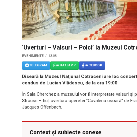
‘Uverturi – Valsuri – Polci’ la Muzeul Cot
EVENIMENTE
13:08
TELEGRAM
WHATSAPP
FACEBOOK
Diseară la Muzeul Naţional Cotroceni are loc concertu
condus de Lucian Vlădescu, de la ora 19:00.
În Sala Cherchez a muzeului vor fi interpretate valsuri ș
Strauss – fiul, uvertura operetei "Cavaleria ușoară" de Fra
Jacques Offenbach.
Context și subiecte conexe