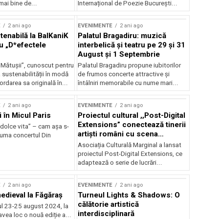
mai bine de...
Internațional de Poezie București...
E
2 ani ago
EVENIMENTE
2 ani ago
enabilă la BalKaniK
Palatul Bragadiru: muzică
cu „D*efectele
interbelică şi teatru pe 29 şi 31
August şi 1 Septembrie
 Mătușii”, cunoscut pentru
Palatul Bragadiru propune iubitorilor
sustenabilității în modă
de frumos concerte attractive şi
ordarea sa originală în...
întâlniri memorabile cu nume mari...
E
2 ani ago
EVENIMENTE
2 ani ago
i în Micul Paris
Proiectul cultural ,,Post-Digital
Extensions” conectează tinerii
dolce vita” – cam așa s-
artiști români cu scena
zuma concertul Din
internațională
Asociația Culturală Marginal a lansat
proiectul Post-Digital Extensions, ce
adaptează o serie de lucrări...
E
2 ani ago
EVENIMENTE
2 ani ago
medieval la Făgăraș
Turneul Lights & Shadows: O
călătorie artistică
l 23-25 august 2024, la
interdisciplinară
vea loc o nouă ediție a...