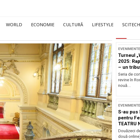
WORLD
ECONOMIE
CULTURĂ
LIFESTYLE
SCITECH
EVENIMENT
Turneul „
2025: Ra
– un tribu
și Occide
Seria de co
revine în R
nouă...
EVENIMENT
S-au pus 
pentru Fe
TEATRU 
Douăzeci de
două online