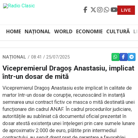
LIVE
HOME
NAȚIONAL
WORLD
ECONOMIE
CULTURĂ
L
NAȚIONAL
08:41 / 25/07/2025
WHATSAPP
FACEBO
TEL
Vicepremierul Dragoș Anastasiu, implicat
într-un dosar de mită
Vicepremierul Dragoș Anastasiu este implicat în calitate de
martor într-un dosar de corupție, recunoscând în instanță
semnarea unui contract fictiv ce masca o mită destinată unei
funcționare din cadrul ANAF. În cadrul procedurilor judiciare,
autoritățile au subliniat că documentul oficial prezentat în
dosar atestă existența unei înțelegeri prin care sumele lunare
de aproximativ 2.000 de euro, plătite prin intermediul
contractului, au servit drept preț de garantare a favorablei