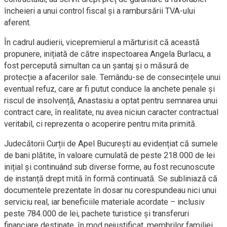
încheieri a unui control fiscal și a rambursării TVA-ului
aferent.
În cadrul audierii, vicepremierul a mărturisit că această
propunere, inițiată de către inspectoarea Angela Burlacu, a
fost percepută simultan ca un șantaj și o măsură de
protecție a afacerilor sale. Temându-se de consecințele unui
eventual refuz, care ar fi putut conduce la anchete penale și
riscul de insolvență, Anastasiu a optat pentru semnarea unui
contract care, în realitate, nu avea niciun caracter contractual
veritabil, ci reprezenta o acoperire pentru mita primită.
Judecătorii Curții de Apel București au evidențiat că sumele
de bani plătite, în valoare cumulată de peste 218.000 de lei
inițial și continuând sub diverse forme, au fost recunoscute
de instanță drept mită în formă continuată. Se subliniază că
documentele prezentate în dosar nu corespundeau nici unui
serviciu real, iar beneficiile materiale acordate – inclusiv
peste 784.000 de lei, pachete turistice și transferuri
financiare destinate, în mod nejustificat, membrilor familiei