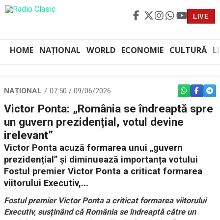
LIVE
HOME
NAȚIONAL
WORLD
ECONOMIE
CULTURĂ
L
NAȚIONAL
07:50 / 09/06/2026
WHATSAPP
FACEBO
TEL
Victor Ponta: „România se îndreaptă spre
un guvern prezidențial, votul devine
irelevant”
Victor Ponta acuză formarea unui „guvern
prezidențial” și diminuează importanța votului
Fostul premier Victor Ponta a criticat formarea
viitorului Executiv,...
Fostul premier Victor Ponta a criticat formarea viitorului
Executiv, susținând că România se îndreaptă către un