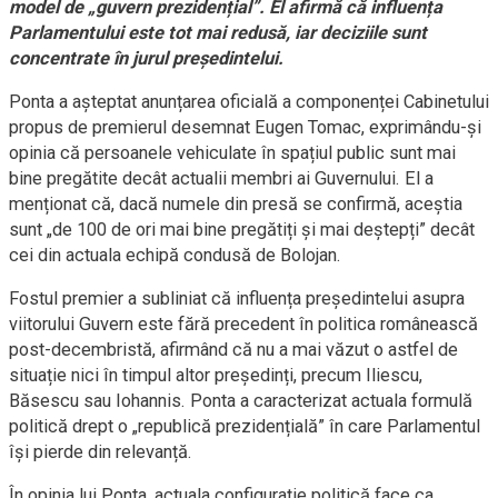
model de „guvern prezidențial”. El afirmă că influența
Parlamentului este tot mai redusă, iar deciziile sunt
concentrate în jurul președintelui.
Ponta a așteptat anunțarea oficială a componenței Cabinetului
propus de premierul desemnat Eugen Tomac, exprimându-și
opinia că persoanele vehiculate în spațiul public sunt mai
bine pregătite decât actualii membri ai Guvernului. El a
menționat că, dacă numele din presă se confirmă, aceștia
sunt „de 100 de ori mai bine pregătiți și mai deștepți” decât
cei din actuala echipă condusă de Bolojan.
Fostul premier a subliniat că influența președintelui asupra
viitorului Guvern este fără precedent în politica românească
post-decembristă, afirmând că nu a mai văzut o astfel de
situație nici în timpul altor președinți, precum Iliescu,
Băsescu sau Iohannis. Ponta a caracterizat actuala formulă
politică drept o „republică prezidențială” în care Parlamentul
își pierde din relevanță.
În opinia lui Ponta, actuala configurație politică face ca