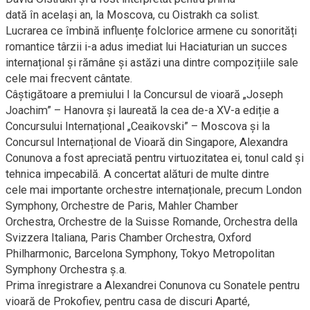
dată în același an, la Moscova, cu Oistrakh ca solist.
Lucrarea ce îmbină influențe folclorice armene cu sonorități
romantice târzii i-a adus imediat lui Haciaturian un succes
internațional și rămâne și astăzi una dintre compozițiile sale
cele mai frecvent cântate.
Câștigătoare a premiului I la Concursul de vioară „Joseph
Joachim” – Hanovra și laureată la cea de-a XV-a ediție a
Concursului Internațional „Ceaikovski” – Moscova și la
Concursul Internațional de Vioară din Singapore, Alexandra
Conunova a fost apreciată pentru virtuozitatea ei, tonul cald și
tehnica impecabilă. A concertat alături de multe dintre
cele mai importante orchestre internaționale, precum London
Symphony, Orchestre de Paris, Mahler Chamber
Orchestra, Orchestre de la Suisse Romande, Orchestra della
Svizzera Italiana, Paris Chamber Orchestra, Oxford
Philharmonic, Barcelona Symphony, Tokyo Metropolitan
Symphony Orchestra ș.a.
Prima înregistrare a Alexandrei Conunova cu Sonatele pentru
vioară de Prokofiev, pentru casa de discuri Aparté,