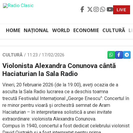
LIVE
HOME
NAȚIONAL
WORLD
ECONOMIE
CULTURĂ
L
CULTURĂ
11:23 / 17/02/2026
WHATSAPP
FACEBO
TEL
Violonista Alexandra Conunova cântă
Haciaturian la Sala Radio
Vineri, 20 februarie 2026 (de la 19.00), aveți ocazia de a
asculta la Sala Radio lucrarea ce a deschis toamna
trecută Festivalul Internațional „George Enescu”: Concertul în
re minor pentru vioară și orchestră semnat de Aram
Haciaturian – în interpretarea solistică a unei invitate
extraordinare: violonista Alexandra Conunova.
Compus în 1940, concertul a fost dedicat celebrului violonist
David Oistrakh și a fost interpretat pentru prima