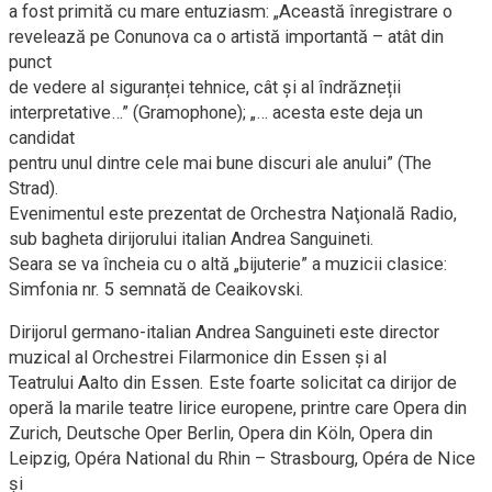
a fost primită cu mare entuziasm: „Această înregistrare o
revelează pe Conunova ca o artistă importantă – atât din
punct
de vedere al siguranței tehnice, cât și al îndrăzneții
interpretative…” (Gramophone); „… acesta este deja un
candidat
pentru unul dintre cele mai bune discuri ale anului” (The
Strad).
Evenimentul este prezentat de Orchestra Naţională Radio,
sub bagheta dirijorului italian Andrea Sanguineti.
Seara se va încheia cu o altă „bijuterie” a muzicii clasice:
Simfonia nr. 5 semnată de Ceaikovski.
Dirijorul germano-italian Andrea Sanguineti este director
muzical al Orchestrei Filarmonice din Essen și al
Teatrului Aalto din Essen. Este foarte solicitat ca dirijor de
operă la marile teatre lirice europene, printre care Opera din
Zurich, Deutsche Oper Berlin, Opera din Köln, Opera din
Leipzig, Opéra National du Rhin – Strasbourg, Opéra de Nice
și