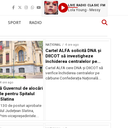
LIVE RADIO CLASIC FM
Lola Young - Messy
SPORT
RADIO
NAȚIONAL
4 ore ago
Cartel ALFA solicită DNA și
DIICOT să investigheze
închiderea centralelor pe
cărbune
Cartel ALFA cere DNA și DIICOT să
verifice închiderea centralelor pe
cărbune Confederația Națională...
4 ore ago
 Guvernul de alocări
le pentru Spitalul
Slatina
 130 de posturi aprobate
lul Județean Slatina,
rim-vicepreședintele...