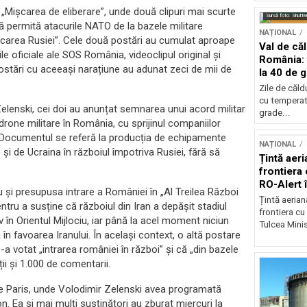
 „Mișcarea de eliberare”, unde două clipuri mai scurte
Sursă foto: Shutte
să permită atacurile NATO de la bazele militare
NAȚIONAL
acarea Rusiei”. Cele două postări au cumulat aproape
Val de că
ile oficiale ale SOS România, videoclipul original și
România: 
ostări cu aceeași narațiune au adunat zeci de mii de
la 40 de 
Zile de căl
cu temperat
 Zelenski, cei doi au anunțat semnarea unui acord militar
grade...
drone militare în România, cu sprijinul companiilor
ev. Documentul se referă la producția de echipamente
NAȚIONAL
 și de Ucraina în războiul împotriva Rusiei, fără să
Țintă aeri
frontiera 
RO-Alert 
ciu și presupusa intrare a României în „Al Treilea Război
Țintă aeria
ntru a susține că războiul din Iran a depășit stadiul
frontiera cu
v în Orientul Mijlociu, iar până la acel moment niciun
Tulcea Minis
ă în favoarea Iranului. În același context, o altă postare
a votat „intrarea româniei în război” și că „din bazele
ii și 1.000 de comentarii.
re Paris, unde Volodimir Zelenski avea programată
. Ea și mai mulți susținători au zburat miercuri la