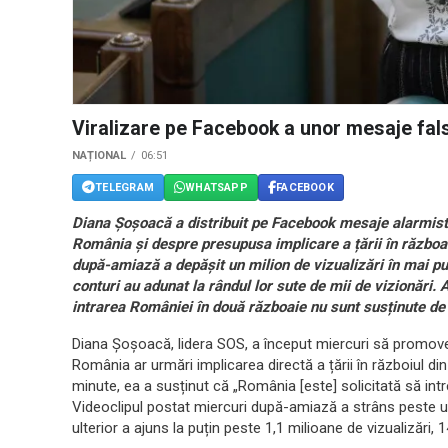
Viralizare pe Facebook a unor mesaje fals
NAȚIONAL
06:51
TELEGRAM
WHATSAPP
FACEBOOK
Diana Șoșoacă a distribuit pe Facebook mesaje alarmiste 
România și despre presupusa implicare a țării în războai
după-amiază a depășit un milion de vizualizări în mai pu
conturi au adunat la rândul lor sute de mii de vizionări. 
intrarea României în două războaie nu sunt susținute de 
Diana Șoșoacă, lidera SOS, a început miercuri să promoveze
România ar urmări implicarea directă a țării în războiul di
minute, ea a susținut că „România [este] solicitată să intr
Videoclipul postat miercuri după-amiază a strâns peste un 
ulterior a ajuns la puțin peste 1,1 milioane de vizualizări,