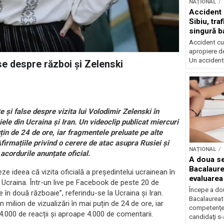
NAȚIONAL
Accident 
Sibiu, tra
singură b
Accident cu 
apropiere de
Un accident.
e despre război și Zelenski
și false despre vizita lui Volodimir Zelenski în
ele din Ucraina și Iran. Un videoclip publicat miercuri
țin de 24 de ore, iar fragmentele preluate pe alte
Afirmațiile privind o cerere de atac asupra Rusiei și
NAȚIONAL
acordurile anunțate oficial.
A doua se
Bacalaure
 ideea că vizita oficială a președintelui ucrainean în
evaluarea
n Ucraina. Într-un live pe Facebook de peste 20 de
Începe a do
e în două războaie”, referindu-se la Ucraina și Iran.
Bacalaureatu
milion de vizualizări în mai puțin de 24 de ore, iar
competenţe
 14.000 de reacții și aproape 4.000 de comentarii.
candidaţi s-