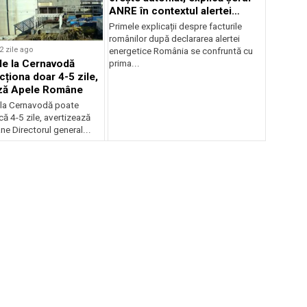
ANRE în contextul alertei
energetice
Primele explicații despre facturile
românilor după declararea alertei
2 zile ago
energetice România se confruntă cu
de la Cernavodă
prima...
cționa doar 4-5 zile,
ază Apele Române
 la Cernavodă poate
că 4-5 zile, avertizează
e Directorul general...