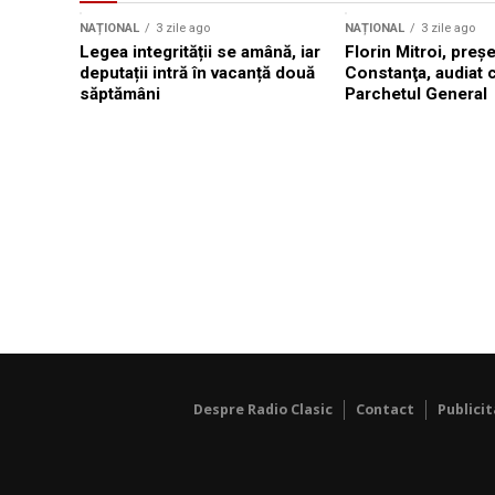
NAȚIONAL
3 zile ago
NAȚIONAL
3 zile ago
Legea integrității se amână, iar
Florin Mitroi, preş
deputații intră în vacanță două
Constanţa, audiat c
săptămâni
Parchetul General
Despre Radio Clasic
Contact
Publici