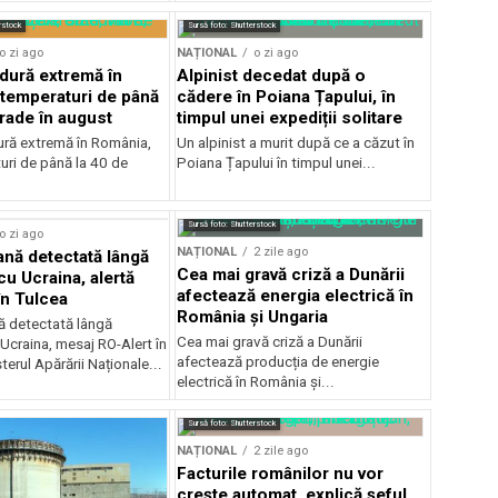
rstock
Sursă foto: Shutterstock
o zi ago
NAȚIONAL
o zi ago
ldură extremă în
Alpinist decedat după o
temperaturi de până
cădere în Poiana Țapului, în
grade în august
timpul unei expediții solitare
dură extremă în România,
Un alpinist a murit după ce a căzut în
uri de până la 40 de
Poiana Țapului în timpul unei...
Sursă foto: Shutterstock
o zi ago
NAȚIONAL
2 zile ago
ană detectată lângă
Cea mai gravă criză a Dunării
cu Ucraina, alertă
afectează energia electrică în
în Tulcea
România și Ungaria
nă detectată lângă
Cea mai gravă criză a Dunării
 Ucraina, mesaj RO-Alert în
afectează producția de energie
terul Apărării Naționale...
electrică în România și...
Sursă foto: Shutterstock
NAȚIONAL
2 zile ago
Facturile românilor nu vor
crește automat, explică șeful