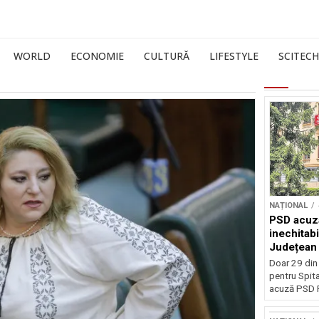
WORLD
ECONOMIE
CULTURĂ
LIFESTYLE
SCITECH
NAȚIONAL
PSD acuză
inechitabi
Județean 
Doar 29 din
pentru Spita
acuză PSD P