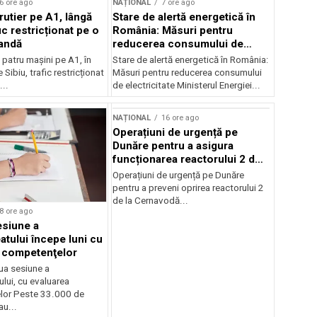
6 ore ago
NAȚIONAL
7 ore ago
rutier pe A1, lângă
Stare de alertă energetică în
fic restricționat pe o
România: Măsuri pentru
andă
reducerea consumului de
electricitate
patru mașini pe A1, în
Stare de alertă energetică în România:
 Sibiu, trafic restricționat
Măsuri pentru reducerea consumului
..
de electricitate Ministerul Energiei...
NAȚIONAL
16 ore ago
Operațiuni de urgență pe
Dunăre pentru a asigura
funcționarea reactorului 2 de
la Cernavodă
Operațiuni de urgență pe Dunăre
pentru a preveni oprirea reactorului 2
de la Cernavodă...
8 ore ago
siune a
atului începe luni cu
 competenţelor
ua sesiune a
lui, cu evaluarea
lor Peste 33.000 de
au...