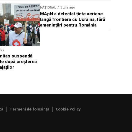
NAȚIONAL
3 zile ago
NAȚIONAL
MApN a detectat ținte aeriene
România p
lângă frontiera cu Ucraina, fără
euro pent
amenințări pentru România
cabinetelo
familială
ago
Sanitas suspendă
ale după creșterea
ajaților
că
Termeni de folosință
Cookie Policy