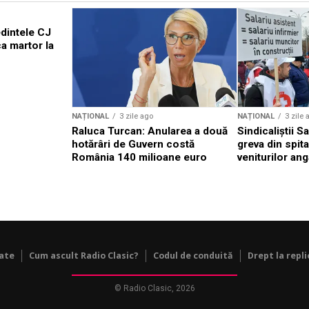
edintele CJ
a martor la
NAȚIONAL
3 zile ago
NAȚIONAL
3 zile 
Raluca Turcan: Anularea a două
Sindicaliștii 
hotărâri de Guvern costă
greva din spit
România 140 milioane euro
veniturilor ang
tate
Cum ascult Radio Clasic?
Codul de conduită
Drept la repli
© Radio Clasic, 2026