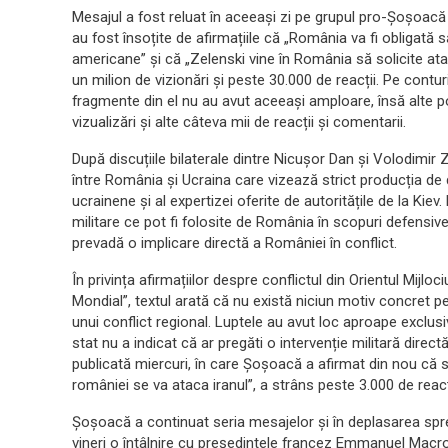
Mesajul a fost reluat în aceeași zi pe grupul pro-Șoșoacă
au fost însoțite de afirmațiile că „România va fi obligată 
americane” și că „Zelenski vine în România să solicite at
un milion de vizionări și peste 30.000 de reacții. Pe contur
fragmente din el nu au avut aceeași amploare, însă alte p
vizualizări și alte câteva mii de reacții și comentarii.
După discuțiile bilaterale dintre Nicușor Dan și Volodimir
între România și Ucraina care vizează strict producția de 
ucrainene și al expertizei oferite de autoritățile de la Ki
militare ce pot fi folosite de România în scopuri defensive
prevadă o implicare directă a României în conflict.
În privința afirmațiilor despre conflictul din Orientul Mijlo
Mondial”, textul arată că nu există niciun motiv concret pe
unui conflict regional. Luptele au avut loc aproape exclusi
stat nu a indicat că ar pregăti o intervenție militară direct
publicată miercuri, în care Șoșoacă a afirmat din nou că s-
româniei se va ataca iranul”, a strâns peste 3.000 de reacț
Șoșoacă a continuat seria mesajelor și în deplasarea sp
vineri o întâlnire cu președintele francez Emmanuel Macron