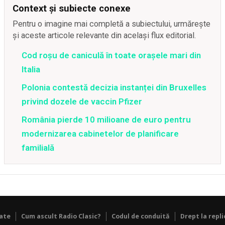
Context și subiecte conexe
Pentru o imagine mai completă a subiectului, urmărește
și aceste articole relevante din același flux editorial.
Cod roșu de caniculă în toate orașele mari din
Italia
Polonia contestă decizia instanței din Bruxelles
privind dozele de vaccin Pfizer
România pierde 10 milioane de euro pentru
modernizarea cabinetelor de planificare
familială
tate
Cum ascult Radio Clasic?
Codul de conduită
Drept la repli