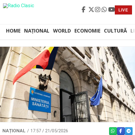
LIVE
HOME
NAȚIONAL
WORLD
ECONOMIE
CULTURĂ
L
NAȚIONAL
17:57 / 21/05/2026
WHATSAPP
FACEBO
TEL