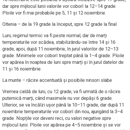
dar spre mijlocul lunii valorile vor coborî la 12–14 grade.
Ploile vor fi mai probabile pe 5, 11 și 12 noiembrie.
Oltenia – de la 19 grade la început, spre 12 grade la final
Luni, regimul termic va fi peste normal, dar de marți
temperaturile vor scădea, stabilizându-se între 14 și 16
grade, apoi, după 11 noiembrie, în jurul valorilor de 12–13
grade. Minimele vor coborî treptat până la 1–4 grade. Ploile
vor apărea în noaptea de luni spre marți și în jurul datelor de
11 și 16 noiembrie.
La munte – răcire accentuată și posibile ninsori slabe
Vremea caldă de luni, cu 12 grade, va fi urmată de o răcire
puternică marți, când maximele nu vor depăși 6 grade.
Ulterior, se va încălzi ușor până la 10–11 grade, dar după 11
noiembrie temperaturile vor coborî din nou, ajungând la 3–4
grade. Nopțile vor deveni reci, cu valori negative spre
mijlocul lunii. Ploile vor apărea pe 4–5 noiembrie și se vor