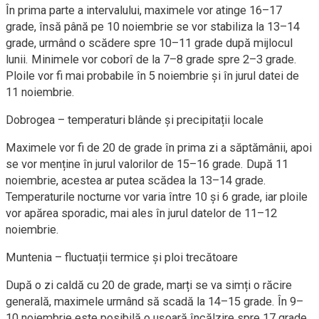
În prima parte a intervalului, maximele vor atinge 16–17
grade, însă până pe 10 noiembrie se vor stabiliza la 13–14
grade, urmând o scădere spre 10–11 grade după mijlocul
lunii. Minimele vor coborî de la 7–8 grade spre 2–3 grade.
Ploile vor fi mai probabile în 5 noiembrie și în jurul datei de
11 noiembrie.
Dobrogea – temperaturi blânde și precipitații locale
Maximele vor fi de 20 de grade în prima zi a săptămânii, apoi
se vor menține în jurul valorilor de 15–16 grade. După 11
noiembrie, acestea ar putea scădea la 13–14 grade.
Temperaturile nocturne vor varia între 10 și 6 grade, iar ploile
vor apărea sporadic, mai ales în jurul datelor de 11–12
noiembrie.
Muntenia – fluctuații termice și ploi trecătoare
După o zi caldă cu 20 de grade, marți se va simți o răcire
generală, maximele urmând să scadă la 14–15 grade. În 9–
10 noiembrie este posibilă o ușoară încălzire spre 17 grade,