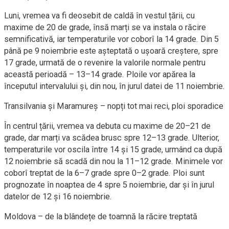
Luni, vremea va fi deosebit de caldă în vestul țării, cu
maxime de 20 de grade, însă marți se va instala o răcire
semnificativă, iar temperaturile vor coborî la 14 grade. Din 5
până pe 9 noiembrie este așteptată o ușoară creștere, spre
17 grade, urmată de o revenire la valorile normale pentru
această perioadă – 13–14 grade. Ploile vor apărea la
începutul intervalului și, din nou, în jurul datei de 11 noiembrie.
Transilvania și Maramureș – nopți tot mai reci, ploi sporadice
În centrul țării, vremea va debuta cu maxime de 20–21 de
grade, dar marți va scădea brusc spre 12–13 grade. Ulterior,
temperaturile vor oscila între 14 și 15 grade, urmând ca după
12 noiembrie să scadă din nou la 11–12 grade. Minimele vor
coborî treptat de la 6–7 grade spre 0–2 grade. Ploi sunt
prognozate în noaptea de 4 spre 5 noiembrie, dar și în jurul
datelor de 12 și 16 noiembrie.
Moldova – de la blândețe de toamnă la răcire treptată