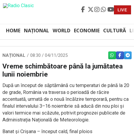
LIVE
HOME
NAȚIONAL
WORLD
ECONOMIE
CULTURĂ
L
NAȚIONAL
08:30 / 04/11/2025
WHATSAPP
FACEBO
TEL
Vreme schimbătoare până la jumătatea
lunii noiembrie
După un început de săptămână cu temperaturi de până la 20
de grade, România va traversa o perioadă de răcire
accentuată, urmată de o nouă încălzire temporară, pentru ca
finalul intervalului 3–16 noiembrie să aducă din nou ploi și
valori termice mai scăzute, potrivit prognozei publicate de
Administrația Națională de Meteorologie.
Banat și Crișana – început cald, final ploios