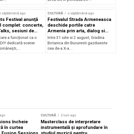
Concursului Enescu 2026
o săptămână ago
CULTURĂ
o săptămână ago
ts Festival anunță
Festivalul Strada Armeneasca
 complet: concerte,
deschide portile catre
Talks, sesiuni de
Armenia prin arta, dialog si
 noi opțiuni de
patrimoniu, intre 31 iulie si 2
care a funcționat ca o
Intre 31 iulie si 2 august, Gradina
e pentru public
august, la Gradina Botanica din
DIY dedicată scenei
Botanica din Bucuresti gazduieste
Bucuresti
românești,...
cea de-a X-a...
CULTURĂ
 ago
CULTURĂ
2 luni ago
„Cantafab
ions încheie
Masterclass de interpretare
ă în curtea
instrumentală și aprofundare în
l Fusion Sessions,
studiul muzicii pentru