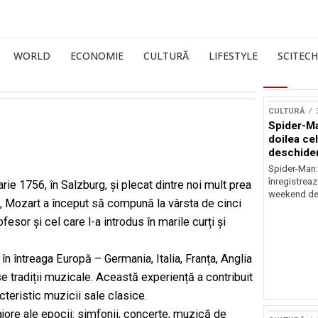
WORLD
ECONOMIE
CULTURĂ
LIFESTYLE
SCITECH
CULTURĂ
Spider-Ma
doilea ce
deschider
Spider-Man
înregistreaz
rie 1756, în Salzburg, și plecat dintre noi mult prea
weekend de 
, Mozart a început să compună la vârsta de cinci
fesor și cel care l-a introdus în marile curți și
 în întreaga Europă – Germania, Italia, Franța, Anglia
rse tradiții muzicale. Această experiență a contribuit
acteristic muzicii sale clasice.
ajore ale epocii: simfonii, concerte, muzică de