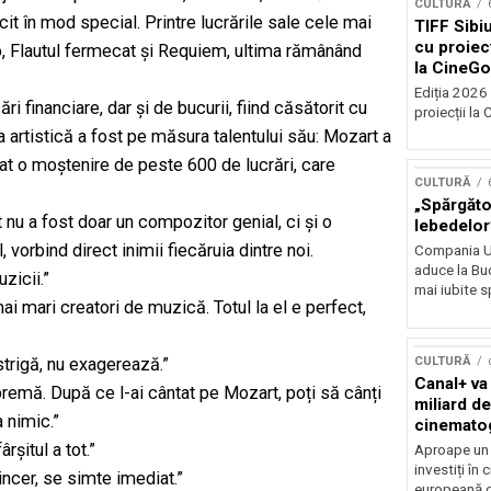
CULTURĂ
it în mod special. Printre lucrările sale cele mai
TIFF Sibi
cu proiecț
, Flautul fermecat și Requiem, ultima rămânând
la CineGo
Ediția 2026 
 financiare, dar și de bucurii, fiind căsătorit cu
proiecții la 
 artistică a fost pe măsura talentului său: Mozart a
sat o moștenire de peste 600 de lucrări, care
CULTURĂ
„Spărgător
nu a fost doar un compozitor genial, ci și o
lebedelor”
 vorbind direct inimii fiecăruia dintre noi.
Compania Uk
aduce la Buc
zicii.”
mai iubite s
i mari creatori de muzică. Totul la el e perfect,
CULTURĂ
trigă, nu exagerează.”
Canal+ va
remă. După ce l-ai cântat pe Mozart, poți să cânți
miliard de
a nimic.”
cinemato
până în 2
rșitul a tot.”
Aproape un m
investiți în
incer, se simte imediat.”
europeană d