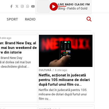
LIVE RADIO CLASIC FM
Sting - Fields of Gold
SPORT
RADIO
3 zile ago
n: Brand New Day, al
l mai bun weekend de
e din istorie
: Brand New Day
ă al doilea cel mai bun
deschidere global...
CULTURĂ
6 zile ago
Netflix, acționat în judecată
pentru 105 milioane de dolari
după furtul unui film cu
Nicolas Cage
Netflix dat în judecată pentru 105
milioane de dolari după furtul unui
film cu...