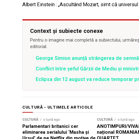
Albert Einstein : „Ascultând Mozart, simt că universul v
Context și subiecte conexe
Pentru o imagine mai completă a subiectului, urmărește
editorial.
George Simion anunță strângerea de semnăt
Conflict între şeful Gărzii de Mediu şi minis
Eclipsa din 12 august va reduce temporar pr
CULTURĂ - ULTIMELE ARTICOLE
CULTURĂ
o lună ago
CULTURĂ
o lună ago
Parlamentari britanici cer
ANOTIMPURI/VIVAL
eliminarea serialului ‘Masha și
național ROMANIA
Ursul’ de pe Netflix din motive de
QUARTET