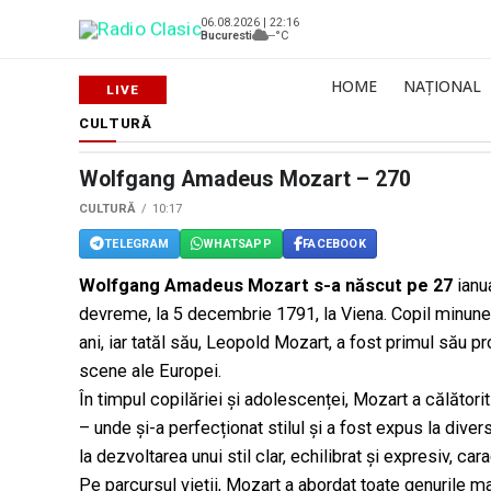
06.08.2026 | 22:16
Bucuresti
--°C
HOME
NAȚIONAL
CULTURĂ
Wolfgang Amadeus Mozart – 270
CULTURĂ
10:17
TELEGRAM
WHATSAPP
FACEBOOK
Wolfgang Amadeus Mozart s-a născut pe 27
ianua
devreme, la 5 decembrie 1791, la Viena. Copil minune
ani, iar tatăl său, Leopold Mozart, a fost primul său pro
scene ale Europei.
În timpul copilăriei și adolescenței, Mozart a călătorit
– unde și-a perfecționat stilul și a fost expus la dive
la dezvoltarea unui stil clar, echilibrat și expresiv, car
Pe parcursul vieții, Mozart a abordat toate genurile m