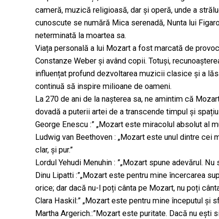
cameră, muzică religioasă, dar și operă, unde a străluc
cunoscute se numără Mica serenadă, Nunta lui Figaro
neterminată la moartea sa.
Viața personală a lui Mozart a fost marcată de provocări
Constanze Weber și având copii. Totuși, recunoașterea
influențat profund dezvoltarea muzicii clasice și a lă
continuă să inspire milioane de oameni.
La 270 de ani de la nașterea sa, ne amintim că Mozart 
dovadă a puterii artei de a transcende timpul și spațiul,
George Enescu :” „Mozart este miracolul absolut al mu
Ludwig van Beethoven : „Mozart este unul dintre cei ma
clar, și pur.”
Lordul Yehudi Menuhin : ”„Mozart spune adevărul. Nu s
Dinu Lipatti :”„Mozart este pentru mine încercarea sup
orice; dar dacă nu-l poți cânta pe Mozart, nu poți cânt
Clara Haskil:” „Mozart este pentru mine începutul și sfâ
Martha Argerich.:”Mozart este puritate. Dacă nu ești s