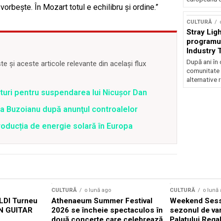
orbește. În Mozart totul e echilibru și ordine.”
CULTURĂ
Stray Ligh
programul
Industry 
audiție și
După ani în 
 și aceste articole relevante din același flux
participar
comunitate 
alternative 
uri pentru suspendarea lui Nicușor Dan
tra Buzoianu după anunţul controalelor
oducția de energie solară în Europa
CULTURĂ
o lună ago
CULTURĂ
o lună
DI Turneu
Athenaeum Summer Festival
Weekend Sess
N GUITAR
2026 se încheie spectaculos în
sezonul de var
două concerte care celebrează
Palatului Rega