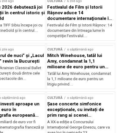
6 zile ago
CULTURĂ
6 zile ago
u 2026 debutează joi
Festivalul de Film şi Istorii
ii în centrul istoric și
Râşnov aduce 14
ld
documentare internaţionale în
premieră
a TIFF Sibiu începe joi cu
Festivalul de Film şi Istorii Râşnov: 14
CineGold și în centrul...
documentare din întreaga lume în
competiţie Festivalul...
6 zile ago
CULTURĂ
o săptămână ago
ul de nuci” și „Lacul
Mitch Winehouse, tatăl lui
 revin la București
Amy, condamnat la 1,1
milioane de euro pentru un
rainian Classical Ballet
litigiu pierdut
urești două dintre cele
Tatăl lui Amy Winehouse, condamnat
pectacole din...
la 1,1 milioane de euro pentru un
litigiu privind...
o săptămână ago
CULTURĂ
o săptămână ago
 investi aproape un
Șase concerte simfonice
 euro în
excepționale, cu invitați de
grafia europeană
prim rang ai scenei
032
internaționale și ansambluri
iliard de euro vor fi
A XX-a ediție a Concursului
orchestrale românești de
 cinematografia franceză și
Internațional George Enescu, care va
prestigiu, în programul
e...
avea loc în perioada 23...