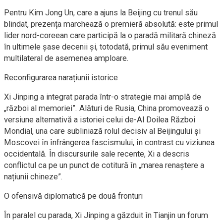
Pentru Kim Jong Un, care a ajuns la Beijing cu trenul său
blindat, prezența marchează o premieră absolută: este primul
lider nord-coreean care participă la o paradă militară chineză
în ultimele șase decenii și, totodată, primul său eveniment
multilateral de asemenea amploare.
Reconfigurarea narațiunii istorice
Xi Jinping a integrat parada într-o strategie mai amplă de
„război al memoriei”. Alături de Rusia, China promovează o
versiune alternativă a istoriei celui de-Al Doilea Război
Mondial, una care subliniază rolul decisiv al Beijingului și
Moscovei în înfrângerea fascismului, în contrast cu viziunea
occidentală. În discursurile sale recente, Xi a descris
conflictul ca pe un punct de cotitură în „marea renaștere a
națiunii chineze”.
O ofensivă diplomatică pe două fronturi
În paralel cu parada, Xi Jinping a găzduit în Tianjin un forum