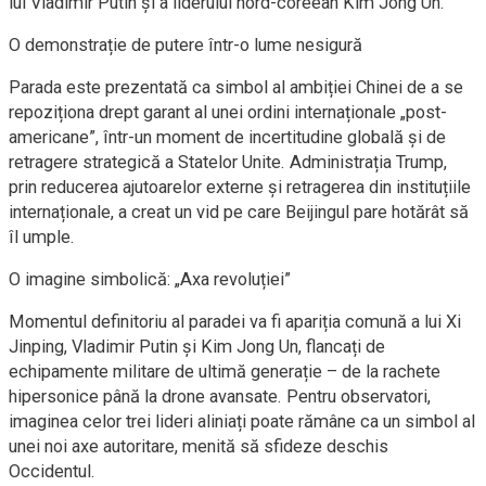
lui Vladimir Putin și a liderului nord-coreean Kim Jong Un.
O demonstrație de putere într-o lume nesigură
Parada este prezentată ca simbol al ambiției Chinei de a se
repoziționa drept garant al unei ordini internaționale „post-
americane”, într-un moment de incertitudine globală și de
retragere strategică a Statelor Unite. Administrația Trump,
prin reducerea ajutoarelor externe și retragerea din instituțiile
internaționale, a creat un vid pe care Beijingul pare hotărât să
îl umple.
O imagine simbolică: „Axa revoluției”
Momentul definitoriu al paradei va fi apariția comună a lui Xi
Jinping, Vladimir Putin și Kim Jong Un, flancați de
echipamente militare de ultimă generație – de la rachete
hipersonice până la drone avansate. Pentru observatori,
imaginea celor trei lideri aliniați poate rămâne ca un simbol al
unei noi axe autoritare, menită să sfideze deschis
Occidentul.