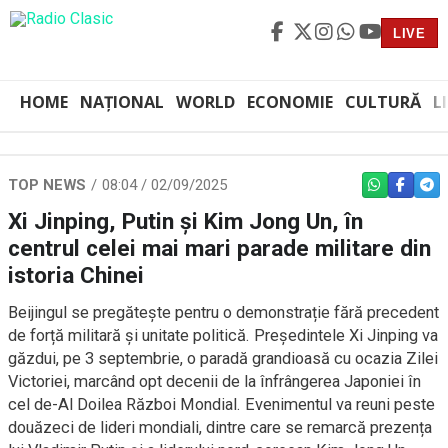
LIVE
HOME
NAȚIONAL
WORLD
ECONOMIE
CULTURĂ
L
TOP NEWS
08:04 / 02/09/2025
WHATSAPP
FACEBO
TEL
Xi Jinping, Putin și Kim Jong Un, în
centrul celei mai mari parade militare din
istoria Chinei
Beijingul se pregătește pentru o demonstrație fără precedent
de forță militară și unitate politică. Președintele Xi Jinping va
găzdui, pe 3 septembrie, o paradă grandioasă cu ocazia Zilei
Victoriei, marcând opt decenii de la înfrângerea Japoniei în
cel de-Al Doilea Război Mondial. Evenimentul va reuni peste
douăzeci de lideri mondiali, dintre care se remarcă prezența