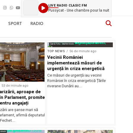
LIVE RADIO CLASIC FM
Pussycat - Une chambre pour la nuit
SPORT
RADIO
Sursă foto: Shutterstock
TOP NEWS
56 de minute ago
Vecinii României
implementează măsuri de
urgență în criza energetică
Ce măsuri de urgență iau vecinii
României în criza energetică Țările
53 de minute ago
riverane Dunării au...
arizării, aproape de
în Parlament, promite
entru angajați
zării are șanse mari să
arlament, afirmă deputatul
Fechet...
rstock