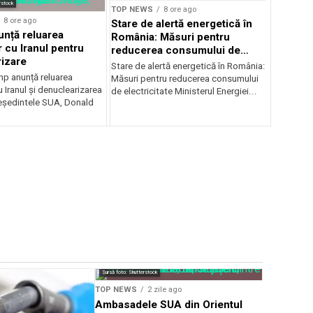
rstock
TOP NEWS
8 ore ago
8 ore ago
Stare de alertă energetică în
nță reluarea
România: Măsuri pentru
r cu Iranul pentru
reducerea consumului de
izare
electricitate
Stare de alertă energetică în România:
p anunță reluarea
Măsuri pentru reducerea consumului
u Iranul și denuclearizarea
de electricitate Ministerul Energiei...
eședintele SUA, Donald
Sursă foto: Shutterstock
TOP NEWS
TOP NEWS
2 zile ago
Liderii eu
Ambasadele SUA din Orientul
urgente d