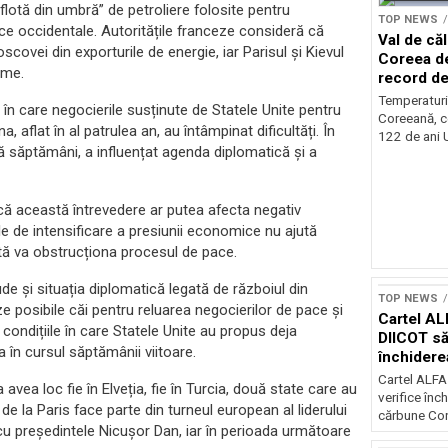
„flotă din umbră” de petroliere folosite pentru
TOP NEWS
ice occidentale. Autoritățile franceze consideră că
Val de că
covei din exporturile de energie, iar Parisul și Kievul
Coreea de
ime.
record de
Temperaturi
 în care negocierile susținute de Statele Unite pentru
Coreeană, ce
, aflat în al patrulea an, au întâmpinat dificultăți. În
122 de ani U
uă săptămâni, a influențat agenda diplomatică și a
is că această întrevedere ar putea afecta negativ
ivele de intensificare a presiunii economice nu ajută
ată va obstrucționa procesul de pace.
 și situația diplomatică legată de războiul din
TOP NEWS
e posibile căi pentru reluarea negocierilor de pace și
Cartel AL
 condițiile în care Statele Unite au propus deja
DIICOT să
a în cursul săptămânii viitoare.
închidere
cărbune
Cartel ALFA
a avea loc fie în Elveția, fie în Turcia, două state care au
verifice înc
 de la Paris face parte din turneul european al liderului
cărbune Con
t cu președintele Nicușor Dan, iar în perioada următoare