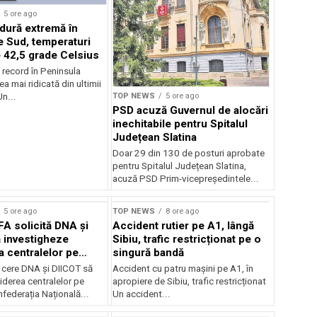
5 ore ago
ldură extremă în
 Sud, temperaturi
 42,5 grade Celsius
 record în Peninsula
a mai ridicată din ultimii
TOP NEWS
5 ore ago
n...
PSD acuză Guvernul de alocări
inechitabile pentru Spitalul
Județean Slatina
Doar 29 din 130 de posturi aprobate
pentru Spitalul Județean Slatina,
acuză PSD Prim-vicepreședintele...
5 ore ago
TOP NEWS
8 ore ago
FA solicită DNA și
Accident rutier pe A1, lângă
 investigheze
Sibiu, trafic restricționat pe o
a centralelor pe
singură bandă
 cere DNA și DIICOT să
Accident cu patru mașini pe A1, în
hiderea centralelor pe
apropiere de Sibiu, trafic restricționat
federația Națională...
Un accident...