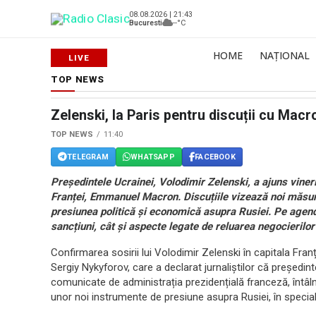
08.08.2026 | 21:43
Bucuresti
--°C
HOME
NAȚIONAL
TOP NEWS
Zelenski, la Paris pentru discuții cu Macr
TOP NEWS
11:40
TELEGRAM
WHATSAPP
FACEBOOK
Președintele Ucrainei, Volodimir Zelenski, a ajuns vineri 
Franței, Emmanuel Macron. Discuțiile vizează noi măsuri p
presiunea politică și economică asupra Rusiei. Pe agenda
sancțiuni, cât și aspecte legate de reluarea negocierilor
Confirmarea sosirii lui Volodimir Zelenski în capitala Fran
Sergiy Nykyforov, care a declarat jurnaliștilor că președinte
comunicate de administrația prezidențială franceză, înt
unor noi instrumente de presiune asupra Rusiei, în special 