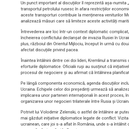
Un punct important al discuțiilor îl reprezintă așa-numita 
transportul petrolului rusesc în afara restricțiilor econom
aceste transporturi contribuie la menținerea veniturilor Mos
analizează măsuri care să limiteze aceste activități marit
Întrevederea are loc într-un context diplomatic complicat,
încheierea conflictului declanșat de invazia Rusiei în Ucraina
plus, războiul din Orientul Mijlociu, început în urmă cu do
afectat discuțiile privind pacea.
Înaintea întâlnirii dintre cei doi lideri, Kremlinul a transm
eforturile diplomatice. Oficialii ruși au susținut că inițiat
procesul de negociere și au afirmat că întâlnirea planific
Pe lângă componenta economică, agenda discuțiilor include
Ucraina. Echipele celor doi președinți urmează să analizez
implicarea unor parteneri internaționali în acest proces, în
organizarea unor negocieri trilaterale între Rusia și Ucrain
Potrivit lui Volodimir Zelenski, o astfel de întâlnire ar pute
mai găzduit inițiative diplomatice legate de conflict. Vizita
ucrainean, care joi s-a aflat în România, unde s-a întâlni