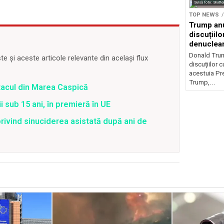
Sursă foto: Shutte
TOP NEWS
Trump anu
discuțiilo
denuclear
Donald Trum
 și aceste articole relevante din același flux
discuțiilor c
acestuia Pr
Trump,...
atacul din Marea Caspică
i sub 15 ani, în premieră în UE
rivind sinuciderea asistată după ani de