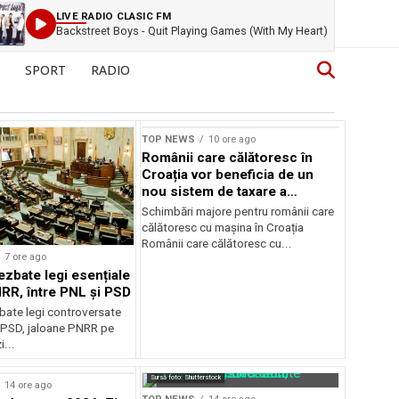
LIVE RADIO CLASIC FM
Backstreet Boys - Quit Playing Games (With My Heart)
SPORT
RADIO
TOP NEWS
10 ore ago
Românii care călătoresc în
Croația vor beneficia de un
nou sistem de taxare a
autostrăzilor
Schimbări majore pentru românii care
călătoresc cu mașina în Croația
Românii care călătoresc cu...
7 ore ago
ezbate legi esențiale
RR, între PNL și PSD
bate legi controversate
i PSD, jaloane PNRR pe
i...
Sursă foto: Shutterstock
14 ore ago