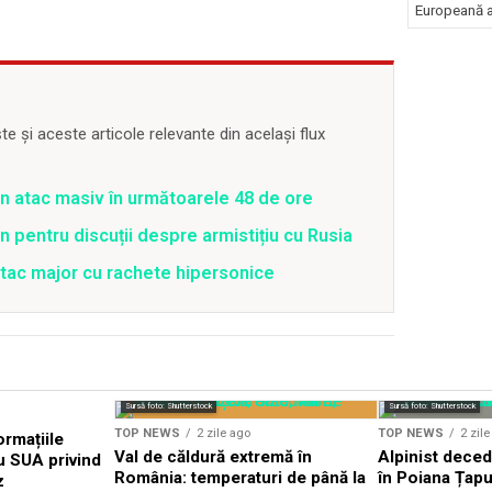
Europeană a 
 și aceste articole relevante din același flux
un atac masiv în următoarele 48 de ore
 pentru discuții despre armistițiu cu Rusia
atac major cu rachete hipersonice
Sursă foto: Shutterstock
Sursă foto: Shutterstock
TOP NEWS
2 zile ago
TOP NEWS
2 zil
ormațiile
Val de căldură extremă în
Alpinist dece
u SUA privind
România: temperaturi de până la
în Poiana Țapul
z