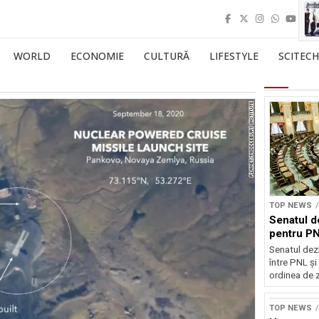
WORLD
ECONOMIE
CULTURĂ
LIFESTYLE
SCITECH
TOP NEWS
Senatul d
pentru PN
Senatul dez
între PNL ș
ordinea de z
TOP NEWS