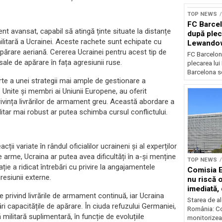
TOP NEWS
FC Barcel
 avansat, capabil să atingă ținte situate la distanțe
după plec
ilitară a Ucrainei. Aceste rachete sunt echipate cu
Lewando
părare aeriană. Cererea Ucrainei pentru acest tip de
FC Barcelon
ale de apărare în fața agresiunii ruse.
plecarea lu
Barcelona se
te a unei strategii mai ample de gestionare a
le Unite și membri ai Uniunii Europene, au oferit
rivința livrărilor de armament greu. Această abordare a
ilitar mai robust ar putea schimba cursul conflictului.
ii variate în rândul oficialilor ucraineni și al experților
e arme, Ucraina ar putea avea dificultăți în a-și menține
TOP NEWS
ie a ridicat întrebări cu privire la angajamentele
Comisia 
resiunii externe.
nu riscă 
imediată,
 privind livrările de armament continuă, iar Ucraina
situația
Starea de al
ri capacitățile de apărare. În ciuda refuzului Germaniei,
România: C
militară suplimentară, în funcție de evoluțiile
monitorizea