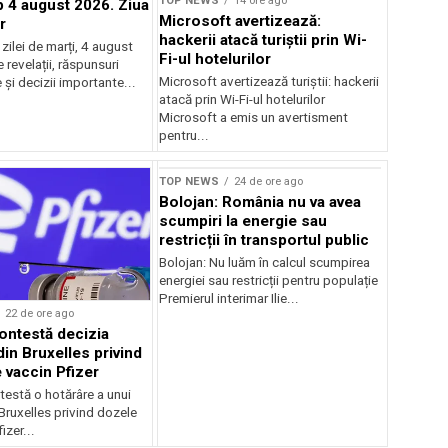
TOP NEWS
14 ore ago
4 august 2026. Ziua
Microsoft avertizează:
r
hackerii atacă turiștii prin Wi-
ilei de marți, 4 august
Fi-ul hotelurilor
revelații, răspunsuri
Microsoft avertizează turiștii: hackerii
și decizii importante...
atacă prin Wi-Fi-ul hotelurilor
Microsoft a emis un avertisment
pentru...
TOP NEWS
24 de ore ago
Bolojan: România nu va avea
scumpiri la energie sau
restricții în transportul public
Bolojan: Nu luăm în calcul scumpirea
energiei sau restricții pentru populație
Premierul interimar Ilie...
22 de ore ago
ontestă decizia
din Bruxelles privind
 vaccin Pfizer
testă o hotărâre a unui
 Bruxelles privind dozele
izer...