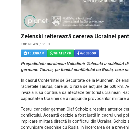
Zelenski reiterează cererea Ucrainei pen
TOP NEWS
21:31
TELEGRAM
WHATSAPP
FACEBOOK
Președintele ucrainean Volodimir Zelenski a subliniat d
germane Taurus, pe fondul conflictului cu Rusia, care se
În cadrul Conferinței de Securitate de la Munchen, Zelensk
rachetele Taurus, care au o rază de acțiune de 500 km. Ace
invazia rusă continuă să afecteze teritoriul ucrainean. R
capacitatea Ucrainei de a răspunde provocărilor militare a
Fostul cancelar german Olaf Scholz a respins anterior ce
conflictului. Această decizie a fost luată în cadrul unei pol
implicare militară directă în conflictul din Ucraina. Scholz 
comunicare deschise cu Rusia, în încercarea de a preveni 