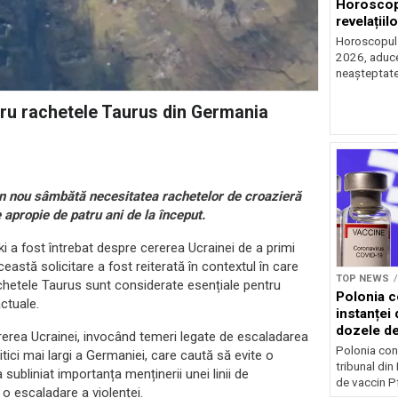
Horoscop 
revelațiilo
Horoscopul z
2026, aduce 
neașteptate 
tru rachetele Taurus din Germania
in nou sâmbătă necesitatea rachetelor de croazieră
 apropie de patru ani de la început.
i a fost întrebat despre cererea Ucrainei de a primi
astă solicitare a fost reiterată în contextul în care
TOP NEWS
achetele Taurus sunt considerate esențiale pentru
Polonia c
ctuale.
instanței 
dozele de
rerea Ucrainei, invocând temeri legate de escaladarea
Polonia con
itici mai largi a Germaniei, care caută să evite o
tribunal din
a subliniat importanța menținerii unei linii de
de vaccin Pf
o escaladare a violenței.