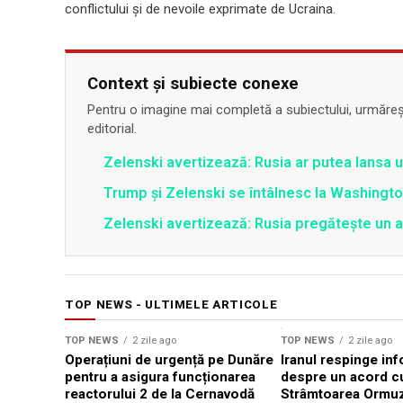
conflictului și de nevoile exprimate de Ucraina.
Context și subiecte conexe
Pentru o imagine mai completă a subiectului, urmărește
editorial.
Zelenski avertizează: Rusia ar putea lansa 
Trump și Zelenski se întâlnesc la Washington
Zelenski avertizează: Rusia pregătește un 
TOP NEWS - ULTIMELE ARTICOLE
TOP NEWS
2 zile ago
TOP NEWS
2 zile ago
Operațiuni de urgență pe Dunăre
Iranul respinge inf
pentru a asigura funcționarea
despre un acord c
reactorului 2 de la Cernavodă
Strâmtoarea Ormu