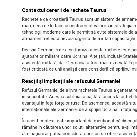
Contextul cererii de rachete Taurus
Rachetele de croazieră Taurus sunt un sistem de armament
mari, ceea ce le face un instrument valoros în strategia m
tehnologii moderne care le permit să evite sistemele de a
armament reflectă nevoia urgentă de a întări capacitățile s
Decizia Germaniei de a nu furniza aceste rachete este par
ajutoarelor militare către Ucraina. Alte țări, inclusiv State
asistență militară, dar Germania a fost mai rezervată în p
fost criticată de unii analiști care consideră că sprijinul m
Reacții și implicații ale refuzului Germaniei
Refuzul Germaniei de a livra rachetele Taurus a generat reacț
în securitate. Aceștia subliniază că, fără acces la astfel d
avantajul în fața forțelor ruse. De asemenea, această situaț
internaționale ale Germaniei de a sprijini Ucraina în fața ag
În acest context, este important de menționat că discuțiile
rămâne în căutarea unor soluții alternative pentru a-și întă
alte națiuni ar putea considera oportun să ofere asistență 