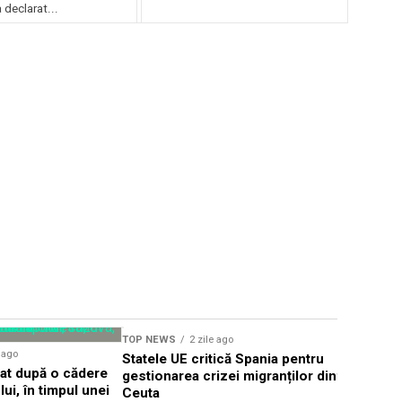
declarat...
TOP NEWS
2 zile ago
TOP NEWS
e ago
Statele UE critică Spania pentru
Țintă aeri
dat după o cădere
gestionarea crizei migranților din
frontiera 
ui, în timpul unei
Ceuta
Alert în T