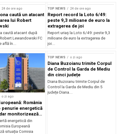
24 de ore ago
TOP NEWS
24 de ore ago
ona caută un atacant
Report record la Loto 6/49:
area lui Robert
peste 9,3 milioane de euro la
wski
extragerea de joi
a caută atacant după
Report uriaș la Loto 6/49: peste 9,3
i Robert Lewandowski FC
milioane de euro la extragerea de
 află în...
joi...
TOP NEWS
o zi ago
Diana Buzoianu trimite Corpul
de Control la Garda de Mediu
din cinci județe
Diana Buzoianu trimite Corpul de
Control la Garda de Mediu din 5
județe Diana...
o zi ago
Europeană: România
o penurie energetică
 dar monitorizează
ertă energetică din
omisia Europeană
ză situația Comisia