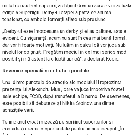
un lot considerat superior, a obținut doar un succes în actuala
ediție a Superligii. Derby-ul etapei a patra se anunță
tensionat, cu ambele formații aflate sub presiune.
„Derby-ul este întotdeauna un derby și ei au calitate, asta e
evident. Cu siguranță, acum nu sunt în cea mai bună formă,
dar vor fi foarte motivați. Nu luăm în calcul că vor juca sub
nivelul lor obișnuit. Pregătim meciul în cel mai serios mod
posibil și mă aștept la o luptă aprigă”, a declarat Kopic.
Revenire specială și debuturi posibile
Unul dintre punctele de atracție ale meciului îl reprezintă
prezența lui Alexandru Musi, care va juca împotriva fostei
sale echipe, FCSB, după transferul la Dinamo. De asemenea,
este posibil să debuteze și Nikita Stoinov, una dintre
achizițiile verii.
Tehnicianul croat mizează pe sprijinul suporterilor și
consideră meciul o oportunitate pentru un nou început: „În