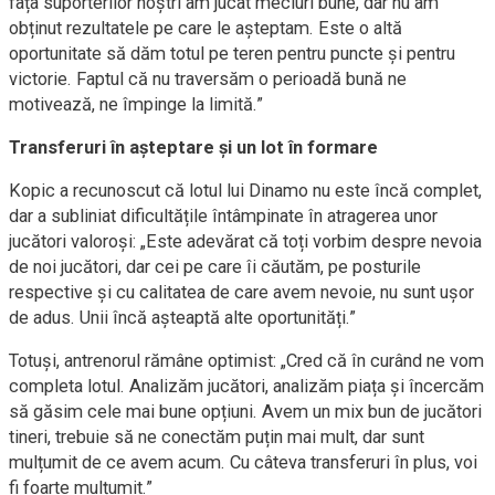
fața suporterilor noștri am jucat meciuri bune, dar nu am
obținut rezultatele pe care le așteptam. Este o altă
oportunitate să dăm totul pe teren pentru puncte și pentru
victorie. Faptul că nu traversăm o perioadă bună ne
motivează, ne împinge la limită.”
Transferuri în așteptare și un lot în formare
Kopic a recunoscut că lotul lui Dinamo nu este încă complet,
dar a subliniat dificultățile întâmpinate în atragerea unor
jucători valoroși: „Este adevărat că toți vorbim despre nevoia
de noi jucători, dar cei pe care îi căutăm, pe posturile
respective și cu calitatea de care avem nevoie, nu sunt ușor
de adus. Unii încă așteaptă alte oportunități.”
Totuși, antrenorul rămâne optimist: „Cred că în curând ne vom
completa lotul. Analizăm jucători, analizăm piața și încercăm
să găsim cele mai bune opțiuni. Avem un mix bun de jucători
tineri, trebuie să ne conectăm puțin mai mult, dar sunt
mulțumit de ce avem acum. Cu câteva transferuri în plus, voi
fi foarte mulțumit.”