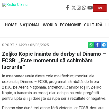
LIVE
HOME
NAȚIONAL
WORLD
ECONOMIE
CULTURĂ
L
SPORT
14:29 / 02/08/2025
WHATSAPP
FACEBO
TEL
Zeljko Kopic înainte de derby-ul Dinamo –
FCSB: „Este momentul să schimbăm
lucrurile”
În așteptarea unuia dintre cele mai fierbinți meciuri ale
sezonului, Dinamo – FCSB, programat sâmbătă, de la ora
21:30, pe Arena Națională, antrenorul „câinilor roșii”, Zeljko
Kopic, a transmis un mesaj clar: echipa sa este pregătită
pentru luptă și își dorește să rupă seria rezultatelor negative.
Dinamo vine după trei etape fără victorie, iar FCSB, deși are