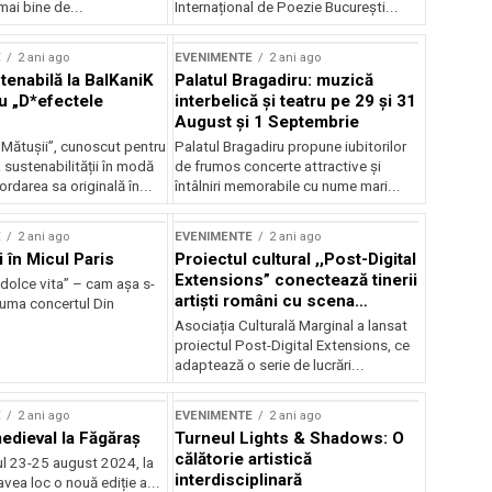
mai bine de...
Internațional de Poezie București...
E
2 ani ago
EVENIMENTE
2 ani ago
enabilă la BalKaniK
Palatul Bragadiru: muzică
cu „D*efectele
interbelică şi teatru pe 29 şi 31
August şi 1 Septembrie
 Mătușii”, cunoscut pentru
Palatul Bragadiru propune iubitorilor
sustenabilității în modă
de frumos concerte attractive şi
ordarea sa originală în...
întâlniri memorabile cu nume mari...
E
2 ani ago
EVENIMENTE
2 ani ago
i în Micul Paris
Proiectul cultural ,,Post-Digital
Extensions” conectează tinerii
dolce vita” – cam așa s-
artiști români cu scena
zuma concertul Din
internațională
Asociația Culturală Marginal a lansat
proiectul Post-Digital Extensions, ce
adaptează o serie de lucrări...
E
2 ani ago
EVENIMENTE
2 ani ago
medieval la Făgăraș
Turneul Lights & Shadows: O
călătorie artistică
l 23-25 august 2024, la
interdisciplinară
vea loc o nouă ediție a...