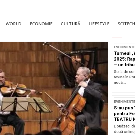
WORLD
ECONOMIE
CULTURĂ
LIFESTYLE
SCITECH
EVENIMENT
Turneul „
2025: Ra
– un tribu
și Occide
Seria de co
revine în R
nouă...
EVENIMENT
S-au pus 
pentru Fe
TEATRU 
Douăzeci de
două online