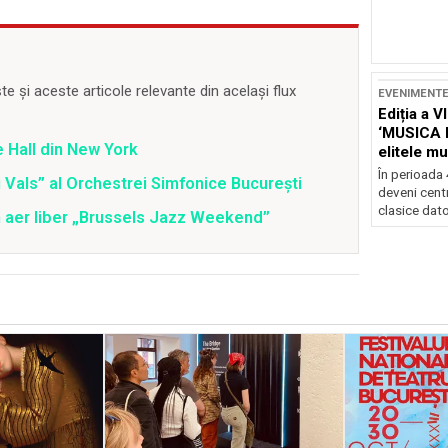
 și aceste articole relevante din același flux
EVENIMENT
Ediția a V
‘MUSICA 
 Hall din New York
elitele mu
Brașov
În perioada
 Vals” al Orchestrei Simfonice București
deveni centr
clasice dator
în aer liber „Brussels Jazz Weekend”