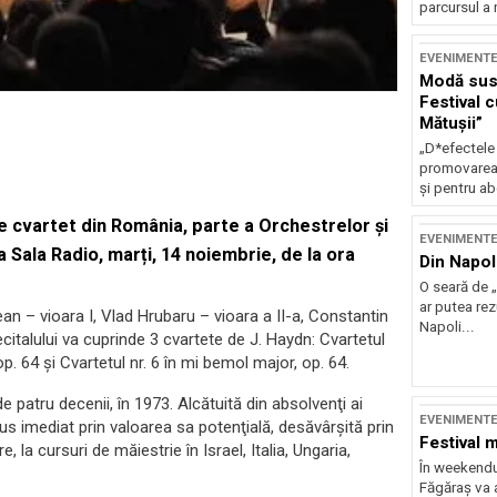
parcursul a 
EVENIMENT
Modă sust
Festival 
Mătușii”
„D*efectele
promovarea 
și pentru ab
e cvartet din România, parte a Orchestrelor și
EVENIMENT
la Sala Radio, marți, 14 noiembrie, de la ora
Din Napol
O seară de „
ar putea re
an – vioara I, Vlad Hrubaru – vioara a II-a, Constantin
Napoli...
citalului va cuprinde 3 cvartete de J. Haydn: Cvartetul
op. 64 și Cvartetul nr. 6 în mi bemol major, op. 64.
 patru decenii, în 1973. Alcătuită din absolvenţi ai
EVENIMENT
s imediat prin valoarea sa potenţială, desăvârşită prin
Festival 
, la cursuri de măiestrie în Israel, Italia, Ungaria,
În weekendu
Făgăraș va a