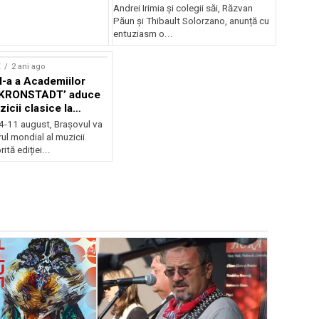
Andrei Irimia și colegii săi, Răzvan
Păun și Thibault Solorzano, anunță cu
entuziasm o...
E
2 ani ago
II-a a Academiilor
KRONSTADT’ aduce
zicii clasice la
 4-11 august, Brașovul va
ul mondial al muzicii
ită ediției...
EVENIMENTE
Weekend c
Teatru la 
eveniment