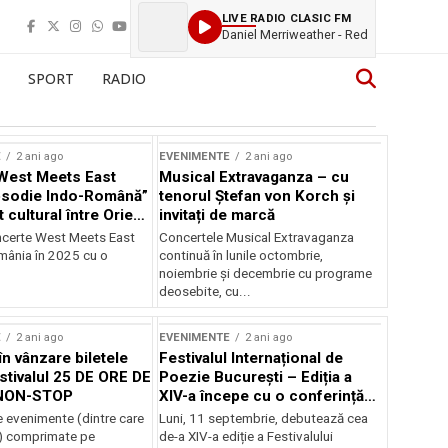
LIVE RADIO CLASIC FM
Daniel Merriweather - Red
SPORT
RADIO
E
2 ani ago
EVENIMENTE
2 ani ago
West Meets East
Musical Extravaganza – cu
psodie Indo-Română”
tenorul Ștefan von Korch și
t cultural între Orient
invitați de marcă
nt
ncerte West Meets East
Concertele Musical Extravaganza
omânia în 2025 cu o
continuă în lunile octombrie,
noiembrie şi decembrie cu programe
deosebite, cu...
E
2 ani ago
EVENIMENTE
2 ani ago
în vânzare biletele
Festivalul Internațional de
stivalul 25 DE ORE DE
Poezie București – Ediția a
NON-STOP
XIV-a începe cu o conferință
despre limba română
 evenimente (dintre care
Luni, 11 septembrie, debutează cea
susținută de Marco Lucchesi
) comprimate pe
de-a XIV-a ediție a Festivalului