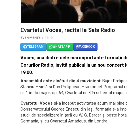
​Cvartetul Voces, recital la Sala Radio
EVENIMENTE
17:19
TELEGRAM
WHATSAPP
FACEBOOK
Voces, una dintre cele mai importante formații d
Corurilor Radio, invită publicul la un nou concert 
19.00.
Ansamblul este alcătuit din 4 muzicieni:
Bujor Prelipce
Stanciu – violă și Dan Prelipcean – violoncel. Programul re
nr. 1 în do major, op. 64, Cvartetul nr. 3 în si bemol major, 
Cvartetul Voces
şi-a început activitatea acum mai bine de
Conservatorului George Enescu din Iaşi, formaţia s-a impu
studii de specializare în ţară cu W. G. Berger şi peste hotare
Germania, şi cu Cvartetul Amadeus, din Londra.