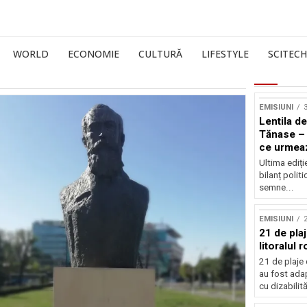
WORLD
ECONOMIE
CULTURĂ
LIFESTYLE
SCITECH
EMISIUNI
3
Lentila de
Tănase – 
ce urmea
Ultima ediți
bilanț politi
semne...
EMISIUNI
21 de pla
litoralul
21 de plaje 
au fost ada
cu dizabilităț