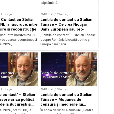
săptămână...
 luni ago
EMISIUNI
2 luni ago
e Contact cu Stelian
Lentila de contact cu Stelian
NL la răscruce: între
Tănase – Ce vrea Nicușor
uire și reconstrucție
Dan? European sau pro-
occidental?
uce: între moștenirea lui
„Lentila de contact” – Stelian Tănase
provocarea reconstrucției
despre România blocată politic și
ai 2026,...
Europa care riscă...
 luni ago
EMISIUNI
3 luni ago
e contact” – Stelian
Lentila de contact cu Stelian
spre criza politică,
Tănase – Moțiunea de
de la București și
cenzură și medierile lui
ea lui Bolojan
Nicușor
ai 2026, ora 20:00, la
În ediția de vineri a emisiunii „Lentila