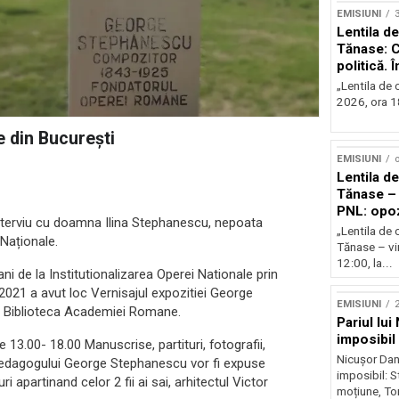
EMISIUNI
Lentila de
Tănase: C
politică. 
instituțio
„Lentila de c
2026, ora 18
e din București
EMISIUNI
o
Lentila de
Tănase – 
PNL: opoz
 interviu cu doamna Ilina Stephanescu, nepoata
puterii?
„Lentila de 
Naționale.
Tănase – vin
12:00, la...
ani de la Institutionalizarea Operei Nationale prin
2021 a avut loc Vernisajul expozitiei George
EMISIUNI
2
a Biblioteca Academiei Romane.
Pariul lui
imposibil
e 13.00- 18.00 Manuscrise, partituri, fotografii,
Nicușor Dan 
si pedagogului George Stephanescu vor fi expuse
imposibil: 
apartinand celor 2 fii ai sai, arhitectul Victor
moțiune, To