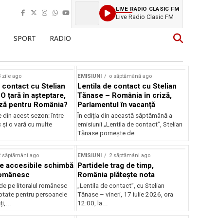
LIVE RADIO CLASIC FM
Live Radio Clasic FM
SPORT
RADIO
 zile ago
EMISIUNI
o săptămână ago
 contact cu Stelian
Lentila de contact cu Stelian
O țară în așteptare,
Tănase – România în criză,
ză pentru România?
Parlamentul în vacanță
e din acest sezon: între
În ediția din această săptămână a
c și o vară cu multe
emisiunii „Lentila de contact”, Stelian
Tănase pornește de...
2 săptămâni ago
EMISIUNI
2 săptămâni ago
je accesibile schimbă
Partidele trag de timp,
 românesc
România plătește nota
de pe litoralul românesc
„Lentila de contact”, cu Stelian
ptate pentru persoanele
Tănase – vineri, 17 iulie 2026, ora
i,...
12:00, la...