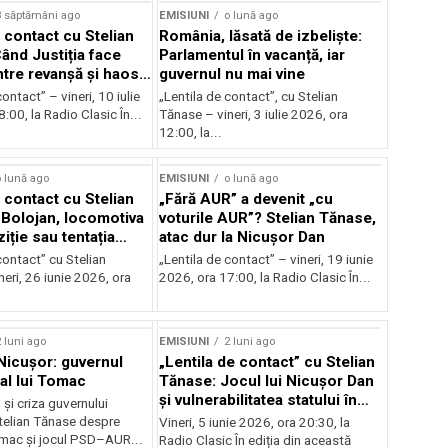
3 săptămâni ago
EMISIUNI
o lună ago
 contact cu Stelian
România, lăsată de izbeliște:
ând Justiția face
Parlamentul în vacanță, iar
Între revanșă și haos
guvernul nu mai vine
nal
ontact” – vineri, 10 iulie
„Lentila de contact”, cu Stelian
:00, la Radio Clasic În...
Tănase – vineri, 3 iulie 2026, ora
12:00, la...
 lună ago
EMISIUNI
o lună ago
 contact cu Stelian
„Fără AUR” a devenit „cu
Bolojan, locomotiva
voturile AUR”? Stelian Tănase,
iție sau tentația
atac dur la Nicușor Dan
contact” cu Stelian
„Lentila de contact” – vineri, 19 iunie
eri, 26 iunie 2026, ora
2026, ora 17:00, la Radio Clasic În...
 luni ago
EMISIUNI
2 luni ago
 Nicușor: guvernul
„Lentila de contact” cu Stelian
 al lui Tomac
Tănase: Jocul lui Nicușor Dan
și vulnerabilitatea statului în
și criza guvernului
fața crizelor
Stelian Tănase despre
Vineri, 5 iunie 2026, ora 20:30, la
mac și jocul PSD–AUR...
Radio Clasic În ediția din această