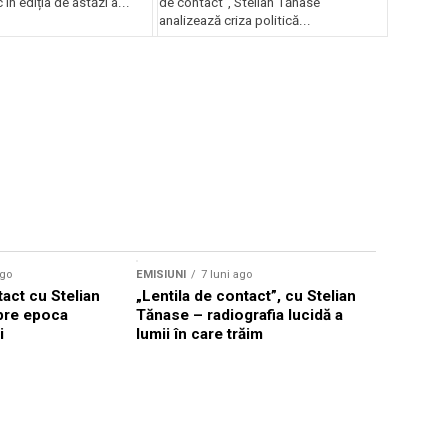
În ediția de astăzi a...
de contact”, Stelian Tănase
analizează criza politică...
ago
EMISIUNI
7 luni ago
tact cu Stelian
„Lentila de contact”, cu Stelian
pre epoca
Tănase – radiografia lucidă a
i
lumii în care trăim
EMISIUNI
7
Stelian T