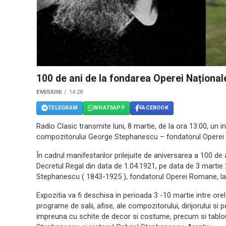
100 de ani de la fondarea Operei Național
EMISIUNI
14:28
TELEGRAM
WHATSAPP
FACEBOOK
Radio Clasic transmite luni, 8 martie, de la ora 13:00, un
compozitorului George Stephanescu – fondatorul Operei 
În cadrul manifestarilor prilejuite de aniversarea a 100 de 
Decretul Regal din data de 1.04.1921, pe data de 3 martie 
Stephanescu ( 1843-1925 ), fondatorul Operei Romane, l
Expozitia va fi deschisa in perioada 3 -10 martie intre orel
programe de salii, afise, ale compozitorului, dirijorului 
impreuna cu schite de decor si costume, precum si tablouri 