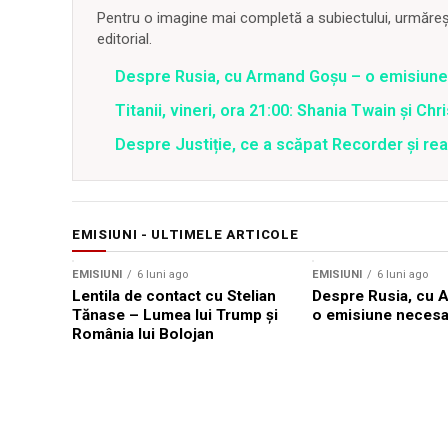
Pentru o imagine mai completă a subiectului, urmărește
editorial.
Despre Rusia, cu Armand Goșu – o emisiun
Titanii, vineri, ora 21:00: Shania Twain și Chr
Despre Justiție, ce a scăpat Recorder și reac
EMISIUNI - ULTIMELE ARTICOLE
EMISIUNI
6 luni ago
EMISIUNI
6 luni ago
Lentila de contact cu Stelian
Despre Rusia, cu 
Tănase – Lumea lui Trump și
o emisiune necesa
România lui Bolojan