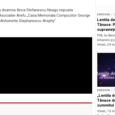
 cu doamna Ilinca Stefanescu-Neagu nepoata
EMISIUNI
2
Asociatiei Arefu „Casa Memoriala Compozitor George
Lentila d
i Antoinette Stephanescu-Arephy”.
Tănase: P
supravieț
PNL la răscr
Iohannis și 
Vineri, 29 m
EMISIUNI
3
„Lentila d
Tănase de
summitul 
ascensiun
Vineri, 15 m