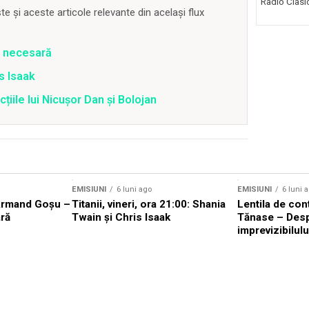
Radio Clasic 
 și aceste articole relevante din același flux
e necesară
is Isaak
țiile lui Nicușor Dan și Bolojan
EMISIUNI
6 luni ago
EMISIUNI
6 luni 
Armand Goșu –
Titanii, vineri, ora 21:00: Shania
Lentila de con
ră
Twain și Chris Isaak
Tănase – Des
imprevizibilulu