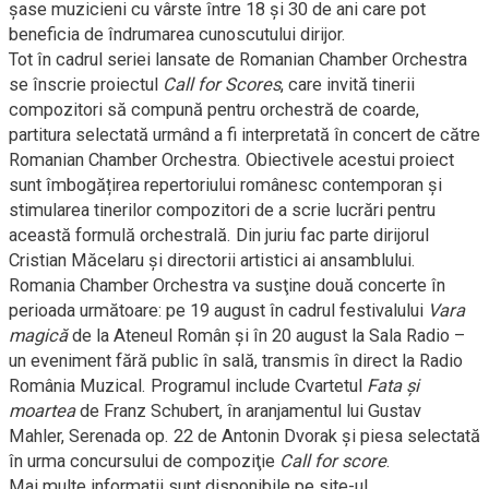
șase muzicieni cu vârste între 18 și 30 de ani care pot
beneficia de îndrumarea cunoscutului dirijor.
Tot în cadrul seriei lansate de Romanian Chamber Orchestra
se înscrie proiectul
Call for Scores
, care invită tinerii
compozitori să compună pentru orchestră de coarde,
partitura selectată urmând a fi interpretată în concert de către
Romanian Chamber Orchestra. Obiectivele acestui proiect
sunt îmbogățirea repertoriului românesc contemporan şi
stimularea tinerilor compozitori de a scrie lucrări pentru
această formulă orchestrală. Din juriu fac parte dirijorul
Cristian Măcelaru și directorii artistici ai ansamblului.
Romania Chamber Orchestra va susţine două concerte în
perioada următoare: pe 19 august în cadrul festivalului
Vara
magică
de la Ateneul Român şi în 20 august la Sala Radio –
un eveniment fără public în sală, transmis în direct la Radio
România Muzical. Programul include Cvartetul
Fata şi
moartea
de Franz Schubert, în aranjamentul lui Gustav
Mahler, Serenada op. 22 de Antonin Dvorak şi piesa selectată
în urma concursului de compoziţie
Call for score
.
Mai multe informații sunt disponibile pe site-ul