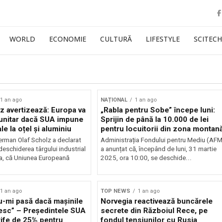
WORLD
ECONOMIE
CULTURĂ
LIFESTYLE
SCITECH
1 an ago
NAȚIONAL
1 an ago
z avertizează: Europa va
„Rabla pentru Sobe” începe luni:
 unitar dacă SUA impune
Sprijin de până la 10.000 de lei
le la oțel și aluminiu
pentru locuitorii din zona montan
erman Olaf Scholz a declarat
Administrația Fondului pentru Mediu (AFM
deschiderea târgului industrial
a anunțat că, începând de luni, 31 martie
a, că Uniunea Europeană
2025, ora 10:00, se deschide...
1 an ago
TOP NEWS
1 an ago
u-mi pasă dacă mașinile
Norvegia reactivează buncărele
sc” – Președintele SUA
secrete din Războiul Rece, pe
rife de 25% pentru
fondul tensiunilor cu Rusia