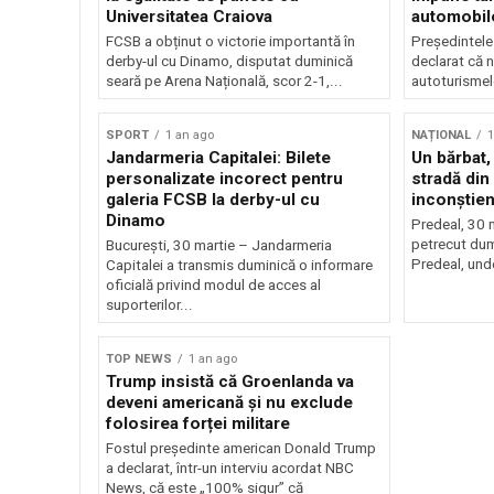
Universitatea Craiova
automobile
FCSB a obținut o victorie importantă în
Președintele
derby-ul cu Dinamo, disputat duminică
declarat că n
seară pe Arena Națională, scor 2-1,...
autoturismel
SPORT
1 an ago
NAȚIONAL
1
Jandarmeria Capitalei: Bilete
Un bărbat,
personalizate incorect pentru
stradă din
galeria FCSB la derby-ul cu
inconștien
Dinamo
Predeal, 30 
petrecut dum
București, 30 martie – Jandarmeria
Predeal, und
Capitalei a transmis duminică o informare
oficială privind modul de acces al
suporterilor...
TOP NEWS
1 an ago
Trump insistă că Groenlanda va
deveni americană și nu exclude
folosirea forței militare
Fostul președinte american Donald Trump
a declarat, într-un interviu acordat NBC
News, că este „100% sigur” că