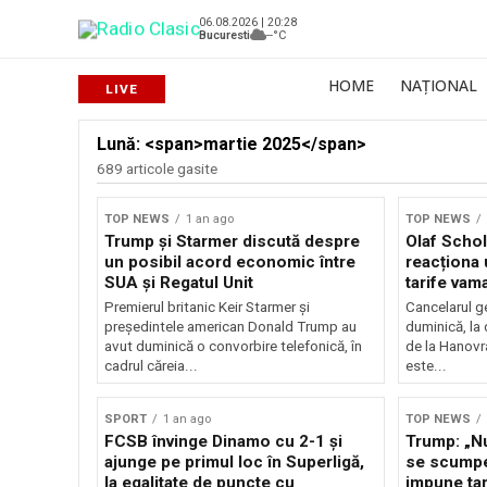
06.08.2026 | 20:28
Bucuresti
--°C
HOME
NAȚIONAL
Lună: <span>martie 2025</span>
689 articole gasite
TOP NEWS
1 an ago
TOP NEWS
Trump și Starmer discută despre
Olaf Schol
un posibil acord economic între
reacționa
SUA și Regatul Unit
tarife vama
Premierul britanic Keir Starmer și
Cancelarul g
președintele american Donald Trump au
duminică, la 
avut duminică o convorbire telefonică, în
de la Hanovr
cadrul căreia...
este...
SPORT
1 an ago
TOP NEWS
FCSB învinge Dinamo cu 2-1 și
Trump: „N
ajunge pe primul loc în Superligă,
se scumpe
la egalitate de puncte cu
impune ta