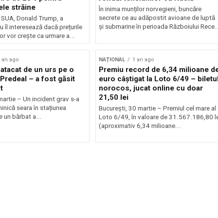
le străine
În inima munților norvegieni, buncăre
secrete ce au adăpostit avioane de luptă
 SUA, Donald Trump, a
și submarine în perioada Războiului Rece..
u îl interesează dacă prețurile
or vor crește ca urmare a...
 an ago
NAȚIONAL
1 an ago
 atacat de un urs pe o
Premiu record de 6,34 milioane d
 Predeal – a fost găsit
euro câștigat la Loto 6/49 – biletu
t
norocos, jucat online cu doar
21,50 lei
martie – Un incident grav s-a
inică seara în stațiunea
București, 30 martie – Premiul cel mare al
e un bărbat a...
Loto 6/49, în valoare de 31.567.186,80 le
(aproximativ 6,34 milioane...