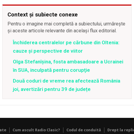
Context și subiecte conexe
Pentru o imagine mai completă a subiectului, urmărește
și aceste articole relevante din același flux editorial.
Închiderea centralelor pe cărbune din Oltenia:
cauze și perspective de viitor
Olga Stefanîşina, fosta ambasadoare a Ucrainei
în SUA, inculpată pentru corupţie
Două coduri de vreme rea afectează România
joi, avertizări pentru 39 de județe
tate
Cum ascult Radio Clasic?
Codul de conduită
Drept la repli