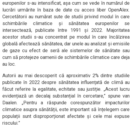
europenilor s-au intensificat, așa cum se vede în numărul de
lucrări urmărite în baza de date cu acces liber OpenAlex.
Cercetătorii au numărat sute de studii privind modul în care
schimbările climatice și sănătatea europenilor se
intersectează, publicate între 1991 și 2022. Majoritatea
acestor studii s-au concentrat pe modul în care încălzirea
globală afectează sănătatea, dar unele au analizat și emisiile
de gaze cu efect de seră ale sistemelor de sănătate sau
cum să protejeze oamenii de schimbările climatice care deja
au loc.
Autorii au mai descoperit că aproximativ 2% dintre studiile
publicate în 2022 despre sănătatea influențată de climă au
făcut referire la egalitate, echitate sau justiție. „Acest lucru
evidențiază un decalaj substanțial în cercetare,” spune van
Daalen. „Pentru a răspunde corespunzător impacturilor
climatice asupra sănătății, este important să înțelegem care
populații sunt disproporționat afectate și cele mai expuse
riscului.”