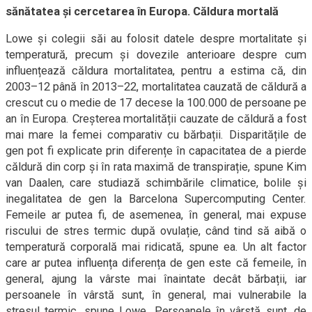
sănătatea și cercetarea în Europa. Căldura mortală
Lowe și colegii săi au folosit datele despre mortalitate și
temperatură, precum și dovezile anterioare despre cum
influențează căldura mortalitatea, pentru a estima că, din
2003–12 până în 2013–22, mortalitatea cauzată de căldură a
crescut cu o medie de 17 decese la 100.000 de persoane pe
an în Europa. Creșterea mortalității cauzate de căldură a fost
mai mare la femei comparativ cu bărbații. Disparitățile de
gen pot fi explicate prin diferențe în capacitatea de a pierde
căldură din corp și în rata maximă de transpirație, spune Kim
van Daalen, care studiază schimbările climatice, bolile și
inegalitatea de gen la Barcelona Supercomputing Center.
Femeile ar putea fi, de asemenea, în general, mai expuse
riscului de stres termic după ovulație, când tind să aibă o
temperatură corporală mai ridicată, spune ea. Un alt factor
care ar putea influența diferența de gen este că femeile, în
general, ajung la vârste mai înaintate decât bărbații, iar
persoanele în vârstă sunt, în general, mai vulnerabile la
stresul termic, spune Lowe. Persoanele în vârstă sunt, de