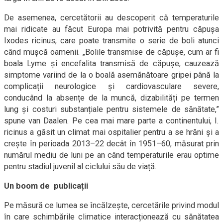
De asemenea, cercetătorii au descoperit că temperaturile
mai ridicate au făcut Europa mai potrivită pentru căpușa
Ixodes ricinus, care poate transmite o serie de boli atunci
când mușcă oamenii. „Bolile transmise de căpușe, cum ar fi
boala Lyme și encefalita transmisă de căpușe, cauzează
simptome variind de la o boală asemănătoare gripei până la
complicații neurologice și cardiovasculare severe,
conducând la absențe de la muncă, dizabilități pe termen
lung și costuri substanțiale pentru sistemele de sănătate,”
spune van Daalen. Pe cea mai mare parte a continentului, I.
ricinus a găsit un climat mai ospitalier pentru a se hrăni și a
crește în perioada 2013–22 decât în 1951–60, măsurat prin
numărul mediu de luni pe an când temperaturile erau optime
pentru stadiul juvenil al ciclului său de viață.
Un boom de publicații
Pe măsură ce lumea se încălzește, cercetările privind modul
în care schimbările climatice interacționează cu sănătatea