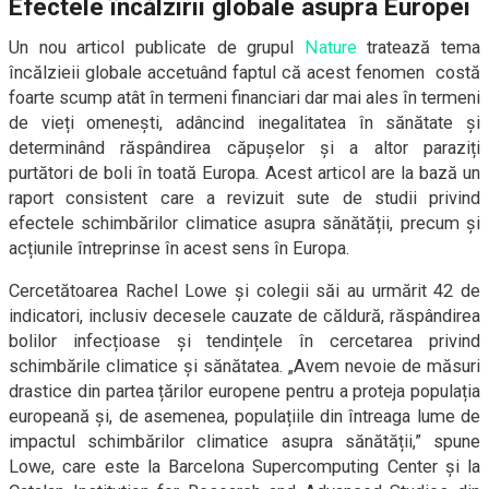
Efectele încălzirii globale asupra Europei
Un nou articol publicate de grupul
Nature
tratează tema
încălzieii globale accetuând faptul că acest fenomen costă
foarte scump atât în termeni financiari dar mai ales în termeni
de vieți omenești, adâncind inegalitatea în sănătate și
determinând răspândirea căpușelor și a altor paraziți
purtători de boli în toată Europa. Acest articol are la bază un
raport consistent care a revizuit sute de studii privind
efectele schimbărilor climatice asupra sănătății, precum și
acțiunile întreprinse în acest sens în Europa.
Cercetătoarea Rachel Lowe și colegii săi au urmărit 42 de
indicatori, inclusiv decesele cauzate de căldură, răspândirea
bolilor infecțioase și tendințele în cercetarea privind
schimbările climatice și sănătatea. „Avem nevoie de măsuri
drastice din partea țărilor europene pentru a proteja populația
europeană și, de asemenea, populațiile din întreaga lume de
impactul schimbărilor climatice asupra sănătății,” spune
Lowe, care este la Barcelona Supercomputing Center și la