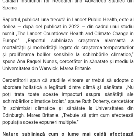
Catalan Institution for Research and Advanced Studies din
Spania.
Raportul, publicat luna trecută în Lancet Public Health, este al
doilea — după cel publicat în 2022 — din cadrul unui studiu
numit „The Lancet Countdown: Health and Climate Change in
Europe”. „Raportul subliniază creșterea alarmantă a
mortalității și morbidității legate de creșterea temperaturilor
și proliferarea bolilor sensibile la schimbările climatice,”
spune Ana Raquel Nunes, cercetător în sănătate și mediu la
Universitatea din Warwick, Marea Britanie.
Cercetătorii spun că studiile viitoare ar trebui să adopte o
abordare holistică a legăturii dintre climă și sănătate. „Nu
poți trata toate aceste impacturi asupra sănătății ale
schimbărilor climatice izolat,” spune Ruth Doherty, cercetător
în schimbări climatice și sănătate la Universitatea din
Edinburgh, Marea Britanie. „Trebuie să știm cum afectează
populația aceste expuneri multiple.”
Nature subliniază cum o lume mai caldă afectează