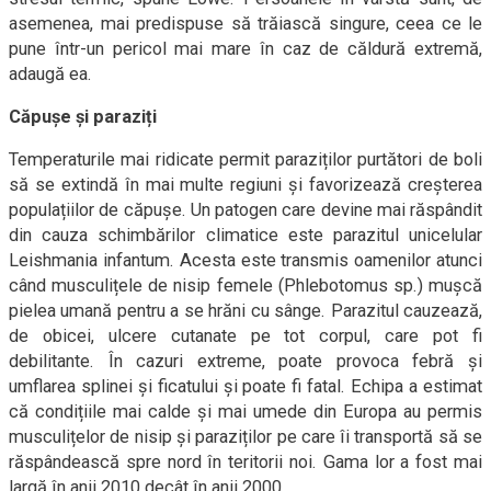
asemenea, mai predispuse să trăiască singure, ceea ce le
pune într-un pericol mai mare în caz de căldură extremă,
adaugă ea.
Căpușe și paraziți
Temperaturile mai ridicate permit paraziților purtători de boli
să se extindă în mai multe regiuni și favorizează creșterea
populațiilor de căpușe. Un patogen care devine mai răspândit
din cauza schimbărilor climatice este parazitul unicelular
Leishmania infantum. Acesta este transmis oamenilor atunci
când musculițele de nisip femele (Phlebotomus sp.) mușcă
pielea umană pentru a se hrăni cu sânge. Parazitul cauzează,
de obicei, ulcere cutanate pe tot corpul, care pot fi
debilitante. În cazuri extreme, poate provoca febră și
umflarea splinei și ficatului și poate fi fatal. Echipa a estimat
că condițiile mai calde și mai umede din Europa au permis
musculițelor de nisip și paraziților pe care îi transportă să se
răspândească spre nord în teritorii noi. Gama lor a fost mai
largă în anii 2010 decât în anii 2000.