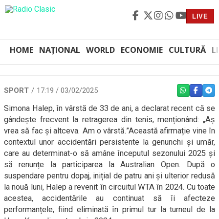
LIVE
HOME
NAȚIONAL
WORLD
ECONOMIE
CULTURĂ
L
SPORT
17:19 / 03/02/2025
WHATSAPP
FACEBO
TEL
Simona Halep, în vârstă de 33 de ani, a declarat recent că se
gândește frecvent la retragerea din tenis, menționând: „Aș
vrea să fac și altceva. Am o vârstă.”Această afirmație vine în
contextul unor accidentări persistente la genunchi și umăr,
care au determinat-o să amâne începutul sezonului 2025 și
să renunțe la participarea la Australian Open. După o
suspendare pentru dopaj, inițial de patru ani și ulterior redusă
la nouă luni, Halep a revenit în circuitul WTA în 2024. Cu toate
acestea, accidentările au continuat să îi afecteze
performanțele, fiind eliminată în primul tur la turneul de la