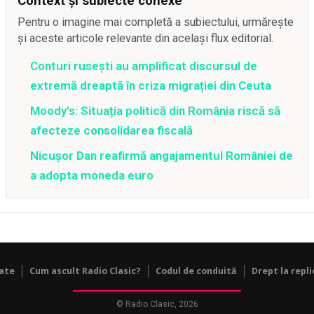
Context și subiecte conexe
Pentru o imagine mai completă a subiectului, urmărește
și aceste articole relevante din același flux editorial.
Conturi rusești au amplificat discursul de
extremă dreaptă în criza migrației din Ceuta
Moody’s: Situația politică din România riscă să
afecteze consolidarea fiscală
Nicușor Dan reafirmă angajamentul României de
a adopta moneda euro
tate
Cum ascult Radio Clasic?
Codul de conduită
Drept la repli
© Radio Clasic, 2026