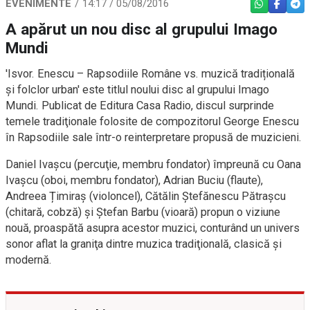
EVENIMENTE
14:17 / 05/08/2016
WHATSAPP
FACEBO
TEL
A apărut un nou disc al grupului Imago
Mundi
'Isvor. Enescu – Rapsodiile Române vs. muzică tradițională
și folclor urban' este titlul noului disc al grupului Imago
Mundi. Publicat de Editura Casa Radio, discul surprinde
temele tradiţionale folosite de compozitorul George Enescu
în Rapsodiile sale într-o reinterpretare propusă de muzicieni.
Daniel Ivaşcu (percuţie, membru fondator) împreună cu Oana
Ivașcu (oboi, membru fondator), Adrian Buciu (flaute),
Andreea Țimiraș (violoncel), Cătălin Ștefănescu Pătraşcu
(chitară, cobză) și Ștefan Barbu (vioară) propun o viziune
nouă, proaspătă asupra acestor muzici, conturând un univers
sonor aflat la graniţa dintre muzica tradiţională, clasică şi
modernă.