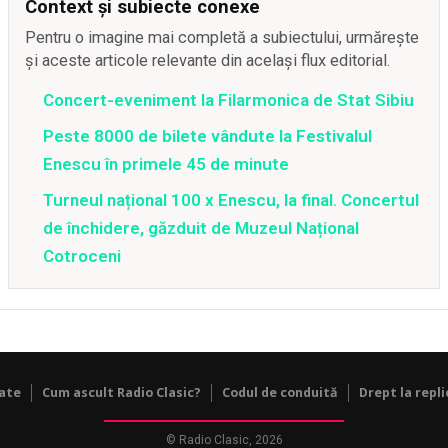
Context și subiecte conexe
Pentru o imagine mai completă a subiectului, urmărește
și aceste articole relevante din același flux editorial.
Concert-eveniment la Filarmonica de Stat Sibiu
Peste 8000 de bilete vândute la Festivalul
Enescu în primele 45 de minute
Turneul național 100 x Enescu, la final. Concertul
de închidere, găzduit de Muzeul Național
Cotroceni
tate
Cum ascult Radio Clasic?
Codul de conduită
Drept la repli
© Radio Clasic, 2026