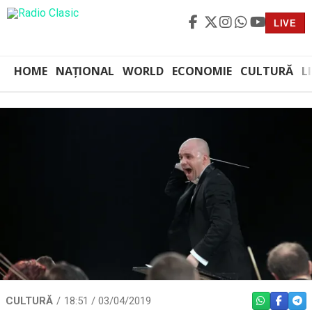
LIVE
HOME
NAȚIONAL
WORLD
ECONOMIE
CULTURĂ
L
CULTURĂ
18:51 / 03/04/2019
WHATSAPP
FACEBO
TEL