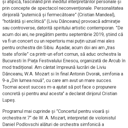
și atipică, fascinând prin ineditul interpretărilor personale și
prin concepte de spectacol neconvenționale. Personalitatea
dirijorală ”puternică și fermecătoare” (Cristian Mandeal),
”hotărâtă și enclitică” (Liviu Dănceanu) provoacă admirație
sau controverse, datorită spiritului artistic contemporan. ”De
acum doi ani, ne pregătim pentru septembrie 2019, știind că
va fi un concert cu un repertoriu mai puțin uzual mai ales
pentru orchestra din Sibiu. Așadar, acum doi ani am „tras
toate sforile” ca printr-un efort comun, să aduc orchestra la
Bucuresti în Piața Festivalului Enescu, organizată de Arcub în
mod tradițional. Am cântat împreună lucrări de Liviu
Dănceanu, W.A. Mozart si în final Antonin Dvorak, simfonia a
9-a „Din lumea nouă”, cu care am avut un mare succes.
Tocmai acest succes m-a ajutat să pot face o propunere
concretă și pentru anul acesta” a declarat dirijorul Cristian
Lupeș.
Programul mai cuprinde și ”Concertul pentru vioară și
orchestra nr.7” de W. A. Mozart, interpretat de violonistul
Daniel Podlovschi alături de orchestra simfonică a