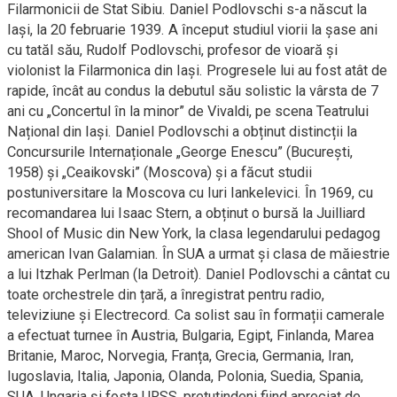
Filarmonicii de Stat Sibiu. Daniel Podlovschi s-a născut la
Iași, la 20 februarie 1939. A început studiul viorii la șase ani
cu tatăl său, Rudolf Podlovschi, profesor de vioară și
violonist la Filarmonica din Iași. Progresele lui au fost atât de
rapide, încât au condus la debutul său solistic la vârsta de 7
ani cu „Concertul în la minor” de Vivaldi, pe scena Teatrului
Național din Iași. Daniel Podlovschi a obținut distincții la
Concursurile Internaționale „George Enescu” (București,
1958) și „Ceaikovski” (Moscova) și a făcut studii
postuniversitare la Moscova cu Iuri Iankelevici. În 1969, cu
recomandarea lui Isaac Stern, a obținut o bursă la Juilliard
Shool of Music din New York, la clasa legendarului pedagog
american Ivan Galamian. În SUA a urmat și clasa de măiestrie
a lui Itzhak Perlman (la Detroit). Daniel Podlovschi a cântat cu
toate orchestrele din țară, a înregistrat pentru radio,
televiziune și Electrecord. Ca solist sau în formații camerale
a efectuat turnee în Austria, Bulgaria, Egipt, Finlanda, Marea
Britanie, Maroc, Norvegia, Franța, Grecia, Germania, Iran,
Iugoslavia, Italia, Japonia, Olanda, Polonia, Suedia, Spania,
SUA, Ungaria și fosta URSS, pretutindeni fiind apreciat de