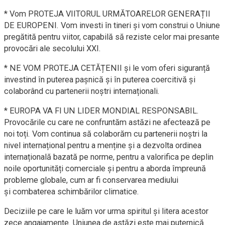
* Vom PROTEJA VIITORUL URMĂTOARELOR GENERAȚII
DE EUROPENI. Vom
investi în tineri și vom construi o Uniune
pregătită pentru viitor,
capabilă să reziste celor mai presante
provocări ale secolului XXI.
* NE VOM PROTEJA CETĂȚENII și le vom oferi siguranță
investind
în puterea pașnică și în puterea coercitivă și
colaborând cu
partenerii noștri internaționali.
* EUROPA VA FI UN LIDER MONDIAL RESPONSABIL.
Provocările cu care ne
confruntăm astăzi ne afectează pe
noi toți. Vom continua să
colaborăm cu partenerii noștri la
nivel internațional pentru a
menține și a dezvolta ordinea
internațională bazată pe norme,
pentru a valorifica pe deplin
noile oportunități comerciale și pentru
a aborda împreună
probleme globale, cum ar fi conservarea mediului
și
combaterea schimbărilor climatice.
Deciziile pe care le luăm vor urma spiritul și litera acestor
zece
angajamente. Uniunea de astăzi este mai puternică