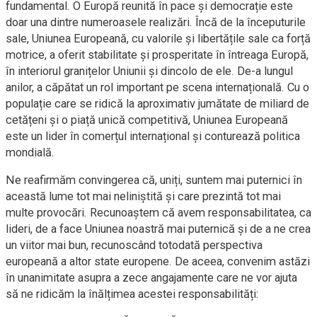
fundamental. O Europă reunită în pace și democrație este
doar una dintre numeroasele realizări. Încă de la începuturile
sale, Uniunea Europeană, cu valorile și libertățile sale ca forță
motrice, a oferit stabilitate și prosperitate în întreaga Europă,
în interiorul granițelor Uniunii și dincolo de ele. De-a lungul
anilor, a căpătat un rol important pe scena internațională. Cu o
populație care se ridică la aproximativ jumătate de miliard de
cetățeni și o piață unică competitivă, Uniunea Europeană
este un lider în comerțul internațional și conturează politica
mondială.
Ne reafirmăm convingerea că, uniți, suntem mai puternici în
această lume tot mai neliniștită și care prezintă tot mai
multe provocări. Recunoaștem că avem responsabilitatea, ca
lideri, de a face Uniunea noastră mai puternică și de a ne crea
un viitor mai bun, recunoscând totodată perspectiva
europeană a altor state europene. De aceea, convenim astăzi
în unanimitate asupra a zece angajamente care ne vor ajuta
să ne ridicăm la înălțimea acestei responsabilități: