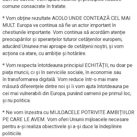
comune consacrate în tratate.
* Vom obține rezultate ACOLO UNDE CONTEAZĂ CEL MAI
MULT. Europa va
continua să fie un actor important în
chestiunile importante. Vom
continua să acordăm atenție
preocupărilor și speranțelor tuturor
cetățenilor europeni,
aducând Uniunea mai aproape de cetățenii
noștri, și vom
acționa ca atare, cu ambiție și hotărâre.
* Vom respecta întotdeauna principiul ECHITĂȚII, nu doar pe
piața
muncii, ci și în serviciile sociale, în economie sau
în
transformarea digitală. Vom reduce într-o mai mare
măsură
diferențele dintre noi și îi vom ajuta întotdeauna pe
cei mai
vulnerabili din Europa, punând oamenii pe primul loc,
și nu politica.
* Ne vom înzestra cu MIJLOACELE POTRIVITE AMBIȚIILOR
PE CARE LE
AVEM. Vom oferi Uniunii mijloacele necesare
pentru a-și realiza
obiectivele și a-și duce la îndeplinire
politicile.