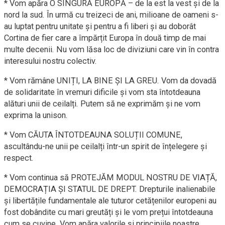
* Vom apăra O SINGURĂ EUROPĂ – de la est la vest și de la
nord la sud. În urmă cu treizeci de ani, milioane de oameni s-
au luptat
pentru unitate și pentru a fi liberi și au doborât
Cortina de fier
care a împărțit Europa în două timp de mai
multe decenii. Nu vom
lăsa loc de diviziuni care vin în contra
interesului nostru colectiv.
* Vom rămâne UNIȚI, LA BINE ȘI LA GREU. Vom da dovadă
de
solidaritate în vremuri dificile și vom sta întotdeauna
alături unii
de ceilalți. Putem să ne exprimăm și ne vom
exprima la unison.
* Vom CĂUTA ÎNTOTDEAUNA SOLUȚII COMUNE,
ascultându-ne unii pe
ceilalți într-un spirit de înțelegere și
respect.
* Vom continua să PROTEJĂM MODUL NOSTRU DE VIAȚĂ,
DEMOCRAȚIA ȘI
STATUL DE DREPT. Drepturile inalienabile
și libertățile fundamentale
ale tuturor cetățenilor europeni au
fost dobândite cu mari greutăți
și le vom prețui întotdeauna
cum se cuvine. Vom apăra valorile și
principiile noastre