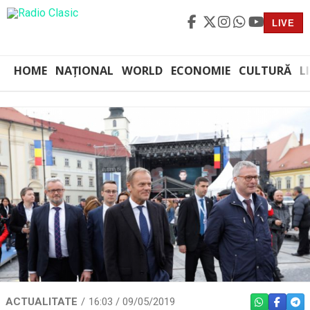
LIVE
HOME
NAȚIONAL
WORLD
ECONOMIE
CULTURĂ
L
ACTUALITATE
16:03 / 09/05/2019
WHATSAPP
FACEBO
TEL