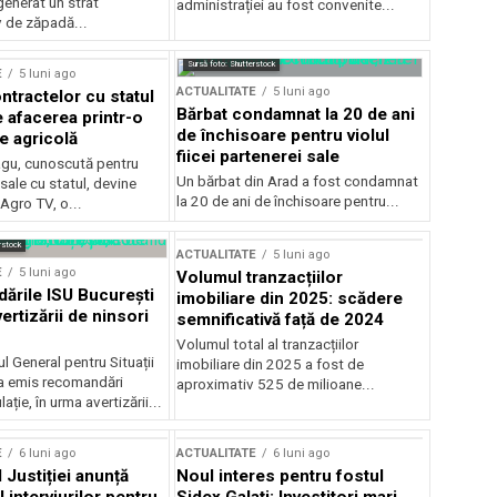
generat un strat
administrației au fost convenite...
v de zăpadă...
Sursă foto: Shutterstock
E
5 luni ago
ACTUALITATE
5 luni ago
ntractelor cu statul
Bărbat condamnat la 20 de ani
e afacerea printr-o
de închisoare pentru violul
e agricolă
fiicei partenerei sale
gu, cunoscută pentru
Un bărbat din Arad a fost condamnat
sale cu statul, devine
la 20 de ani de închisoare pentru...
 Agro TV, o...
rstock
ACTUALITATE
5 luni ago
E
5 luni ago
Volumul tranzacțiilor
rile ISU București
imobiliare din 2025: scădere
ertizării de ninsori
semnificativă față de 2024
Volumul total al tranzacțiilor
l General pentru Situații
imobiliare din 2025 a fost de
a emis recomandări
aproximativ 525 de milioane...
ție, în urma avertizării...
E
6 luni ago
ACTUALITATE
6 luni ago
 Justiției anunță
Noul interes pentru fostul