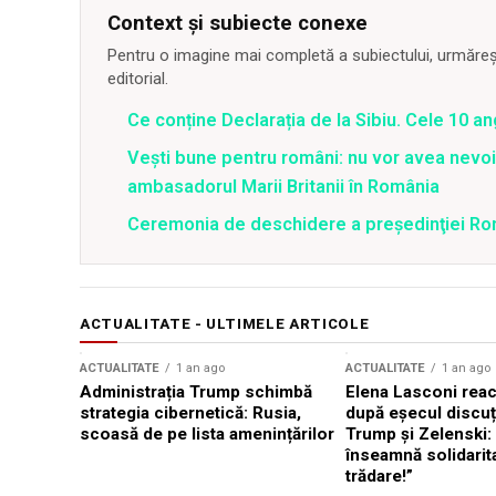
Context și subiecte conexe
Pentru o imagine mai completă a subiectului, urmărește
editorial.
Ce conține Declarația de la Sibiu. Cele 10 an
Vești bune pentru români: nu vor avea nevoi
ambasadorul Marii Britanii în România
Ceremonia de deschidere a preşedinţiei Româ
ACTUALITATE - ULTIMELE ARTICOLE
ACTUALITATE
1 an ago
ACTUALITATE
1 an ago
Administrația Trump schimbă
Elena Lasconi rea
strategia cibernetică: Rusia,
după eșecul discuți
scoasă de pe lista amenințărilor
Trump și Zelenski:
înseamnă solidarit
trădare!”