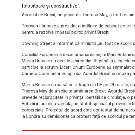
folositoare şi constructive”.
Acordul de Brexit, negociat de Theresa May, a fost respins 
Premierul britanic a prezidat o întâlnire de cabinet de trei
pentru a rezolva impasul politic privinf Brexit.
Downing Street a informat că miniştrii „au fost de acord să
Consiliul European a decis amânarea ieşirii Marii Britanii
Marea Britanie nu decide ieşirea din UE până la alegerile
participe la scrutin. Liderii Uniunii Europene au semnalat c
Camera Comunelor nu aprobă Acordul Brexit şi refuză part
Marea Britanie urma să se retragă din UE pe 29 martie, 
Theresa May de a solicita amânarea Brexit. Acordul Brexi
prevede reciprocitate în privinţa libertăţii de circulaţie, o
Britanii în uniunea vamală, un statut special al provinciei
comerciale. Proiectul de acord este contestat de numeroşi 
la Londra au demisionat ca protest faţă de acordul pe t