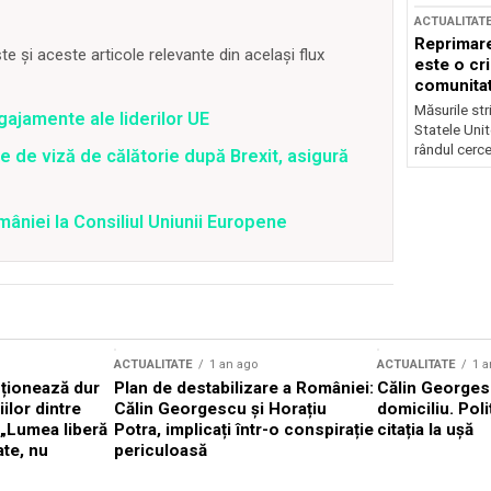
ACTUALITAT
Reprimare
 și aceste articole relevante din același flux
este o cri
comunitate
Măsurile stri
gajamente ale liderilor UE
Statele Unit
rândul cerce
e de viză de călătorie după Brexit, asigură
niei la Consiliul Uniunii Europene
ACTUALITATE
1 an ago
ACTUALITATE
1 a
cționează dur
Plan de destabilizare a României:
Călin Georgesc
ilor dintre
Călin Georgescu și Horațiu
domiciliu. Poli
 „Lumea liberă
Potra, implicați într-o conspirație
citația la ușă
ate, nu
periculoasă