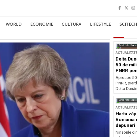
WORLD
ECONOMIE
CULTURĂ
LIFESTYLE
SCITECH
Sursă foto: Shutte
ACTUALITAT
Delta Dun
50 de mil
PNRR pen
esențiale
Aproape 50 
PNRR, pierdu
Delta Dunării
Sursă foto: Shutte
ACTUALITAT
Harta zăp
România c
depuneri 
Ninsorile di