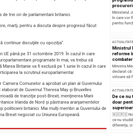
programul
procurori
Ministerul Ju
de trei ori de parlamentarii britanici.
în care vor f
pentru funcți
 ore, marţi, pentru a discuta despre progresul făcut
ACTUALITAT
 continue discuţiile cu opoziţia”.
Ministrul
reforme î
 din UE până pe 31 octombrie 2019. În cazul în care
combaterea
 europarlamentare programate în mai, va trebui să
ă Marea Britanie va fi exclusă pe 1 iunie în cazul în care
Ministra Med
declarat că
iciparea la scrutinul europarlamentar.
viitoare să 
dar Camera Comunelor a aprobat un plan al Guvernului
t elaborat de Guvernul Theresa May şi Bruxelles
ACTUALITAT
 perioadă de tranziţie post-Brexit, menţinerea Marii
De ce nu 
doar pentr
 britanice Irlanda de Nord şi păstrarea aranjamentelor
superioar
politicieni britanici. Mai mulţi membri ai Guvernului de
ema Brexit negociat cu Uniunea Europeană.
🇳🇴🇷🇴 No
ce nu studii
diferența, ci