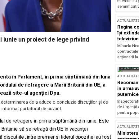
miercuri au 
semnificati
ACTUALITAT
Regina co
își extind
televiziun
 iunie un proiect de lege privind
Mihaela Nea
contractele 
acționară la
Sursă foto: Shutte
enta în Parlament, în prima săptămână din luna
ACTUALITAT
Recomandă
rdului de retragere a Marii Britanii din UE, a
în urma av
ează site-ul agenţiei Dpa.
puternice
Inspectoratu
ica determinarea de a aduce o concluzie discuţiilor şi de
de Urgență 
 a informat purtătorul de cuvânt.
pentru popula
ul de retragere în prima săptămână din iunie. Este
ACTUALITAT
ritanie să se retragă din UE în vacanţei
Ministerul
discuţiile „între premier şi liderul opoziţiei au fost