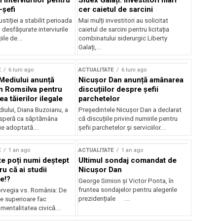
 interviurilor pentru
Sidex Galați: Investitori mari
-șefi
cer caietul de sarcini
stiției a stabilit perioada
Mai mulți investitori au solicitat
i desfășurate interviurile
caietul de sarcini pentru licitația
ile de...
combinatului siderurgic Liberty
Galați,...
E
6 luni ago
ACTUALITATE
6 luni ago
 Mediului anunță
Nicușor Dan anunță amânarea
n Romsilva pentru
discuțiilor despre șefii
 tăierilor ilegale
parchetelor
iului, Diana Buzoianu, a
Președintele Nicușor Dan a declarat
 speră ca săptămâna
că discuțiile privind numirile pentru
fie adoptată...
șefii parchetelor și serviciilor...
E
1 an ago
ACTUALITATE
1 an ago
te poți numi deștept
Ultimul sondaj comandat de
u că ai studii
Nicușor Dan
e!?
George Simion și Victor Ponta, în
fruntea sondajelor pentru alegerile
rvegia vs. România: De
prezidențiale ...
le superioare fac
 mentalitatea civică...