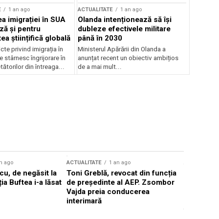
E
1 an ago
ACTUALITATE
1 an ago
a imigrației în SUA
Olanda intenționează să își
ză și pentru
dubleze efectivele militare
a științifică globală
până în 2030
cte privind imigrația în
Ministerul Apărării din Olanda a
e stârnesc îngrijorare în
anunțat recent un obiectiv ambițios
tătorilor din întreaga...
de a mai mult...
n ago
ACTUALITATE
1 an ago
ACTUALITATE
u, de negăsit la
Toni Greblă, revocat din funcția
Ilie Boloj
ția Buftea i-a lăsat
de președinte al AEP. Zsombor
alegerilor
Vajda preia conducerea
constituți
interimară
concentră
viitoarelo