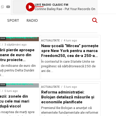
LIVE RADIO CLASIC FM
Corinne Bailey Rae - Put Your Records On
SPORT
RADIO
rstock
ACTUALITATE
4 luni ago
E
3 săptămâni ago
Nava-școală “Mircea” pornește
ării pierde aproape
spre New York pentru a marca
ioane de euro din
Freedom250, cea de-a 250-a
tru proiecte
aniversare a Statelor Unite
În contextul în care Statele Unite se
de milioane de euro din
pregătesc să sărbătorească 250 de
ți pentru Delta Dunării
ani de...
...
rstock
ACTUALITATE
5 luni ago
E
5 luni ago
Reforma administrației:
ezii: zonele din
Bolojan detaliază măsurile și
u cele mai mari
economiile planificate
după viscol
Premierul Ilie Bolojan a anunțat că
n noaptea de marți spre
elementele fundamentale ale reformei