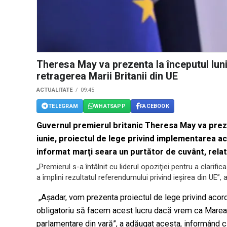
Theresa May va prezenta la începutul lunii
retragerea Marii Britanii din UE
ACTUALITATE
09:45
TELEGRAM
WHATSAPP
FACEBOOK
Guvernul premierul britanic Theresa May va prez
iunie, proiectul de lege privind implementarea aco
informat marţi seara un purtător de cuvânt, relat
„Premierul s-a întâlnit cu liderul opoziţiei pentru a clarif
a împlini rezultatul referendumului privind ieşirea din UE”,
„Aşadar, vom prezenta proiectul de lege privind acord
obligatoriu să facem acest lucru dacă vrem ca Marea B
parlamentare din vară”, a adăugat acesta, informând că 