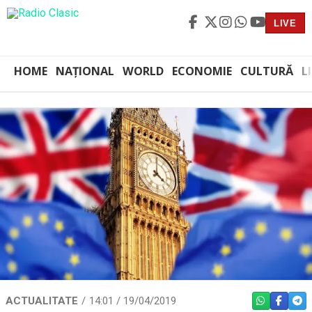
LIVE
HOME
NAȚIONAL
WORLD
ECONOMIE
CULTURĂ
L
ACTUALITATE
14:01 / 19/04/2019
WHATSAPP
FACEBO
TEL