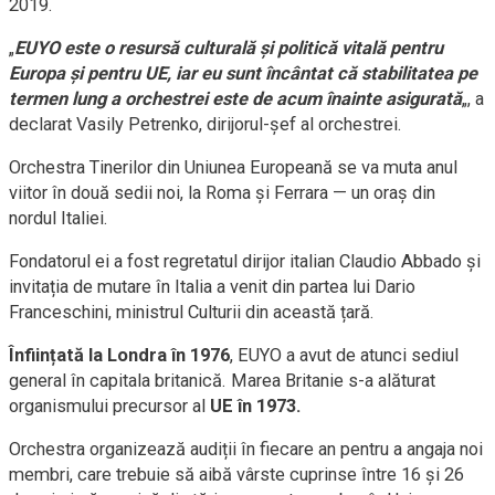
2019.
„
EUYO este o resursă culturală și politică vitală pentru
Europa și pentru UE, iar eu sunt încântat că stabilitatea pe
termen lung a orchestrei este de acum înainte asigurată
„, a
declarat Vasily Petrenko, dirijorul-șef al orchestrei.
Orchestra Tinerilor din Uniunea Europeană se va muta anul
viitor în două sedii noi, la Roma și Ferrara — un oraș din
nordul Italiei.
Fondatorul ei a fost regretatul dirijor italian Claudio Abbado și
invitația de mutare în Italia a venit din partea lui Dario
Franceschini, ministrul Culturii din această țară.
Înființată la Londra în 1976
, EUYO a avut de atunci sediul
general în capitala britanică. Marea Britanie s-a alăturat
organismului precursor al
UE în 1973.
Orchestra organizează audiții în fiecare an pentru a angaja noi
membri, care trebuie să aibă vârste cuprinse între 16 și 26