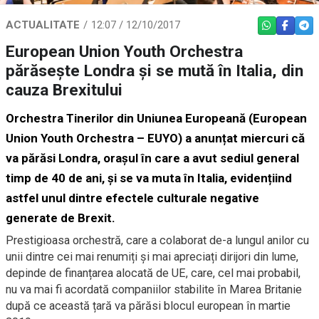
ACTUALITATE
12:07 / 12/10/2017
WHATSAPP
FACEBO
TEL
European Union Youth Orchestra
părăsește Londra și se mută în Italia, din
cauza Brexitului
Orchestra Tinerilor din Uniunea Europeană (European
Union Youth Orchestra – EUYO) a anunțat miercuri că
va părăsi Londra, orașul în care a avut sediul general
timp de 40 de ani, și se va muta în Italia, evidențiind
astfel unul dintre efectele culturale negative
generate de Brexit.
Prestigioasa orchestră, care a colaborat de-a lungul anilor cu
unii dintre cei mai renumiți și mai apreciați dirijori din lume,
depinde de finanțarea alocată de UE, care, cel mai probabil,
nu va mai fi acordată companiilor stabilite în Marea Britanie
după ce această țară va părăsi blocul european în martie