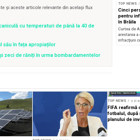
TOP NEWS
 și aceste articole relevante din același flux
Cinci per
pentru inf
în Brăila
caniculă cu temperaturi de până la 40 de
Curtea de A
arestarea a
infracţiuni c
 său în fața apropiaților
 și zeci de răniți în urma bombardamentelor
Sursă foto: Shutterstock
TOP NEWS
o zi 
FIFA reafirmă 
fotbalul, după
planului de inv