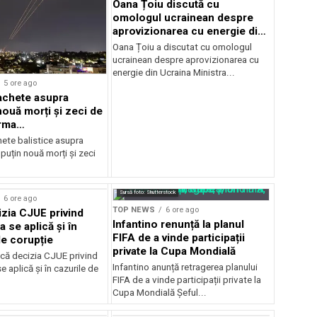
Oana Țoiu discută cu
omologul ucrainean despre
aprovizionarea cu energie din
Ucraina
Oana Țoiu a discutat cu omologul
ucrainean despre aprovizionarea cu
energie din Ucraina Ministra...
5 ore ago
achete asupra
nouă morți și zeci de
urma
mentelor
hete balistice asupra
 puțin nouă morți și zeci
Sursă foto: Shutterstock
6 ore ago
TOP NEWS
6 ore ago
zia CJUE privind
Infantino renunță la planul
a se aplică și în
FIFA de a vinde participații
de corupție
private la Cupa Mondială
că decizia CJUE privind
Infantino anunță retragerea planului
e aplică și în cazurile de
FIFA de a vinde participații private la
Cupa Mondială Șeful...