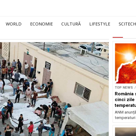
WORLD
ECONOMIE
CULTURĂ
LIFESTYLE
SCITECH
TOP NEWS
România s
cinci zile
temperatu
grade
ANM anunță c
temperaturi 