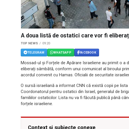
A doua listă de ostatici care vor fi eliber
TOP NEWS
09:20
TELEGRAM
WHATSAPP
FACEBOOK
Mossad-ul și Forțele de Apărare Israeliene au primit o a do
eliberați sâmbătă, conform unui comunicat al biroului prim
acordul convenit cu Hamas. Oficialii de securitate israeli
O sursă israeliană a informat CNN că există copii pe lista 
Coordonatorul pentru ostatici din Israel, generalul de brig
familiilor ostaticilor. Lista nu va fi făcută publică până când
forțele israeliene.
Context și subiecte conexe