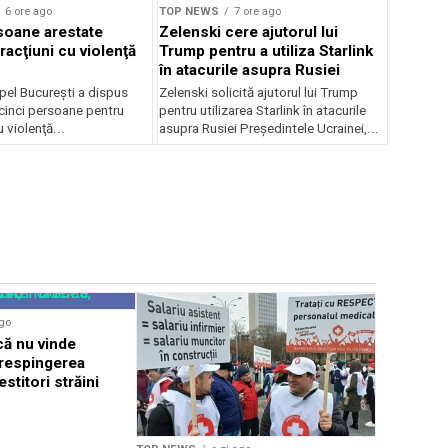
6 ore ago
TOP NEWS
7 ore ago
soane arestate
Zelenski cere ajutorul lui
racţiuni cu violenţă
Trump pentru a utiliza Starlink
în atacurile asupra Rusiei
pel Bucureşti a dispus
Zelenski solicită ajutorul lui Trump
 cinci persoane pentru
pentru utilizarea Starlink în atacurile
u violenţă...
asupra Rusiei Președintele Ucrainei,...
TOP NEWS
ago
Elveția ca
că nu vinde
străini, s
 respingerea
euro pe l
estitori străini