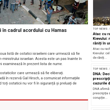
TOP NEWS
ați în cadrul acordului cu Hamas
Atac cu r
Kievului: 
răniți în 
bombarda
Atac cu rac
Kievului: cel
ua listă de ostatici israelieni care urmează să fie
de răniți...
-ministrului israelian. Acesta este un pas înainte în
eni examinează în prezent lista de nume.
TOP NEWS
ostaticilor care urmează să fie eliberați.
DNA: Deci
adă în rezervă Gal Hirsch, a comunicat informațiile
prescripți
cazurile 
 toți ostaticii nu vor fi în siguranță și preluați de
DNA afirmă 
prescripția s
corupție...