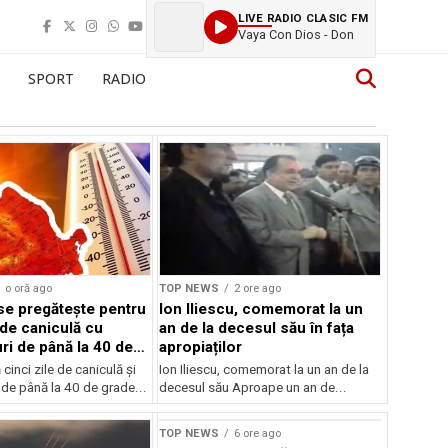
LIVE RADIO CLASIC FM
Vaya Con Dios - Don
SPORT
RADIO
o oră ago
TOP NEWS
2 ore ago
e pregătește pentru
Ion Iliescu, comemorat la un
 de caniculă cu
an de la decesul său în fața
ri de până la 40 de
apropiaților
inci zile de caniculă și
Ion Iliescu, comemorat la un an de la
de până la 40 de grade...
decesul său Aproape un an de...
TOP NEWS
6 ore ago