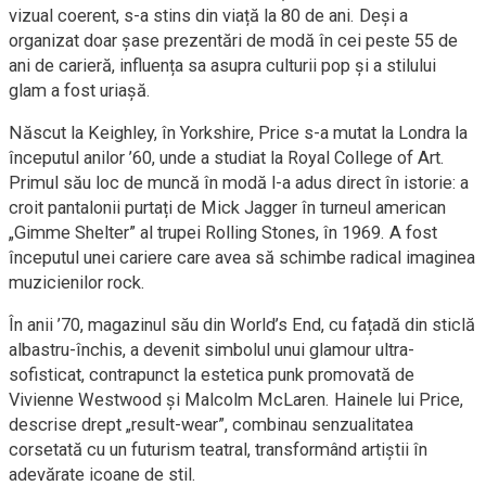
vizual coerent, s-a stins din viață la 80 de ani. Deși a
organizat doar șase prezentări de modă în cei peste 55 de
ani de carieră, influența sa asupra culturii pop și a stilului
glam a fost uriașă.
Născut la Keighley, în Yorkshire, Price s-a mutat la Londra la
începutul anilor ’60, unde a studiat la Royal College of Art.
Primul său loc de muncă în modă l-a adus direct în istorie: a
croi­t pantalonii purtați de Mick Jagger în turneul american
„Gimme Shelter” al trupei Rolling Stones, în 1969. A fost
începutul unei cariere care avea să schimbe radical imaginea
muzicienilor rock.
În anii ’70, magazinul său din World’s End, cu fațadă din sticlă
albastru-închis, a devenit simbolul unui glamour ultra-
sofisticat, contrapunct la estetica punk promovată de
Vivienne Westwood și Malcolm McLaren. Hainele lui Price,
descrise drept „result-wear”, combinau senzualitatea
corsetată cu un futurism teatral, transformând artiștii în
adevărate icoane de stil.