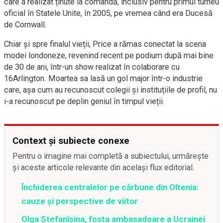
care a realizat ținute la comandă, inclusiv pentru primul turneu
oficial în Statele Unite, în 2005, pe vremea când era Ducesă
de Cornwall.
Chiar și spre finalul vieții, Price a rămas conectat la scena
modei londoneze, revenind recent pe podium după mai bine
de 30 de ani, într-un show realizat în colaborare cu
16Arlington. Moartea sa lasă un gol major într-o industrie
care, așa cum au recunoscut colegii și instituțiile de profil, nu
i-a recunoscut pe deplin geniul în timpul vieții.
Context și subiecte conexe
Pentru o imagine mai completă a subiectului, urmărește
și aceste articole relevante din același flux editorial.
Închiderea centralelor pe cărbune din Oltenia:
cauze și perspective de viitor
Olga Stefanîşina, fosta ambasadoare a Ucrainei