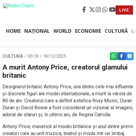
LIVE
HOME
NAȚIONAL
WORLD
ECONOMIE
CULTURĂ
L
CULTURĂ
00:59 / 18/12/2025
WHATSAPP
FACEBO
TEL
A murit Antony Price, creatorul glamului
britanic
Designerul britanic Antony Price, una dintre cele mai influente
și discrete figuri ale modei internaționale, a murit la vârsta de
80 de ani. Creatorul care a definit estetica Roxy Music, Duran
Duran și David Bowie a fost considerat un vizionar al imaginii,
adorat de staruri și, în ultimii ani, de Regina Camilla.
Antony Price, maverick al modei britanice și unul dintre primii
creatori care au unit muzica, teatrul și moda într-un limbaj