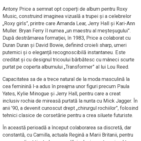
Antony Price a semnat opt coperți de album pentru Roxy
Music, construind imaginea vizuală a trupei și a celebrelor
„Roxy girls”, printre care Amanda Lear, Jerry Hall și Kari-Ann
Muller. Bryan Ferry îl numea „un maestru al meșteșugului”.
După destrămarea formației, în 1983, Price a colaborat cu
Duran Duran și David Bowie, definind croieli sharp, umeri
puternici și o eleganță recognoscibilă instantaneu. Este
creditat și cu designul tricoului bărbătesc cu mâneci scurte
purtat pe coperta albumului „Transformer” al lui Lou Reed.
Capacitatea sa de a trece natural de la moda masculină la
cea feminină l-a adus în preajma unor figuri precum Paula
Yates, Kylie Minogue și Jerry Hall, pentru care a creat
inclusiv rochia de mireasă purtată la nunta cu Mick Jagger. În
anii ’90, a devenit cunoscut drept „chirurgul rochiilor”, folosind
tehnici clasice de corsetărie pentru a crea siluete futuriste.
În această perioadă a început colaborarea sa discretă, dar
constantă, cu Camilla, actuala Regină a Marii Britanii, pentru