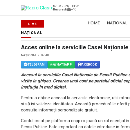
07.08.2026 | 14:05
Bucuresti
--°C
HOME
NAȚIONAL
NAȚIONAL
Acces online la serviciile Casei Naționale
NAȚIONAL
07:48
TELEGRAM
WHATSAPP
FACEBOOK
Accesul la serviciile Casei Naționale de Pensii Publice s
vizite la ghișeu. Crearea unui cont pe portalul oficial cn
instituția în mod digital.
Pentru a obține accesul la serviciile electronice, utilizat
și să își valideze identitatea. Această procedură le oferă po
consulta informații personalizate gratuit.
Contul creat pe platforma cnpp.ro joacă un rol esențial în
Pensii Publice. Este important ca datele introduse în formul