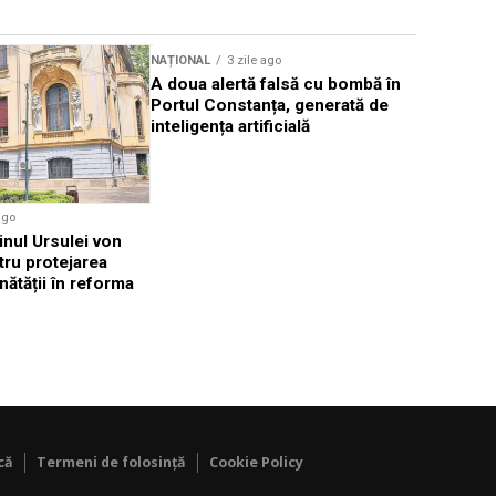
Sursă foto: Shutterstock
NAȚIONAL
3 zile ago
NAȚIONAL
A doua alertă falsă cu bombă în
Dominic F
Portul Constanța, generată de
amendamen
inteligența artificială
amenință 
ago
inul Ursulei von
tru protejarea
nătății în reforma
că
Termeni de folosință
Cookie Policy