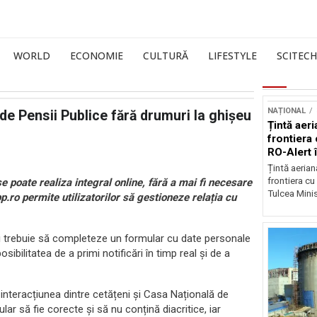
WORLD
ECONOMIE
CULTURĂ
LIFESTYLE
SCITECH
NAȚIONAL
 de Pensii Publice fără drumuri la ghișeu
Țintă aeri
frontiera 
RO-Alert 
Țintă aeria
frontiera cu
e poate realiza integral online, fără a mai fi necesare
Tulcea Minis
pp.ro permite utilizatorilor să gestioneze relația cu
orii trebuie să completeze un formular cu date personale
sibilitatea de a primi notificări în timp real și de a
 interacțiunea dintre cetățeni și Casa Națională de
ar să fie corecte și să nu conțină diacritice, iar