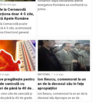
românilor după declararea alertei
20 de ore ago
energetice România se confruntă cu
de la Cernavodă
prima...
cționa doar 4-5 zile,
ază Apele Române
 la Cernavodă poate
că 4-5 zile, avertizează
e Directorul general...
o zi ago
NAȚIONAL
o zi ago
e pregătește pentru
Ion Iliescu, comemorat la un
 de caniculă cu
an de la decesul său în fața
ri de până la 40 de
apropiaților
inci zile de caniculă și
Ion Iliescu, comemorat la un an de la
de până la 40 de grade...
decesul său Aproape un an de...