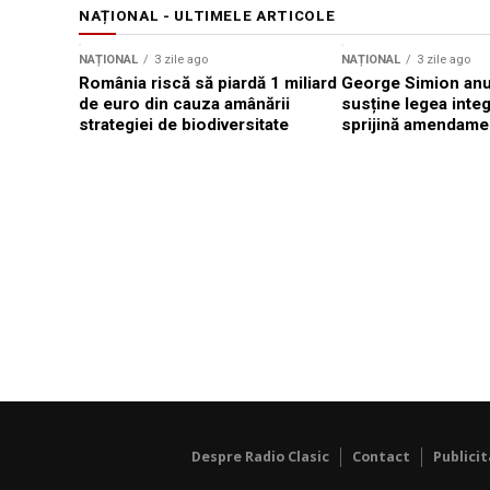
NAȚIONAL - ULTIMELE ARTICOLE
NAȚIONAL
3 zile ago
NAȚIONAL
3 zile ago
România riscă să piardă 1 miliard
George Simion anu
de euro din cauza amânării
susține legea integr
strategiei de biodiversitate
sprijină amendamen
Despre Radio Clasic
Contact
Publici