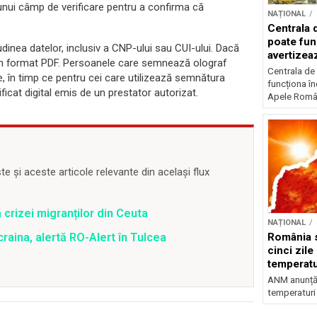
a unui câmp de verificare pentru a confirma că
NAȚIONAL
Centrala 
poate fun
dinea datelor, inclusiv a CNP-ului sau CUI-ului. Dacă
avertize
 în format PDF. Persoanele care semnează olograf
Centrala de
e, în timp ce pentru cei care utilizează semnătura
funcționa în
ificat digital emis de un prestator autorizat.
Apele Român
 și aceste articole relevante din același flux
 crizei migranților din Ceuta
NAȚIONAL
România s
raina, alertă RO-Alert în Tulcea
cinci zile
temperatu
grade
ANM anunță c
temperaturi 