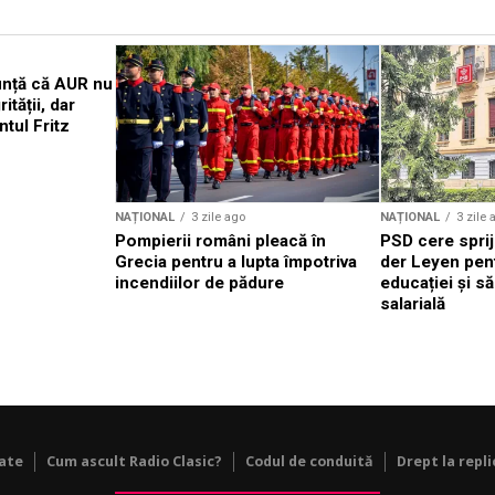
nță că AUR nu
ității, dar
tul Fritz
NAȚIONAL
3 zile ago
NAȚIONAL
3 zile 
Pompierii români pleacă în
PSD cere sprij
Grecia pentru a lupta împotriva
der Leyen pen
incendiilor de pădure
educației și să
salarială
tate
Cum ascult Radio Clasic?
Codul de conduită
Drept la repli