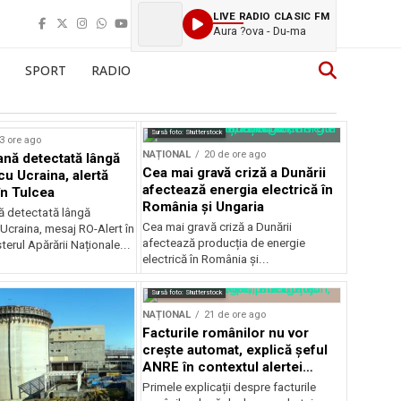
LIVE RADIO CLASIC FM
Aura ?ova - Du-ma
SPORT
RADIO
Sursă foto: Shutterstock
3 ore ago
NAȚIONAL
20 de ore ago
ană detectată lângă
Cea mai gravă criză a Dunării
cu Ucraina, alertă
afectează energia electrică în
în Tulcea
România și Ungaria
nă detectată lângă
Cea mai gravă criză a Dunării
 Ucraina, mesaj RO-Alert în
afectează producția de energie
terul Apărării Naționale...
electrică în România și...
Sursă foto: Shutterstock
NAȚIONAL
21 de ore ago
Facturile românilor nu vor
crește automat, explică șeful
ANRE în contextul alertei
energetice
Primele explicații despre facturile