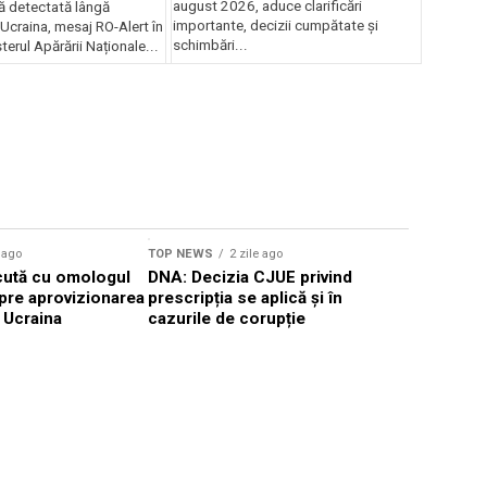
august 2026, aduce clarificări
nă detectată lângă
importante, decizii cumpătate și
 Ucraina, mesaj RO-Alert în
schimbări...
terul Apărării Naționale...
Sursă foto: Shutte
e ago
TOP NEWS
2 zile ago
TOP NEWS
cută cu omologul
DNA: Decizia CJUE privind
Infantino 
pre aprovizionarea
prescripția se aplică și în
de a vinde 
 Ucraina
cazurile de corupție
Cupa Mon