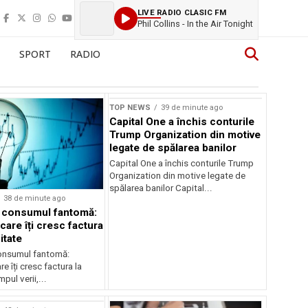
LIVE RADIO CLASIC FM
Phil Collins - In the Air Tonight
SPORT
RADIO
TOP NEWS
39 de minute ago
Capital One a închis conturile
Trump Organization din motive
legate de spălarea banilor
Capital One a închis conturile Trump
Organization din motive legate de
spălarea banilor Capital...
38 de minute ago
a consumul fantomă:
care îți cresc factura
itate
consumul fantomă:
e îți cresc factura la
pul verii,...