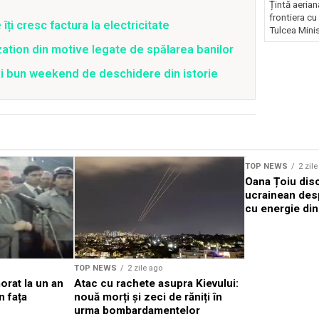
Țintă aeria
frontiera cu
ți cresc factura la electricitate
Tulcea Minis
zation din motive legate de spălarea banilor
ai bun weekend de deschidere din istorie
TOP NEWS
2 zil
Oana Țoiu dis
ucrainean des
cu energie din
TOP NEWS
2 zile ago
orat la un an
Atac cu rachete asupra Kievului:
n fața
nouă morți și zeci de răniți în
urma bombardamentelor