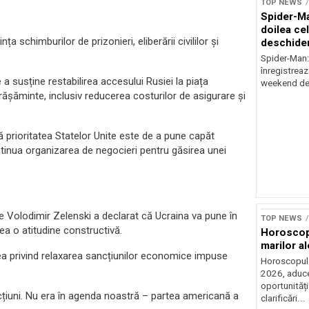
TOP NEWS
Spider-Ma
doilea ce
 schimburilor de prizonieri, eliberării civililor și
deschider
Spider-Man
înregistreaz
 a susține restabilirea accesului Rusiei la piața
weekend de 
rășăminte, inclusiv reducerea costurilor de asigurare și
ă prioritatea Statelor Unite este de a pune capăt
ntinua organizarea de negocieri pentru găsirea unei
le Volodimir Zelenski a declarat că Ucraina va pune în
TOP NEWS
vea o atitudine constructivă.
Horoscop 
marilor al
rea privind relaxarea sancțiunilor economice impuse
Horoscopul z
2026, aduce
oportunități
ncțiuni. Nu era în agenda noastră – partea americană a
clarificări...