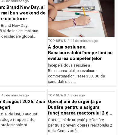
42 de minute ago
n: Brand New Day, al
l mai bun weekend de
e din istorie
: Brand New Day
ă al doilea cel mai bun
deschidere global...
TOP NEWS
44 de minute ago
A doua sesiune a
Bacalaureatului începe luni cu
evaluarea competenţelor
Începe a doua sesiune a
Bacalaureatului, cu evaluarea
competenţelor Peste 33.000 de
candidaţi s-au...
45 de minute ago
TOP NEWS
9 ore ago
3 august 2026. Ziua
Operațiuni de urgență pe
egeri
Dunăre pentru a asigura
funcționarea reactorului 2 de
ilei de luni, 3 august
la Cernavodă
 alegeri importante,
Operațiuni de urgență pe Dunăre
 profesionale și
pentru a preveni oprirea reactorului 2
de la Cernavodă...