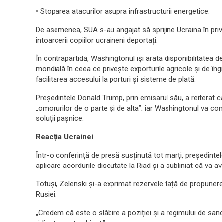
• Stoparea atacurilor asupra infrastructurii energetice.
De asemenea, SUA s-au angajat să sprijine Ucraina în privința
întoarcerii copiilor ucraineni deportați.
În contrapartidă, Washingtonul își arată disponibilitatea de
mondială în ceea ce privește exporturile agricole și de îng
facilitarea accesului la porturi și sisteme de plată.
Președintele Donald Trump, prin emisarul său, a reiterat c
„omorurilor de o parte și de alta”, iar Washingtonul va co
soluții pașnice.
Reacția Ucrainei
Într-o conferință de presă susținută tot marți, președinte
aplicare acordurile discutate la Riad și a subliniat că va a
Totuși, Zelenski și-a exprimat rezervele față de propune
Rusiei:
„Credem că este o slăbire a poziției și a regimului de sa