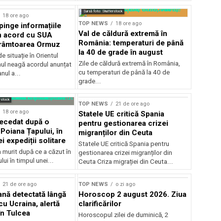
Sursă foto: Shutterstock
18 ore ago
TOP NEWS
18 ore ago
pinge informațiile
Val de căldură extremă în
n acord cu SUA
România: temperaturi de până
trâmtoarea Ormuz
la 40 de grade în august
e situație în Orientul
Zile de căldură extremă în România,
anul neagă acordul anunțat
cu temperaturi de până la 40 de
nul a...
grade...
rstock
TOP NEWS
21 de ore ago
18 ore ago
Statele UE critică Spania
decedat după o
pentru gestionarea crizei
Poiana Țapului, în
migranților din Ceuta
i expediții solitare
Statele UE critică Spania pentru
a murit după ce a căzut în
gestionarea crizei migranților din
ui în timpul unei...
Ceuta Criza migrației din Ceuta...
21 de ore ago
TOP NEWS
o zi ago
ană detectată lângă
Horoscop 2 august 2026. Ziua
cu Ucraina, alertă
clarificărilor
în Tulcea
Horoscopul zilei de duminică, 2