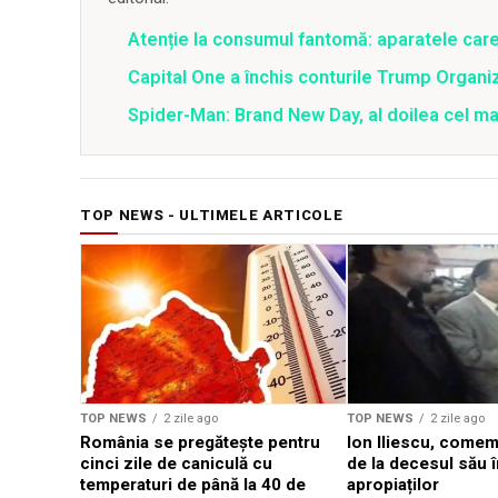
Atenție la consumul fantomă: aparatele care î
Capital One a închis conturile Trump Organi
Spider-Man: Brand New Day, al doilea cel m
TOP NEWS - ULTIMELE ARTICOLE
TOP NEWS
2 zile ago
TOP NEWS
2 zile ago
România se pregătește pentru
Ion Iliescu, comem
cinci zile de caniculă cu
de la decesul său î
temperaturi de până la 40 de
apropiaților