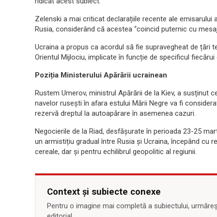
ridicat acest subiect.”
Zelenski a mai criticat declarațiile recente ale emisarului 
Rusia, considerând că acestea “coincid puternic cu mesaje
Ucraina a propus ca acordul să fie supravegheat de țări t
Orientul Mijlociu, implicate în funcție de specificul fiecăru
Poziția Ministerului Apărării ucrainean
Rustem Umerov, ministrul Apărării de la Kiev, a susținut ce
navelor rusești în afara estului Mării Negre va fi considerată
rezervă dreptul la autoapărare în asemenea cazuri.
Negocierile de la Riad, desfășurate în perioada 23-25 mart
un armistițiu gradual între Rusia și Ucraina, începând cu r
cereale, dar și pentru echilibrul geopolitic al regiunii.
Context și subiecte conexe
Pentru o imagine mai completă a subiectului, urmărește
editorial.