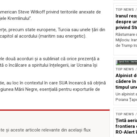
TOP NEWS
american Steve Witkoff privind teritoriile anexate de
Iranul res
le Kremlinului”.
despre u
privind S
erțe, precum state europene, Turcia sau unele țări din
Răsturnare d
i capitol al acordului (maritim sau energetic).
Mijlociu: Ir
de Trump Ira
le două acorduri și a subliniat că orice prezență a
Sursă foto: Shutte
 o încălcare a spiritului înțelegerii, iar Ucraina își
TOP NEWS
Alpinist 
cădere în 
ie, au loc în contextul în care SUA încearcă să obțină
timpul une
egiunea Mării Negre, esențială pentru exporturile de
Un alpinist 
Poiana Țapul
TOP NEWS
Țintă aeri
frontiera 
 și aceste articole relevante din același flux
RO-Alert 