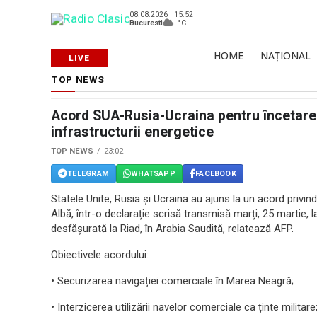
08.08.2026 | 15:52
Bucuresti
--°C
HOME
NAȚIONAL
TOP NEWS
Acord SUA-Rusia-Ucraina pentru încetarea
infrastructurii energetice
TOP NEWS
23:02
TELEGRAM
WHATSAPP
FACEBOOK
Statele Unite, Rusia și Ucraina au ajuns la un acord privin
Albă, într-o declarație scrisă transmisă marți, 25 martie, la
desfășurată la Riad, în Arabia Saudită, relatează AFP.
Obiectivele acordului:
• Securizarea navigației comerciale în Marea Neagră;
• Interzicerea utilizării navelor comerciale ca ținte militare