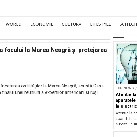
WORLD
ECONOMIE
CULTURĂ
LIFESTYLE
SCITECH
 focului la Marea Neagră și protejarea
d încetarea ostilităților la Marea Neagră, anunță Casa
TOP NEWS
 finalul unei reuniuni a experților americani și ruși
Atenție l
aparatele 
la electric
Atenție la 
aparatele car
curent Pe tim
;