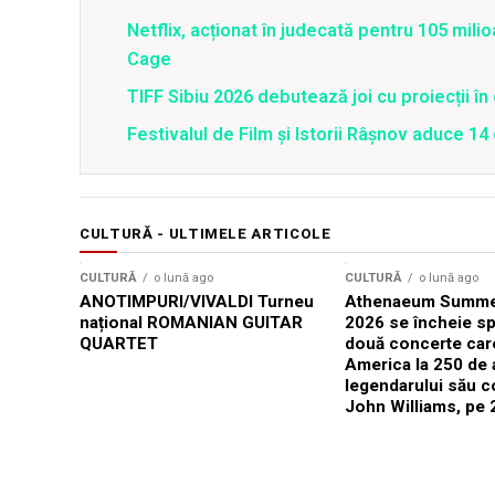
Netflix, acționat în judecată pentru 105 milio
Cage
TIFF Sibiu 2026 debutează joi cu proiecții în 
Festivalul de Film şi Istorii Râşnov aduce 1
CULTURĂ - ULTIMELE ARTICOLE
CULTURĂ
o lună ago
CULTURĂ
o lună ago
ANOTIMPURI/VIVALDI Turneu
Athenaeum Summer
național ROMANIAN GUITAR
2026 se încheie sp
QUARTET
două concerte car
America la 250 de 
legendarului său 
John Williams, pe 2