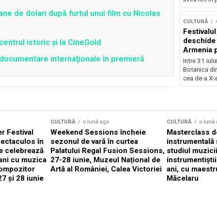
Concursu
ane de dolari după furtul unui film cu Nicolas
CULTURĂ
Festivalu
deschide 
centrul istoric și la CineGold
Armenia pr
4 documentare internaţionale în premieră
patrimoniu
Intre 31 iul
august, l
Botanica di
Bucuresti
cea de-a X-a
CULTURĂ
o lună ago
CULTURĂ
o lună
 Festival
Weekend Sessions încheie
Masterclass de
ectaculos în
sezonul de vară în curtea
instrumentală 
e celebrează
Palatului Regal Fusion Sessions,
studiul muzici
ani cu muzica
27-28 iunie, Muzeul Național de
instrumentiști
compozitor
Artă al României, Calea Victoriei
ani, cu maestr
7 și 28 iunie
Măcelaru