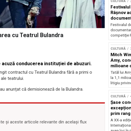
CULTURĂ
Festivalul
Râşnov a
documenta
premieră
Festivalul d
documentare
area cu Teatrul Bulandra
competiţie F
CULTURĂ
Mitch Win
Amy, cond
 acuză conducerea instituției de abuzuri.
milioane 
litigiu pie
ngit contractul cu Teatrul Bulandra fără a primi o
Tatăl lui A
la 1,1 milio
ale teatrului.
litigiu privin
e au anunțat că demisionează de la Bulandra.
CULTURĂ
Șase con
excepționa
prim rang
internați
A XX-a ediți
 și aceste articole relevante din același flux
orchestra
Internaționa
prestigiu
avea loc în 