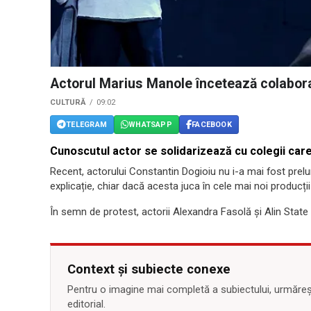
Actorul Marius Manole încetează colabor
CULTURĂ
09:02
TELEGRAM
WHATSAPP
FACEBOOK
Cunoscutul actor se solidarizează cu colegii care
Recent, actorului Constantin Dogioiu nu i-a mai fost prelu
explicație, chiar dacă acesta juca în cele mai noi producții 
În semn de protest, actorii Alexandra Fasolă și Alin Stat
Context și subiecte conexe
Pentru o imagine mai completă a subiectului, urmărește
editorial.