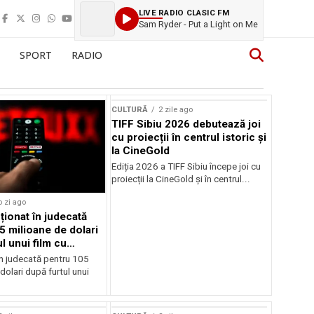
LIVE RADIO CLASIC FM
Sam Ryder - Put a Light on Me
SPORT
RADIO
CULTURĂ
2 zile ago
TIFF Sibiu 2026 debutează joi
cu proiecții în centrul istoric și
la CineGold
Ediția 2026 a TIFF Sibiu începe joi cu
proiecții la CineGold și în centrul...
o zi ago
cționat în judecată
5 milioane de dolari
l unui film cu
Cage
în judecată pentru 105
dolari după furtul unui