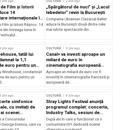
2 zile ago
CULTURĂ
2 zile ago
 de Film şi Istorii
„Spărgătorul de nuci” și „Lacul
duce 14
lebedelor” revin la București
re internaţionale în
Compania Ukrainian Classical Ballet
aduce la București două dintre cele
e Film şi Istorii Râşnov: 14
mai iubite spectacole din...
 din întreaga lume în
estivalul...
3 zile ago
CULTURĂ
3 zile ago
ehouse, tatăl lui
Canal+ va investi aproape un
amnat la 1,1
miliard de euro în
de euro pentru un
cinematografia europeană
rdut
până în 2032
my Winehouse, condamnat
Aproape un miliard de euro vor fi
ane de euro pentru un
investiți în cinematografia franceză și
d...
europeană de...
4 zile ago
CULTURĂ
4 zile ago
certe simfonice
Stray Lights Festival anunță
le, cu invitați de
programul complet: concerte,
 ai scenei
Industry Talks, sesiuni de
onale și ansambluri
audiție și noi opțiuni de
e a Concursului
După ani în care a funcționat ca o
le românești de
participare pentru public
l George Enescu, care va
comunitate DIY dedicată scenei
, în programul
perioada 23...
alternative românești,...