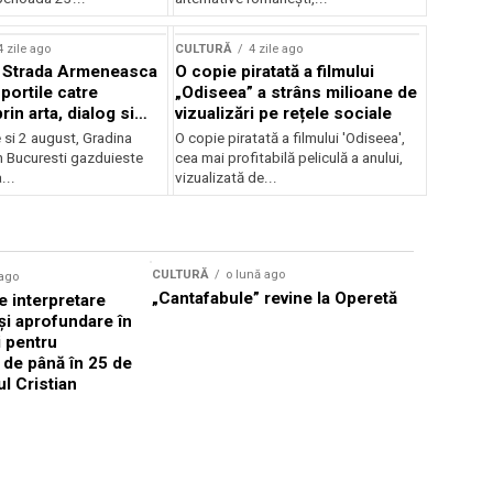
lui Enescu 2026
4 zile ago
CULTURĂ
4 zile ago
l Strada Armeneasca
O copie piratată a filmului
portile catre
„Odiseea” a strâns milioane de
in arta, dialog si
vizualizări pe rețele sociale
, intre 31 iulie si 2
ie si 2 august, Gradina
O copie piratată a filmului 'Odiseea',
a Gradina Botanica din
n Bucuresti gazduieste
cea mai profitabilă peliculă a anului,
...
vizualizată de...
CULTURĂ
o lună ago
 ago
CULTURĂ
„Cantafabule” revine la Operetă
 interpretare
Athenaeu
și aprofundare în
2026 Laur
i pentru
Grammy, C
i de până în 25 de
reuni sub
ul Cristian
Română de
Janoska î
pe 20 iuni