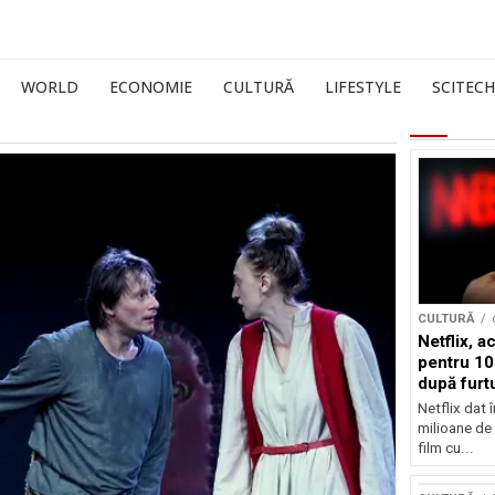
WORLD
ECONOMIE
CULTURĂ
LIFESTYLE
SCITECH
CULTURĂ
Netflix, a
pentru 10
după furtu
Nicolas 
Netflix dat 
milioane de 
film cu...