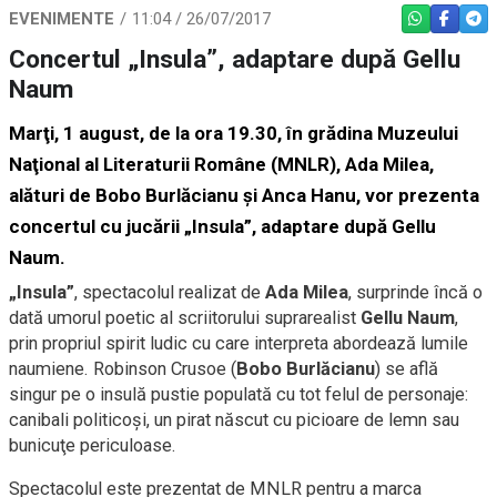
EVENIMENTE
11:04 / 26/07/2017
WHATSAPP
FACEBO
TEL
Concertul „Insula”, adaptare după Gellu
Naum
Marţi, 1 august, de la ora 19.30, în grădina Muzeului
Naţional al Literaturii Române (MNLR), Ada Milea,
alături de Bobo Burlăcianu şi Anca Hanu, vor prezenta
concertul cu jucării „Insula”, adaptare după Gellu
Naum.
„Insula”
, spectacolul realizat de
Ada Milea
, surprinde încă o
dată umorul poetic al scriitorului suprarealist
Gellu Naum
,
prin propriul spirit ludic cu care interpreta abordează lumile
naumiene. Robinson Crusoe (
Bobo Burlăcianu
) se află
singur pe o insulă pustie populată cu tot felul de personaje:
canibali politicoşi, un pirat născut cu picioare de lemn sau
bunicuţe periculoase.
Spectacolul este prezentat de MNLR pentru a marca