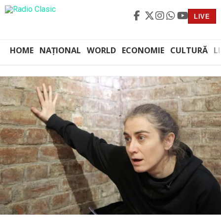
LIVE
HOME
NAȚIONAL
WORLD
ECONOMIE
CULTURĂ
L