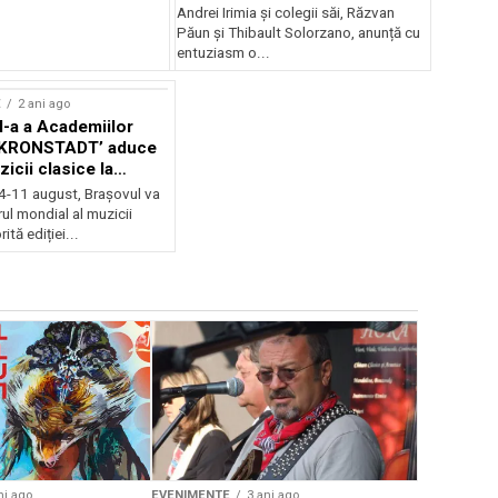
Andrei Irimia și colegii săi, Răzvan
Păun și Thibault Solorzano, anunță cu
entuziasm o...
E
2 ani ago
II-a a Academiilor
KRONSTADT’ aduce
zicii clasice la
 4-11 august, Brașovul va
ul mondial al muzicii
ită ediției...
EVENIMENTE
Weekend c
Teatru la 
eveniment
ni ago
EVENIMENTE
3 ani ago