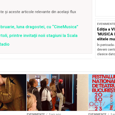
 și aceste articole relevante din același flux
EVENIMENT
bruarie, luna dragostei, cu “CineMusica”
Ediția a V
‘MUSICA 
i, printre invitaţii noii stagiuni la Scala
elitele mu
Brașov
Radio
În perioada
deveni centr
clasice dator
EVENIMENTE
3 ani ago
EVENIMENTE
3 a