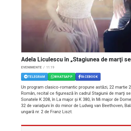
Adela Liculescu în „Stagiunea de marţi s
EVENIMENTE
11:19
TELEGRAM
WHATSAPP
FACEBOOK
Un program clasico-romantic propune astăzi, 22 martie 20
Român, recital ce figurează în cadrul Stagiunii de marţi s
Sonatele K 208, în La major şi K 380, în Mi major de Dom
32 de variaţiuni în do minor de Ludwig van Beethoven, Bal
ungară nr. 2 de Franz Liszt.