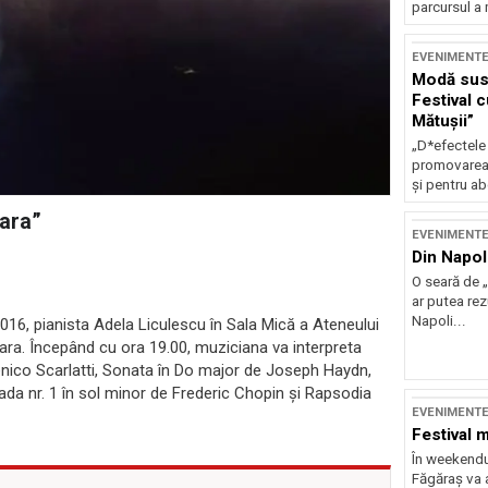
parcursul a 
EVENIMENT
Modă sust
Festival 
Mătușii”
„D*efectele
promovarea 
și pentru ab
eara”
EVENIMENT
Din Napol
O seară de „
ar putea re
Napoli...
16, pianista Adela Liculescu în Sala Mică a Ateneului
eara. Începând cu ora 19.00, muziciana va interpreta
enico Scarlatti, Sonata în Do major de Joseph Haydn,
ada nr. 1 în sol minor de Frederic Chopin şi Rapsodia
EVENIMENT
Festival 
În weekendu
Făgăraș va a