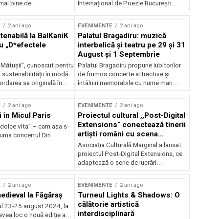
mai bine de...
Internațional de Poezie București...
E
2 ani ago
EVENIMENTE
2 ani ago
enabilă la BalKaniK
Palatul Bragadiru: muzică
cu „D*efectele
interbelică şi teatru pe 29 şi 31
August şi 1 Septembrie
 Mătușii”, cunoscut pentru
Palatul Bragadiru propune iubitorilor
sustenabilității în modă
de frumos concerte attractive şi
ordarea sa originală în...
întâlniri memorabile cu nume mari...
E
2 ani ago
EVENIMENTE
2 ani ago
i în Micul Paris
Proiectul cultural ,,Post-Digital
Extensions” conectează tinerii
dolce vita” – cam așa s-
artiști români cu scena
zuma concertul Din
internațională
Asociația Culturală Marginal a lansat
proiectul Post-Digital Extensions, ce
adaptează o serie de lucrări...
E
2 ani ago
EVENIMENTE
2 ani ago
medieval la Făgăraș
Turneul Lights & Shadows: O
călătorie artistică
l 23-25 august 2024, la
interdisciplinară
vea loc o nouă ediție a...