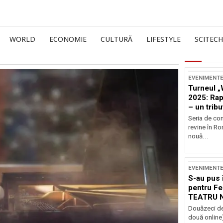
WORLD
ECONOMIE
CULTURĂ
LIFESTYLE
SCITECH
EVENIMENT
Turneul „
2025: Ra
– un tribu
și Occide
Seria de co
revine în R
nouă...
EVENIMENT
S-au pus 
pentru Fe
TEATRU 
Douăzeci de
două online