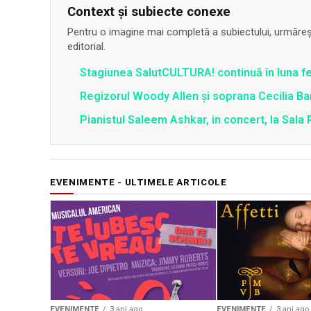
Context și subiecte conexe
Pentru o imagine mai completă a subiectului, urmărește
editorial.
Stagiunea SalutCULTURA! continuă în luna fe
Regizorul Woody Allen şi soprana Cecilia Bartol
Pianistul Saleem Ashkar, in concert, la Sala 
EVENIMENTE - ULTIMELE ARTICOLE
EVENIMENTE
3 ani ago
EVENIMENTE
3 ani ago