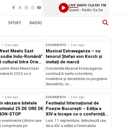
LIVE RADIO CLASIC FM
Queen - Radio Ga Ga
SPORT
RADIO
E
2 ani ago
EVENIMENTE
2 ani ago
West Meets East
Musical Extravaganza – cu
psodie Indo-Română”
tenorul Ștefan von Korch și
t cultural între Orient
invitați de marcă
nt
ncerte West Meets East
Concertele Musical Extravaganza
omânia în 2025 cu o
continuă în lunile octombrie,
noiembrie şi decembrie cu programe
deosebite, cu...
E
2 ani ago
EVENIMENTE
2 ani ago
în vânzare biletele
Festivalul Internațional de
stivalul 25 DE ORE DE
Poezie București – Ediția a
NON-STOP
XIV-a începe cu o conferință
despre limba română
 evenimente (dintre care
Luni, 11 septembrie, debutează cea
susținută de Marco Lucchesi
) comprimate pe
de-a XIV-a ediție a Festivalului