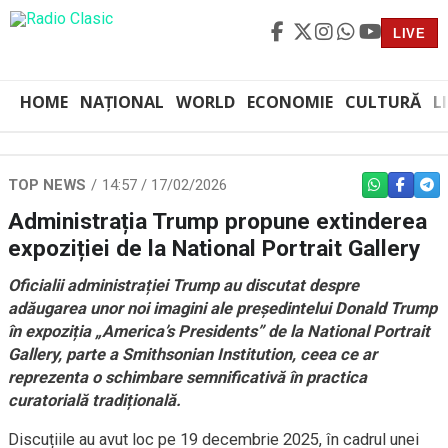
LIVE
HOME
NAȚIONAL
WORLD
ECONOMIE
CULTURĂ
L
TOP NEWS
14:57 / 17/02/2026
WHATSAPP
FACEBO
TEL
Administrația Trump propune extinderea
expoziției de la National Portrait Gallery
Oficialii administrației Trump au discutat despre
adăugarea unor noi imagini ale președintelui Donald Trump
în expoziția „America’s Presidents” de la National Portrait
Gallery, parte a Smithsonian Institution, ceea ce ar
reprezenta o schimbare semnificativă în practica
curatorială tradițională.
Discuțiile au avut loc pe 19 decembrie 2025, în cadrul unei