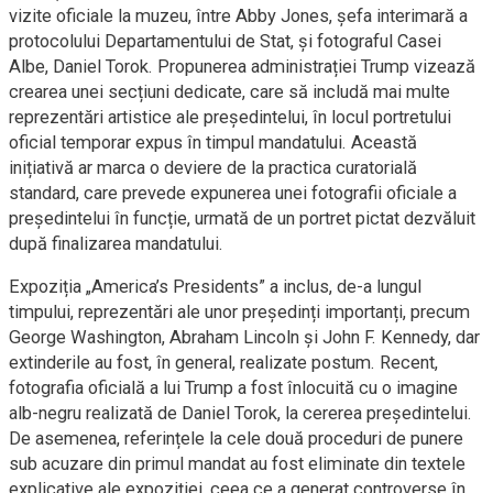
vizite oficiale la muzeu, între Abby Jones, șefa interimară a
protocolului Departamentului de Stat, și fotograful Casei
Albe, Daniel Torok. Propunerea administrației Trump vizează
crearea unei secțiuni dedicate, care să includă mai multe
reprezentări artistice ale președintelui, în locul portretului
oficial temporar expus în timpul mandatului. Această
inițiativă ar marca o deviere de la practica curatorială
standard, care prevede expunerea unei fotografii oficiale a
președintelui în funcție, urmată de un portret pictat dezvăluit
după finalizarea mandatului.
Expoziția „America’s Presidents” a inclus, de-a lungul
timpului, reprezentări ale unor președinți importanți, precum
George Washington, Abraham Lincoln și John F. Kennedy, dar
extinderile au fost, în general, realizate postum. Recent,
fotografia oficială a lui Trump a fost înlocuită cu o imagine
alb-negru realizată de Daniel Torok, la cererea președintelui.
De asemenea, referințele la cele două proceduri de punere
sub acuzare din primul mandat au fost eliminate din textele
explicative ale expoziției, ceea ce a generat controverse în