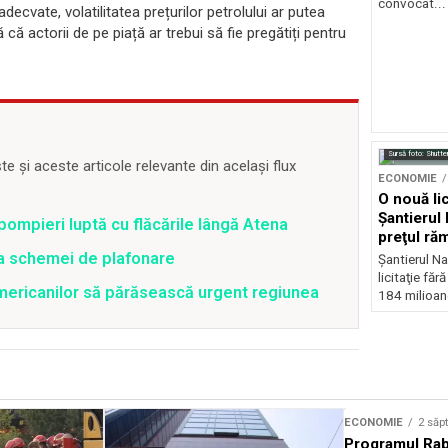
convocat...
cvate, volatilitatea prețurilor petrolului ar putea
ă actorii de pe piață ar trebui să fie pregătiți pentru
Sursă foto: Shutte
 și aceste articole relevante din același flux
ECONOMIE
O nouă lic
Şantierul 
pompieri luptă cu flăcările lângă Atena
preţul ră
euro
ea schemei de plafonare
Şantierul Na
licitaţie făr
mericanilor să părăsească urgent regiunea
184 milioane
ECONOMIE
2 săp
Programul Rab