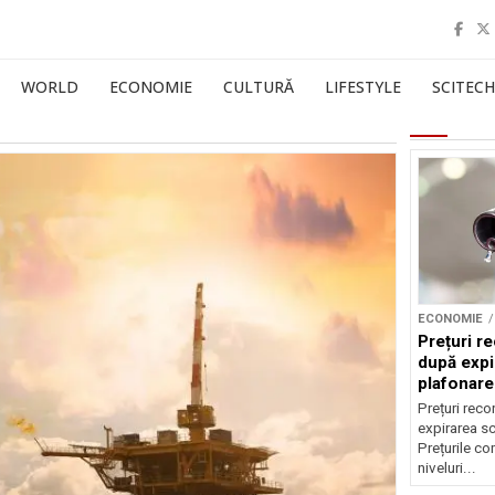
WORLD
ECONOMIE
CULTURĂ
LIFESTYLE
SCITECH
ECONOMIE
Prețuri re
după expi
plafonare
Prețuri reco
expirarea s
Prețurile co
niveluri...