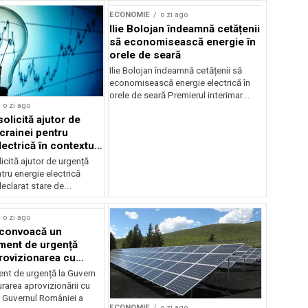
ECONOMIE
o zi ago
Ilie Bolojan îndeamnă cetățenii
să economisească energie în
orele de seară
Ilie Bolojan îndeamnă cetățenii să
economisească energie electrică în
orele de seară Premierul interimar...
o zi ago
olicită ajutor de
crainei pentru
ectrică în contextul
ergetice
cită ajutor de urgență
tru energie electrică
clarat stare de...
o zi ago
 convoacă un
ent de urgență
rovizionarea cu
il
t de urgență la Guvern
rarea aprovizionării cu
 Guvernul României a
ECONOMIE
o zi ago