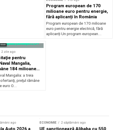
Program european de 170
milioane euro pentru energie,
fără aplicanți în România
Program european de 170 milioane
euro pentru energie electrică, fără
aplicanți Un program european...
rstock
2 zile ago
itaţie pentru
Naval Mangalia,
mâne 184 milioane
val Mangalia: a treia
ă ofertanţi, preţul rămâne
 euro O...
Sursă foto: Shutte
tămâni ago
ECONOMIE
2 săptămâni ago
ECONOMIE
la Auto 2026 a
UE sancționează Alibaba cu 550
Prețul ben