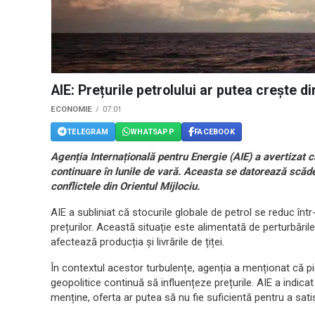
AIE: Prețurile petrolului ar putea crește d
ECONOMIE
07:01
TELEGRAM
WHATSAPP
FACEBOOK
Agenția Internațională pentru Energie (AIE) a avertizat c
continuare în lunile de vară. Aceasta se datorează scăder
conflictele din Orientul Mijlociu.
AIE a subliniat că stocurile globale de petrol se reduc înt
prețurilor. Această situație este alimentată de perturbările
afectează producția și livrările de țiței.
În contextul acestor turbulențe, agenția a menționat că pieț
geopolitice continuă să influențeze prețurile. AIE a indic
menține, oferta ar putea să nu fie suficientă pentru a sat