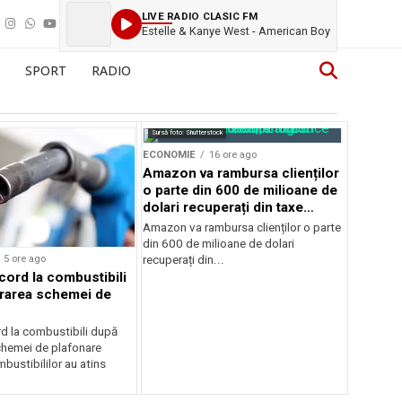
LIVE RADIO CLASIC FM
Estelle & Kanye West - American Boy
SPORT
RADIO
Sursă foto: Shutterstock
ECONOMIE
16 ore ago
Amazon va rambursa clienților
o parte din 600 de milioane de
dolari recuperați din taxe
vamale
Amazon va rambursa clienților o parte
din 600 de milioane de dolari
5 ore ago
recuperați din...
cord la combustibili
rarea schemei de
rd la combustibili după
chemei de plafonare
mbustibililor au atins