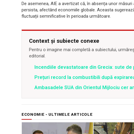
De asemenea, AIE a avertizat că, în absența unor măsuri ade
persista, afectând economiile globale. Aceasta sugerează c
fluctuații semnificative în perioada următoare.
Context și subiecte conexe
Pentru o imagine mai completă a subiectului, urmărește
editorial.
Incendiile devastatoare din Grecia: sute de 
Prețuri record la combustibili după expirar
Ambasadele SUA din Orientul Mijlociu cer a
ECONOMIE - ULTIMELE ARTICOLE