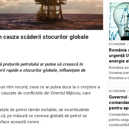
in cauza scăderii stocurilor globale
ECONOMIE
România s
urgență U
energie el
ă prețurile petrolului ar putea să crească în
crizei en
România soli
ii rapide a stocurilor globale, influențate de
Ucrainei pen
România a de
r-un ritm record, ceea ce ar putea duce la o creștere a
ECONOMIE
 cauzate de conflictele din Orientul Mijlociu, care
Guvernul
comandam
pentru ap
ele de petrol rămân instabile, iar incertitudinile
combustib
Comandamen
at că, pe măsură ce cererea globală de petrol se
pentru asigu
isface această cerere.
combustibil