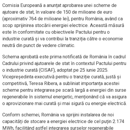
Comisia Europeană a anunțat aprobarea unei scheme de
ajutoare de stat, în valoare de 150 de milioane de euro
(aproximativ 764 de milioane lei), pentru România, având ca
scop sprijinirea stocării energiei electrice. Această măsură
este în conformitate cu obiectivele Pactului pentru o
industrie curată și va contribui la tranziția către o economie
neutră din punct de vedere climatic.
Schema aprobată este prima notificată de România în cadrul
Cadrului privind ajutoarele de stat în contextul Pactului pentru
o industrie curată (CISAF), adoptat pe 25 iunie 2025.
Vicepreședinta executivă pentru o tranziție curată, justă și
competitivă, Teresa Ribera, a subliniat importanța acestei
scheme pentru integrarea pe scară largă a energiei din surse
regenerabile în sistemul energetic, menționând că va asigura
o aprovizionare mai curată și mai sigură cu energie electrică.
Conform schemei, România va sprijini instalarea de noi
capacități de stocare a energiei electrice de cel puțin 2.174
MWh, facilitând astfel integrarea surselor regenerabile