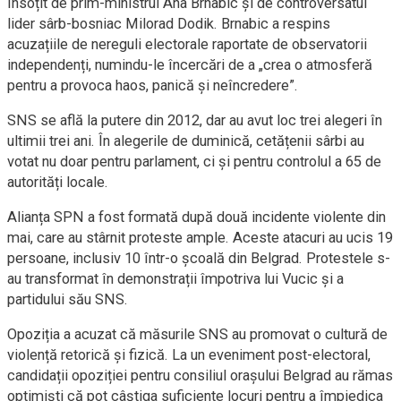
însoțit de prim-ministrul Ana Brnabic și de controversatul
lider sârb-bosniac Milorad Dodik. Brnabic a respins
acuzațiile de nereguli electorale raportate de observatorii
independenți, numindu-le încercări de a „crea o atmosferă
pentru a provoca haos, panică și neîncredere”.
SNS se află la putere din 2012, dar au avut loc trei alegeri în
ultimii trei ani. În alegerile de duminică, cetățenii sârbi au
votat nu doar pentru parlament, ci și pentru controlul a 65 de
autorități locale.
Alianța SPN a fost formată după două incidente violente din
mai, care au stârnit proteste ample. Aceste atacuri au ucis 19
persoane, inclusiv 10 într-o școală din Belgrad. Protestele s-
au transformat în demonstrații împotriva lui Vucic și a
partidului său SNS.
Opoziția a acuzat că măsurile SNS au promovat o cultură de
violență retorică și fizică. La un eveniment post-electoral,
candidații opoziției pentru consiliul orașului Belgrad au rămas
optimiști că pot câștiga suficiente locuri pentru a împiedica