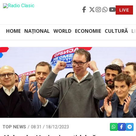
LIVE
HOME
NAȚIONAL
WORLD
ECONOMIE
CULTURĂ
L
TOP NEWS
08:31 / 18/12/2023
WHATSAPP
FACEBO
TEL