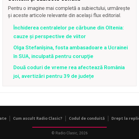
Pentru o imagine mai completă a subiectului, urmărește
și aceste articole relevante din același flux editorial.
Închiderea centralelor pe cărbune din Oltenia:
cauze și perspective de viitor
Olga Stefanîşina, fosta ambasadoare a Ucrainei
în SUA, inculpată pentru corupţie
Două coduri de vreme rea afectează România
joi, avertizări pentru 39 de județe
tate
Cum ascult Radio Clasic?
Codul de conduită
Drept la repli
© Radio Clasic, 2026