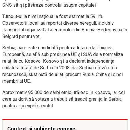
SNS să-și păstreze controlul asupra capitalei.
Turnout-ul la nivel național a fost estimat la 59.1%.
Observatorii locali au raportat diverse nereguli, inclusiv
transportul organizat al alegătorilor din Bosnia-Herțegovina în
Belgrad pentru vot.
Serbia, care este candidată pentru aderarea la Uniunea
Europeană, se află sub presiunea UE și SUA de a normaliza
relațiile cu Kosovo. Kosovo și-a declarat independența
unilaterală față de Serbia în 2008, dar Serbia refuză să o
recunoască, susținută de aliați precum Rusia, China și cinci
membri ai UE.
Aproximativ 95.000 de sârbi etnici trăiesc în Kosovo, iar cei
care au dorit să voteze a trebuit să treacă granița în Serbia
pentru a-și exprima votul.
Context și subiecte conexe