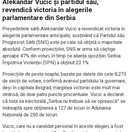
Alekandar Vucic și partidul său,
revendică victoria în alegerile
parlamentare din Serbia
Președintele sârb Aleksandar Vucic a revendicat victoria în
alegerile parlamentare anticipate, susținând că Partidul său
Progresist Sârb (SNS) este pe cale să obțină o majoritate
absolută. Conform proiecțiilor, SNS ar urma să câștige
aproape 47% din voturi, în timp ce alianța opoziției Serbia
Împotriva Violenței (SPN) a obținut 23.1%.
Proiecțiile de peste noapte, bazate pe datele din cele 8,273
de secții de votare, confirmă avansul partidului la guvernare,
deși în capitala Belgrad, marginea victoriei este mult mai
strânsă, de doar patru puncte procentuale. Vucic a declarat
că lista sa electorală „Serbia nu trebuie să se oprească” se
îndreaptă spre obținerea a 127 de locuri în Adunarea
Națională de 250 de locuri.
Vucic, care nu a candidat personal în aceste alegeri, a fost