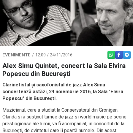
EVENIMENTE
12:09 / 24/11/2016
WHATSAPP
FACEBO
TEL
Alex Simu Quintet, concert la Sala Elvira
Popescu din Bucureşti
Clarinetistul şi saxofonistul de jazz Alex Simu
concertează astăzi, 24 noiembrie 2016, la Sala "Elvira
Popescu" din Bucureşti.
Muzicianul, care a studiat la Conservatorul din Gronigen,
Olanda şi a susţinut turnee de jazz şi world music pe scene
prestiogioase ale lumii, va fi acompaniat, în concertul de la
Bucureşti, de cvintetul care îi poartă numele. Din acest