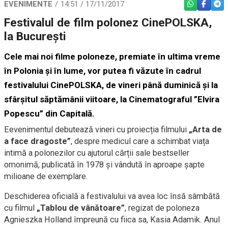
EVENIMENTE
14:51 / 17/11/2017
WHATSAPP
FACEBO
TEL
Festivalul de film polonez CinePOLSKA,
la București
Cele mai noi filme poloneze, premiate în ultima vreme
în Polonia și în lume, vor putea fi văzute în cadrul
festivalului CinePOLSKA, de vineri până duminică și la
sfârșitul săptămânii viitoare, la Cinematograful ”Elvira
Popescu” din Capitală.
Eevenimentul debutează vineri cu proiecția filmului
„Arta de
a face dragoste”
, despre medicul care a schimbat viața
intimă a polonezilor cu ajutorul cărții sale bestseller
omonimă, publicată în 1978 și vândută în aproape șapte
milioane de exemplare.
Deschiderea oficială a festivalului va avea loc însă sâmbătă
cu filmul
„Tablou de vânătoare”
, regizat de poloneza
Agnieszka Holland împreună cu fiica sa, Kasia Adamik. Anul