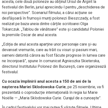
acesta, cele două poloneze au obținut Ursul de Argint la
festivalul din Berlin, juriul apreciindu-l pentru „deschiderea de
noi perspective”. Scenariul filmului, a cărui acțiune se
desfășoară în frumoșii munți polonezi Bieszczady, a fost
realizat pe baza uneia dintre cărțile scriitoarei Olga
Tokarczuk. „Tablou de vânătoare” este și candidatul Poloniei
la premiile Oscar de anul acesta.
„Ediția de anul acesta aparține unor personaje care și-au
devansat vremurile, care au trăit cu visuri și pasiuni mari,
oameni datorită cărora au fost făcute progrese în lumea care
ne înconjoară”, spune în comunicat Agnieszka Skieterska,
directorul Institutului Polonez din București, care organizează
festivalul.
Cu ocazia împlinirii anul acesta a 150 de ani de la
nașterea Mariei Sklodowska-Curie
, pe 25 noiembrie, va fi
prezentată o coproducție internațională în regia lui Marie
Noëlle — „Maria Sklodowska-Curie. Curajul de a cunoaște”.
În cadrul festivalului vor mai putea fi văzute filmele „Ultima