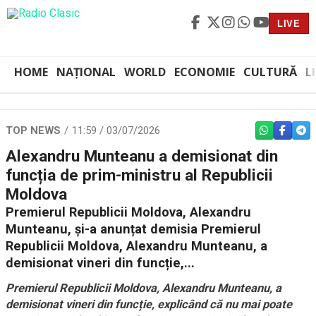
LIVE
HOME
NAȚIONAL
WORLD
ECONOMIE
CULTURĂ
L
TOP NEWS
11:59 / 03/07/2026
WHATSAPP
FACEBO
TEL
Alexandru Munteanu a demisionat din
funcția de prim-ministru al Republicii
Moldova
Premierul Republicii Moldova, Alexandru
Munteanu, și-a anunțat demisia Premierul
Republicii Moldova, Alexandru Munteanu, a
demisionat vineri din funcție,...
Premierul Republicii Moldova, Alexandru Munteanu, a
demisionat vineri din funcție, explicând că nu mai poate