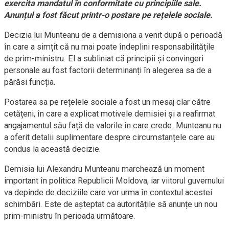
exercita mandatul în conformitate cu principiile sale.
Anunțul a fost făcut printr-o postare pe rețelele sociale.
Decizia lui Munteanu de a demisiona a venit după o perioadă
în care a simțit că nu mai poate îndeplini responsabilitățile
de prim-ministru. El a subliniat că principii și convingeri
personale au fost factorii determinanți în alegerea sa de a
părăsi funcția.
Postarea sa pe rețelele sociale a fost un mesaj clar către
cetățeni, în care a explicat motivele demisiei și a reafirmat
angajamentul său față de valorile în care crede. Munteanu nu
a oferit detalii suplimentare despre circumstanțele care au
condus la această decizie.
Demisia lui Alexandru Munteanu marchează un moment
important în politica Republicii Moldova, iar viitorul guvernului
va depinde de deciziile care vor urma în contextul acestei
schimbări. Este de așteptat ca autoritățile să anunțe un nou
prim-ministru în perioada următoare.