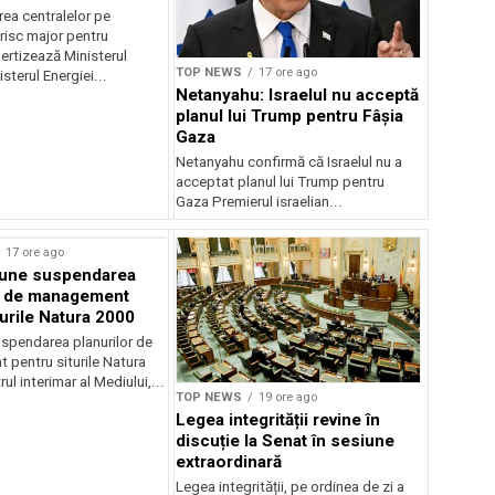
r pentru România
ea centralelor pe
risc major pentru
ertizează Ministerul
TOP NEWS
17 ore ago
sterul Energiei...
Netanyahu: Israelul nu acceptă
planul lui Trump pentru Fâșia
Gaza
Netanyahu confirmă că Israelul nu a
acceptat planul lui Trump pentru
Gaza Premierul israelian...
17 ore ago
une suspendarea
r de management
turile Natura 2000
spendarea planurilor de
pentru siturile Natura
ul interimar al Mediului,...
TOP NEWS
19 ore ago
Legea integrității revine în
discuție la Senat în sesiune
extraordinară
Legea integrității, pe ordinea de zi a