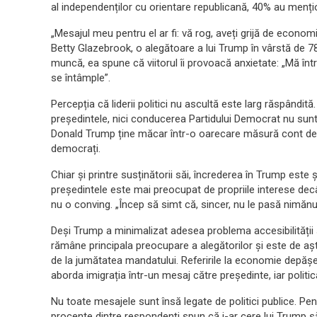
al independenților cu orientare republicană, 40% au mențion
„Mesajul meu pentru el ar fi: vă rog, aveți grijă de econo
Betty Glazebrook, o alegătoare a lui Trump în vârstă de 
muncă, ea spune că viitorul îi provoacă anxietate: „Mă înt
se întâmple”.
Percepția că liderii politici nu ascultă este larg răspândi
președintele, nici conducerea Partidului Democrat nu sunt 
Donald Trump ține măcar într-o oarecare măsură cont de op
democrați.
Chiar și printre susținătorii săi, încrederea în Trump es
președintele este mai preocupat de propriile interese decâ
nu o conving. „Încep să simt că, sincer, nu le pasă nimănu
Deși Trump a minimalizat adesea problema accesibilității ș
rămâne principala preocupare a alegătorilor și este de aș
de la jumătatea mandatului. Referirile la economie depășe
aborda imigrația într-un mesaj către președinte, iar politi
Nu toate mesajele sunt însă legate de politici publice. Pe
procente dintre respondenți spun că i-ar cere lui Trump 