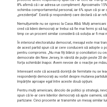
8% afirmă că i-ar adresa un compliment. Aproximativ 15%
schimba comportamentul personal, iar 6% spun că și-ar d
„prezidențial”. Există și respondenți care declară că ar re
Nemulțumirile nu se opresc la Casa Albă. Mulți americani
cred că liderii democrați ar trebui să fie mai fermi și să lu
timp ce un procent similar consideră că soluția ar fi mai
În interiorul electoratului democrat, mesajul este mai tra
de acest partid spun că ar cere conducerii să adopte o p
pentru compromis. „Nu mai fiți blânzi și conciliatori cu ce
democrate din New Jersey, în vârstă de puțin peste 20 de 
forța schimbări înapoi. Avem nevoie de o reacție pe măsur
Interesant este că această dorință de fermitate nu se leagă
respondenții democrați au vorbit despre mutarea partidului
împărțite aproape egal între aceste două opțiuni.
Pentru mulți americani, dincolo de politici și strategii, ne
spun că le-ar cere liderilor democrați să ajute oamenii, să
partizane. Cinci procente ar transmite un mesaj similar lu