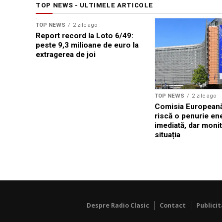
TOP NEWS - ULTIMELE ARTICOLE
TOP NEWS
2 zile ago
Report record la Loto 6/49:
peste 9,3 milioane de euro la
extragerea de joi
TOP NEWS
2 zile ago
Comisia Europeană
riscă o penurie en
imediată, dar moni
situația
Despre Radio Clasic
Contact
Publici