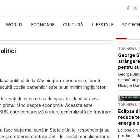
WORLD
ECONOMIE
CULTURĂ
LIFESTYLE
SCITECH
TOP NEWS
olitici
George S
strângere
pentru su
Nicușor 
George Simi
semnături p
clasa politică de la Washington: economia și costul
Nicușor Dan
 ascultă vocile oamenilor este la un minim îngrijorător.
Sursă foto: Shutte
 interesați de ceea ce au de spus. Iar dacă ar avea
 în primul rând despre economie. Aceasta este
TOP NEWS
Eclipsa d
SRS, care conturează o stare generalizată de frustrare
reduce te
energie s
a face viața mai bună în Statele Unite, respondenții au
Eclipsa din
producția de
și creșterea costului vieții. În rândul republicanilor și