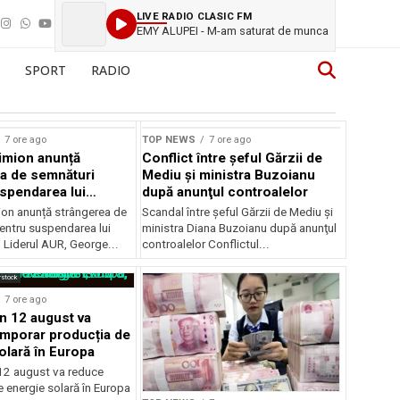
LIVE RADIO CLASIC FM
EMY ALUPEI - M-am saturat de munca
SPORT
RADIO
7 ore ago
TOP NEWS
7 ore ago
imion anunță
Conflict între şeful Gărzii de
a de semnături
Mediu şi ministra Buzoianu
spendarea lui
după anunţul controalelor
Dan
on anunță strângerea de
Scandal între şeful Gărzii de Mediu şi
entru suspendarea lui
ministra Diana Buzoianu după anunţul
 Liderul AUR, George...
controalelor Conflictul...
rstock
7 ore ago
in 12 august va
mporar producția de
olară în Europa
 12 august va reduce
 energie solară în Europa