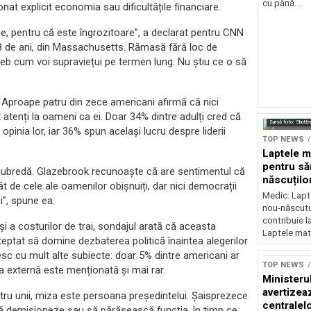
cu până...
at explicit economia sau dificultățile financiare.
mie, pentru că este îngrozitoare”, a declarat pentru CNN
78 de ani, din Massachusetts. Rămasă fără loc de
reb cum voi supraviețui pe termen lung. Nu știu ce o să
tă. Aproape patru din zece americani afirmă că nici
atenți la oameni ca ei. Doar 34% dintre adulți cred că
Sursă foto: Shutte
inia lor, iar 36% spun același lucru despre liderii
TOP NEWS
Laptele m
pentru să
te șubredă. Glazebrook recunoaște că are sentimentul că
născuților
t de cele ale oamenilor obișnuiți, dar nici democrații
neurolog
Medic: Lapt
i”, spune ea.
nou-născutul
contribuie l
i a costurilor de trai, sondajul arată că aceasta
Laptele mat
teptat să domine dezbaterea politică înaintea alegerilor
sc cu mult alte subiecte: doar 5% dintre americani ar
TOP NEWS
ca externă este menționată și mai rar.
Ministeru
avertizea
ntru unii, miza este persoana președintelui. Șaisprezece
centralel
să demisioneze sau să părăsească funcția, în timp ce