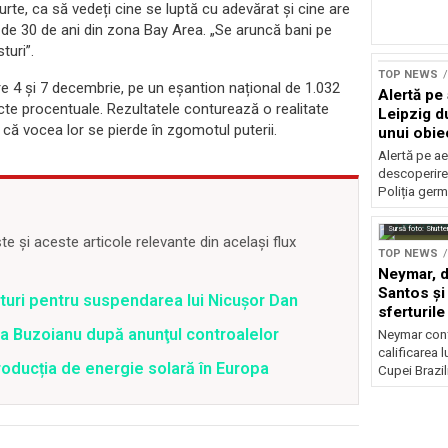
a curte, ca să vedeți cine se luptă cu adevărat și cine are
de 30 de ani din zona Bay Area. „Se aruncă bani pe
turi”.
TOP NEWS
re 4 și 7 decembrie, pe un eșantion național de 1.032
Alertă pe
cte procentuale. Rezultatele conturează o realitate
Leipzig d
 că vocea lor se pierde în zgomotul puterii.
unui obie
pistă
Alertă pe ae
descoperire
Poliția ger
Sursă foto: Shutte
 și aceste articole relevante din același flux
TOP NEWS
Neymar, de
Santos și 
uri pentru suspendarea lui Nicușor Dan
sferturile
tra Buzoianu după anunţul controalelor
Neymar contr
calificarea l
oducția de energie solară în Europa
Cupei Brazil