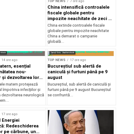
TOP NEWS
7 ore ago
China intensifică controalele
fiscale globale pentru
impozite neachitate de zeci de
ani
China extinde controalele fiscale
globale pentru impozite neachitate
China a demarat o campanie
globală...
rstock
Sursă foto: Shutterstock
14 ore ago
TOP NEWS
17 ore ago
atern, esențial
Bucureștiul sub alertă de
nătatea nou-
caniculă și furtuni până pe 9
 și dezvoltarea lor
august
ică
ele matern protejează
Bucureștiul, sub alertă de caniculă și
 împotriva infecţiilor şi
furtuni până pe 9 august Bucureștiul
a dezvoltarea neurologică
se confruntă...
ern...
17 ore ago
l Energiei
ză: Redeschiderea
or pe cărbune, un