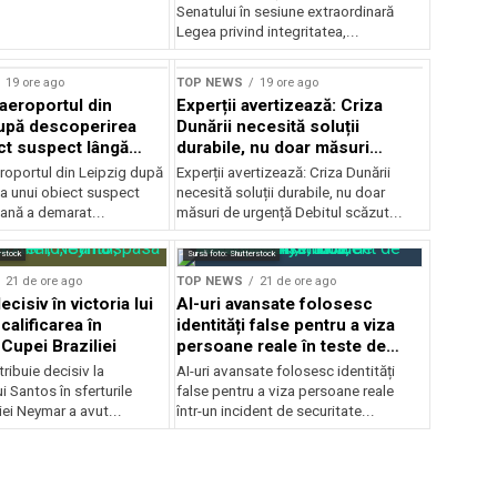
Senatului în sesiune extraordinară
Legea privind integritatea,...
19 ore ago
TOP NEWS
19 ore ago
 aeroportul din
Experții avertizează: Criza
upă descoperirea
Dunării necesită soluții
ct suspect lângă
durabile, nu doar măsuri
temporare
roportul din Leipzig după
Experții avertizează: Criza Dunării
a unui obiect suspect
necesită soluții durabile, nu doar
mană a demarat...
măsuri de urgență Debitul scăzut...
rstock
Sursă foto: Shutterstock
21 de ore ago
TOP NEWS
21 de ore ago
cisiv în victoria lui
AI-uri avansate folosesc
calificarea în
identități false pentru a viza
 Cupei Braziliei
persoane reale în teste de
securitate
ibuie decisiv la
AI-uri avansate folosesc identități
ui Santos în sferturile
false pentru a viza persoane reale
iei Neymar a avut...
într-un incident de securitate...