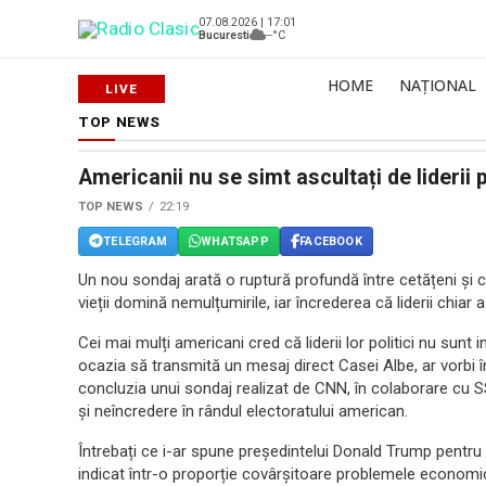
07.08.2026 | 17:01
Bucuresti
--°C
HOME
NAȚIONAL
TOP NEWS
Americanii nu se simt ascultați de liderii p
TOP NEWS
22:19
TELEGRAM
WHATSAPP
FACEBOOK
Un nou sondaj arată o ruptură profundă între cetățeni și 
vieții domină nemulțumirile, iar încrederea că liderii chiar
Cei mai mulți americani cred că liderii lor politici nu sunt
ocazia să transmită un mesaj direct Casei Albe, ar vorbi
concluzia unui sondaj realizat de CNN, în colaborare cu S
și neîncredere în rândul electoratului american.
Întrebați ce i-ar spune președintelui Donald Trump pentru 
indicat într-o proporție covârșitoare problemele economice 