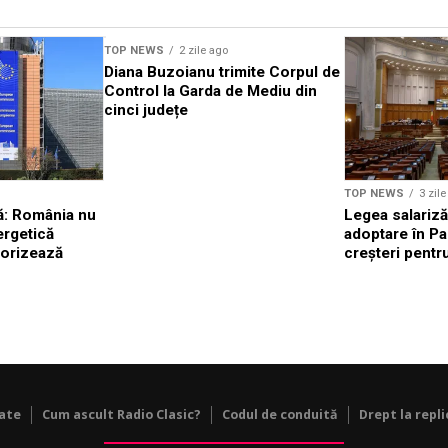
TOP NEWS
2 zile ago
Diana Buzoianu trimite Corpul de
Control la Garda de Mediu din
cinci județe
TOP NEWS
3 zil
: România nu
Legea salariză
ergetică
adoptare în Pa
torizează
creșteri pentru
tate
Cum ascult Radio Clasic?
Codul de conduită
Drept la repli