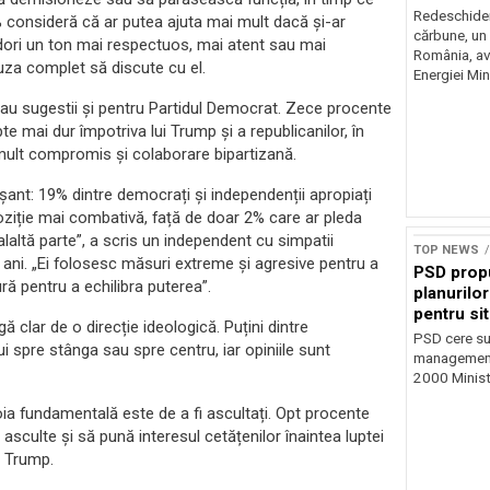
risc majo
Redeschider
 consideră că ar putea ajuta mai mult dacă și-ar
cărbune, un 
ori un ton mai respectuos, mai atent sau mai
România, av
fuza complet să discute cu el.
Energiei Mini
 au sugestii și pentru Partidul Democrat. Zece procente
pte mai dur împotriva lui Trump și a republicanilor, în
 mult compromis și colaborare bipartizană.
nșant: 19% dintre democrați și independenții apropiați
oziție mai combativă, față de doar 2% care ar pleda
alaltă parte”, a scris un independent cu simpatii
TOP NEWS
ani. „Ei folosesc măsuri extreme și agresive pentru a
PSD prop
ă pentru a echilibra puterea”.
planurilo
pentru si
 clar de o direcție ideologică. Puțini dintre
PSD cere su
 spre stânga sau spre centru, iar opiniile sunt
management 
2000 Ministr
voia fundamentală este de a fi ascultați. Opt procente
 asculte și să pună interesul cetățenilor înaintea luptei
i Trump.