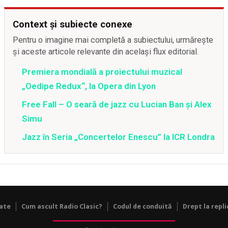
Context și subiecte conexe
Pentru o imagine mai completă a subiectului, urmărește
și aceste articole relevante din același flux editorial.
Premiera mondială a proiectului muzical
„Oedipe Redux“, la Opera din Lyon
Free Fall – O seară de jazz cu Lucian Ban şi Alex
Simu
Jazz în Seria „Concertelor Enescu” la ICR Londra
tate
Cum ascult Radio Clasic?
Codul de conduită
Drept la repli