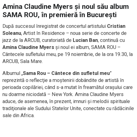
Amina Claudine Myers și noul său album
SAMA ROU, în premieră în București
După succesul înregistrat de concertul artistului
Cristian
Soleanu
, Artist In Residence – noua serie de concerte de
jazz de la ARCUB, curatoriată de
Lucian Ban
, continuă cu
Amina Claudine Myers
şi noul ei album, SAMA ROU –
Cântecele sufletului meu, pe 19 noiembrie, de la ora 19.30, la
ARCUB, Sala Mare.
Albumul „
Sama Rou – Cântece din sufletul meu
”
reprezintă o reflecţie a moştenirii dobândite de artistă în
perioada copilăriei, când s-a mutat în freamătul oraşului care
nu doarme niciodată – New York. Amina Claudine Myers
aduce, de asemenea, în prezent, imnuri şi melodii spirituale
tradiţionale ale Sudului Statelor Unite, conectate cu rădăcinile
sale din Africa.