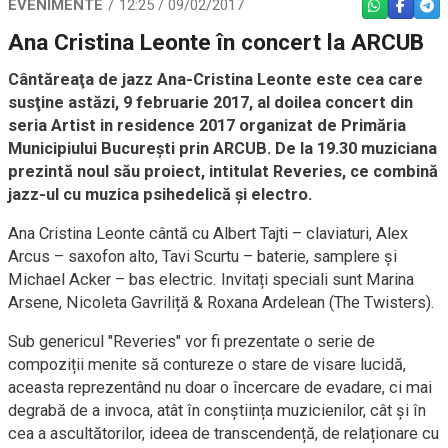
EVENIMENTE
12:25 / 09/02/2017
WHATSAPP
FACEBO
TEL
Ana Cristina Leonte în concert la ARCUB
Cântăreaţa de jazz Ana-Cristina Leonte este cea care
susţine astăzi, 9 februarie 2017, al doilea concert din
seria Artist in residence 2017 organizat de Primăria
Municipiului Bucureşti prin ARCUB. De la 19.30 muziciana
prezintă noul său proiect, intitulat Reveries, ce combină
jazz-ul cu muzica psihedelică și electro.
Ana Cristina Leonte cântă cu Albert Tajti – claviaturi, Alex
Arcus – saxofon alto, Tavi Scurtu – baterie, samplere şi
Michael Acker – bas electric. Invitați speciali sunt Marina
Arsene, Nicoleta Gavriliță & Roxana Ardelean (The Twisters).
Sub genericul "Reveries" vor fi prezentate o serie de
compoziții menite să contureze o stare de visare lucidă,
aceasta reprezentând nu doar o încercare de evadare, ci mai
degrabă de a invoca, atât în conștiința muzicienilor, cât și în
cea a ascultătorilor, ideea de transcendență, de relaționare cu