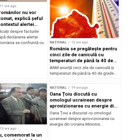
11 ore ago
 românilor nu vor
tomat, explică șeful
ontextul alertei
e
icații despre facturile
pă declararea alertei
NAȚIONAL
15 ore ago
România se confruntă cu
România se pregătește pentru
cinci zile de caniculă cu
temperaturi de până la 40 de
grade
ANM anunță cinci zile de caniculă și
temperaturi de până la 40 de grade...
NAȚIONAL
19 ore ago
Oana Țoiu discută cu
omologul ucrainean despre
aprovizionarea cu energie din
Ucraina
Oana Țoiu a discutat cu omologul
ucrainean despre aprovizionarea cu
energie din Ucraina Ministra...
15 ore ago
cu, comemorat la un