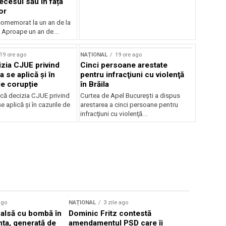
ecesul său în fața
or
 comemorat la un an de la
 Aproape un an de...
19 ore ago
NAȚIONAL
19 ore ago
zia CJUE privind
Cinci persoane arestate
a se aplică și în
pentru infracţiuni cu violenţă
de corupție
în Brăila
că decizia CJUE privind
Curtea de Apel Bucureşti a dispus
e aplică și în cazurile de
arestarea a cinci persoane pentru
infracţiuni cu violenţă...
Sursă foto: Shutte
ago
NAȚIONAL
3 zile ago
NAȚIONAL
falsă cu bombă în
Dominic Fritz contestă
Valul de c
ța, generată de
amendamentul PSD care îi
România, 