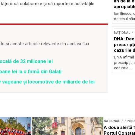
an de la d
etățenii să colaboreze și să raporteze activitățile
apropiațil
Ion Iliescu,
decesul său
NAȚIONAL
DNA: Deci
 și aceste articole relevante din același flux
prescripți
cazurile 
DNA afirmă 
cală de 32 milioane lei
prescripția s
corupție...
ane lei la o firmă din Galaţi
v vagoane și locomotive de miliarde de lei
Sursă foto: Shutterstock
NAȚIONAL
3 zile 
A doua alertă 
Portul Constan