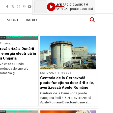
LIVE RADIO CLASIC FM
PATRICK - poate daca stai
SPORT
RADIO
rstock
11 ore ago
ravă criză a Dunării
 energia electrică în
i Ungaria
ă criză a Dunării
roducția de energie
NAȚIONAL
11 ore ago
 România și...
Centrala de la Cernavodă
poate funcționa doar 4-5 zile,
avertizează Apele Române
Centrala de la Cernavodă poate
funcționa încă 4-5 zile, avertizează
Apele Române Directorul general...
rstock