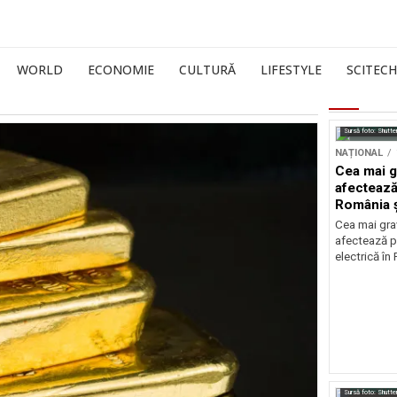
WORLD
ECONOMIE
CULTURĂ
LIFESTYLE
SCITECH
Sursă foto: Shutte
NAȚIONAL
Cea mai g
afectează
România ș
Cea mai grav
afectează p
electrică în
Sursă foto: Shutte