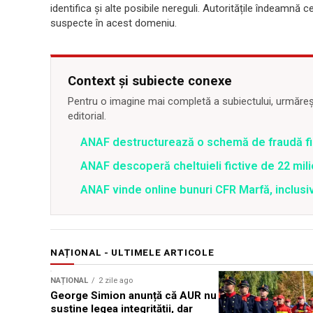
identifica și alte posibile nereguli. Autoritățile îndeamnă c
suspecte în acest domeniu.
Context și subiecte conexe
Pentru o imagine mai completă a subiectului, urmărește
editorial.
ANAF destructurează o schemă de fraudă fis
ANAF descoperă cheltuieli fictive de 22 milio
ANAF vinde online bunuri CFR Marfă, inclusi
NAȚIONAL - ULTIMELE ARTICOLE
NAȚIONAL
2 zile ago
George Simion anunță că AUR nu
susține legea integrității, dar