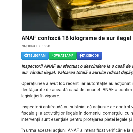
ANAF confiscă 18 kilograme de aur ilegal
NAȚIONAL
15:28
TELEGRAM
WHATSAPP
FACEBOOK
Inspectorii ANAF au efectuat o descindere la o casă de
aur vândut ilegal. Valoarea totală a aurului ridicat depăș
Operațiunea a avut loc recent, iar autoritățile au acționat î
desfășurate de această casă de amanet. ANAF a confirma
legislației în vigoare.
Inspectorii antifraudă au subliniat că acțiunile de contro
fiscale și a activităților ilegale în domeniul comerțului cu
intervenții sunt esențiale pentru protejarea pieței legale ș
În urma acestei acțiuni, ANAF a intensificat verificările l