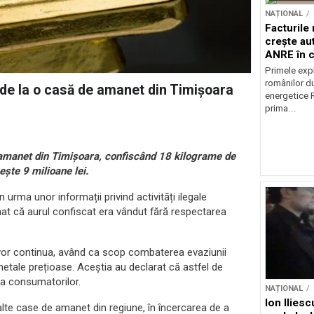
NAȚIONAL
Facturile
crește au
ANRE în c
energetic
Primele expl
românilor du
 de la o casă de amanet din Timișoara
energetice 
prima...
 amanet din Timișoara, confiscând 18 kilograme de
ește 9 milioane lei.
n urma unor informații privind activități ilegale
t că aurul confiscat era vândut fără respectarea
l vor continua, având ca scop combaterea evaziunii
 metale prețioase. Aceștia au declarat că astfel de
i a consumatorilor.
NAȚIONAL
Ion Ilies
a alte case de amanet din regiune, în încercarea de a