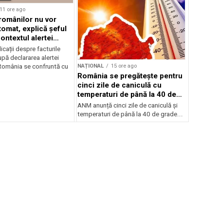
11 ore ago
 românilor nu vor
tomat, explică șeful
ontextul alertei
e
icații despre facturile
pă declararea alertei
NAȚIONAL
15 ore ago
România se confruntă cu
România se pregătește pentru
cinci zile de caniculă cu
temperaturi de până la 40 de
grade
ANM anunță cinci zile de caniculă și
temperaturi de până la 40 de grade...