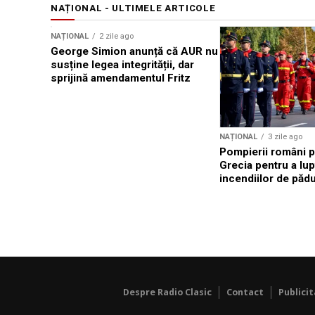
NAȚIONAL - ULTIMELE ARTICOLE
NAȚIONAL
2 zile ago
George Simion anunță că AUR nu
susține legea integrității, dar
sprijină amendamentul Fritz
NAȚIONAL
3 zile ago
Pompierii români p
Grecia pentru a lup
incendiilor de păd
Despre Radio Clasic
Contact
Publici