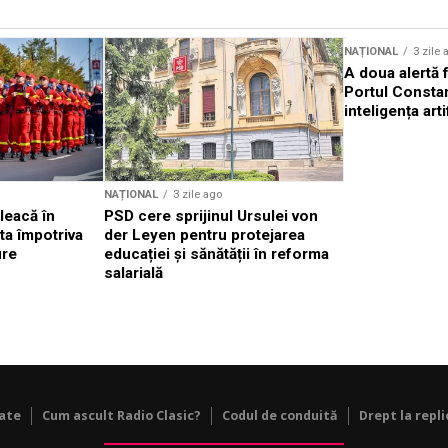
Sursă foto: Shutterstock
NAȚIONAL
3 zile 
A doua alertă 
Portul Constan
inteligența arti
NAȚIONAL
3 zile ago
leacă în
PSD cere sprijinul Ursulei von
ta împotriva
der Leyen pentru protejarea
ure
educației și sănătății în reforma
salarială
tate
Cum ascult Radio Clasic?
Codul de conduită
Drept la repli