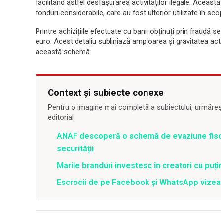
facilitând astfel desfășurarea activităților ilegale. Aceas
fonduri considerabile, care au fost ulterior utilizate în sc
Printre achizițiile efectuate cu banii obținuți prin fraudă
euro. Acest detaliu subliniază amploarea și gravitatea activ
această schemă.
Context și subiecte conexe
Pentru o imagine mai completă a subiectului, urmărește
editorial.
ANAF descoperă o schemă de evaziune fiscal
securității
Marile branduri investesc în creatori cu puți
Escrocii de pe Facebook și WhatsApp vizea