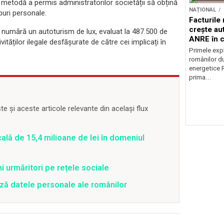
tă metodă a permis administratorilor societății să obțină
NAȚIONAL
opuri personale.
Facturile
crește au
 se numără un autoturism de lux, evaluat la 487.500 de
ANRE în c
ităților ilegale desfășurate de către cei implicați în
energetic
Primele expl
românilor du
energetice 
prima...
 și aceste articole relevante din același flux
ă de 15,4 milioane de lei în domeniul
ni urmăritori pe rețele sociale
ză datele personale ale românilor