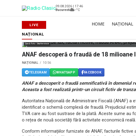
09.08.2026 | 17:46
Bucuresti
--°C
HOME
NAȚIONAL
NAȚIONAL
Sursă foto: Shutterstock
ANAF descoperă o fraudă de 18 milioane le
NAȚIONAL
10:56
TELEGRAM
WHATSAPP
FACEBOOK
ANAF a descoperit o fraudă semnificativă în domeniul rec
Aceasta a fost realizată printr-un circuit fictiv de tranz
Autoritatea Națională de Administrare Fiscală (ANAF) a ef
identificat o schemă complexă de fraudă. Prejudiciul estim
TVA care au fost sustrase de la plată. Aceste sume au fost
o rețea de nouă societăți fără activitate economică reală.
Conform informațiilor furnizate de ANAF, facturile fictive a