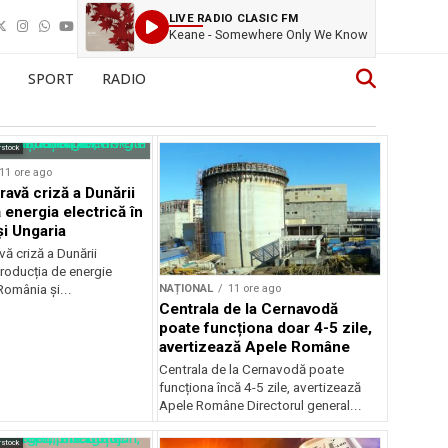
LIVE RADIO CLASIC FM
Keane - Somewhere Only We Know
SPORT
RADIO
rstock
11 ore ago
ravă criză a Dunării
 energia electrică în
i Ungaria
ă criză a Dunării
roducția de energie
NAȚIONAL
11 ore ago
 România și...
Centrala de la Cernavodă
poate funcționa doar 4-5 zile,
avertizează Apele Române
Centrala de la Cernavodă poate
funcționa încă 4-5 zile, avertizează
Apele Române Directorul general...
rstock