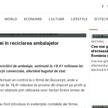
WORLD
ECONOMIE
CULTURĂ
LIFESTYLE
SCITECH
Sursă foto: Shutte
NAȚIONAL
i în reciclarea ambalajelor
Cea mai g
afectează
România ș
Cea mai grav
afectează p
iclării de ambalaje, estimată la 18,41 milioane lei.
electrică în
acții comerciale, afectând bugetul de stat.
ectuat un control la o firmă din București, unde a
at de 18,41 milioane lei provine din impozit pe profit și
 obținute prin utilizarea unor facturi fictive emise de
u fost introduse în evidențele contabile ale firmei,
Sursă foto: Shutte