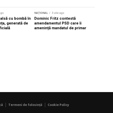
Sursă foto: Shutte
ago
NAȚIONAL
3 zile ago
NAȚIONAL
falsă cu bombă în
Dominic Fritz contestă
Valul de c
ța, generată de
amendamentul PSD care îi
România, 
ficială
amenință mandatul de primar
40°C în p
că
Termeni de folosință
Cookie Policy