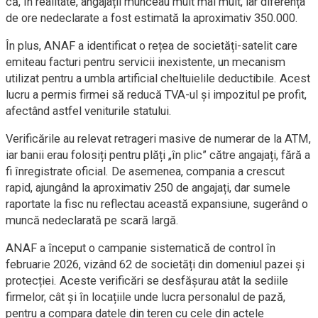
că, în realitate, angajații munceau mult mai mult, iar diferența
de ore nedeclarate a fost estimată la aproximativ 350.000.
În plus, ANAF a identificat o rețea de societăți-satelit care
emiteau facturi pentru servicii inexistente, un mecanism
utilizat pentru a umbla artificial cheltuielile deductibile. Acest
lucru a permis firmei să reducă TVA-ul și impozitul pe profit,
afectând astfel veniturile statului.
Verificările au relevat retrageri masive de numerar de la ATM,
iar banii erau folosiți pentru plăți „în plic” către angajați, fără a
fi înregistrate oficial. De asemenea, compania a crescut
rapid, ajungând la aproximativ 250 de angajați, dar sumele
raportate la fisc nu reflectau această expansiune, sugerând o
muncă nedeclarată pe scară largă.
ANAF a început o campanie sistematică de control în
februarie 2026, vizând 62 de societăți din domeniul pazei și
protecției. Aceste verificări se desfășurau atât la sediile
firmelor, cât și în locațiile unde lucra personalul de pază,
pentru a compara datele din teren cu cele din actele