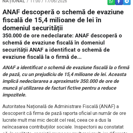
NAȚIONAL
11:00 / 17/06/2026
WHATSAPP
FACEBO
TEL
ANAF descoperă o schemă de evaziune
fiscală de 15,4 milioane de lei în
domeniul securității
350.000 de ore nedeclarate: ANAF descoperă o
schemă de evaziune fiscală în domeniul
securității ANAF a identificat o schemă de
evaziune fiscală la o firmă de...
ANAF a identificat o schemă de evaziune fiscală la o firmă
de pază, cu un prejudiciu de 15,4 milioane de lei. Aceasta
implică nedeclararea a aproximativ 350.000 de ore de
muncă și utilizarea de facturi fictive pentru a reduce
impozitele.
Autoritatea Națională de Administrare Fiscală (ANAF) a
descoperit că firma de pază raporta oficial un număr de ore
lucrate mult mai mic decât cel real, ceea ce a dus la
neîncasarea contribuțiilor sociale. Inspectorii au constatat