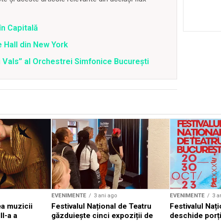
în Capitală
 Hall din New York
 Vals” al Orchestrei Simfonice București
EVENIMENTE
3 ani ago
EVENIMENTE
3 a
a muzicii
Festivalul Național de Teatru
Festivalul Nați
II-a a
găzduiește cinci expoziții de
deschide porți