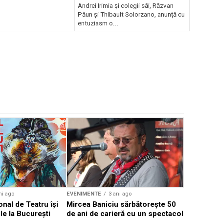
Andrei Irimia și colegii săi, Răzvan
Păun și Thibault Solorzano, anunță cu
entuziasm o...
EVENIMENTE
Weekend c
Teatru la 
eveniment
ni ago
EVENIMENTE
3 ani ago
onal de Teatru își
Mircea Baniciu sărbătorește 50
le la București
de ani de carieră cu un spectacol