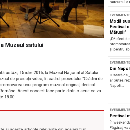
parcursul a 
EVENIMENT
Modă sust
Festival 
Mătușii”
„D*efectele
la Muzeul satului
promovarea 
și pentru ab
EVENIMENT
Din Napol
 astăzi, 15 iulie 2016, la Muzeul Naţional al Satului
O seară de „
ual de proiecții video, în cadrul proiectului "Grădini de
ar putea re
e promovarea unui program muzical original, dedicat
Napoli...
 Române. Acest concert face parte dintr-o serie ce va
te 18.00.
EVENIMENT
Festival 
În weekendu
Făgăraș va a
 și aceste articole relevante din același flux