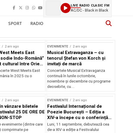
LIVE RADIO CLASIC FM
AC/DC - Black in Black
SPORT
RADIO
E
2 ani ago
EVENIMENTE
2 ani ago
West Meets East
Musical Extravaganza – cu
psodie Indo-Română”
tenorul Ștefan von Korch și
t cultural între Orient
invitați de marcă
nt
ncerte West Meets East
Concertele Musical Extravaganza
omânia în 2025 cu o
continuă în lunile octombrie,
noiembrie şi decembrie cu programe
deosebite, cu...
E
2 ani ago
EVENIMENTE
2 ani ago
în vânzare biletele
Festivalul Internațional de
stivalul 25 DE ORE DE
Poezie București – Ediția a
NON-STOP
XIV-a începe cu o conferință
despre limba română
 evenimente (dintre care
Luni, 11 septembrie, debutează cea
susținută de Marco Lucchesi
) comprimate pe
de-a XIV-a ediție a Festivalului