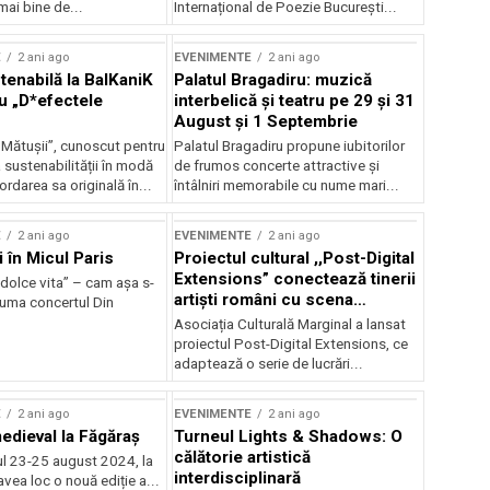
mai bine de...
Internațional de Poezie București...
E
2 ani ago
EVENIMENTE
2 ani ago
enabilă la BalKaniK
Palatul Bragadiru: muzică
cu „D*efectele
interbelică şi teatru pe 29 şi 31
August şi 1 Septembrie
 Mătușii”, cunoscut pentru
Palatul Bragadiru propune iubitorilor
sustenabilității în modă
de frumos concerte attractive şi
ordarea sa originală în...
întâlniri memorabile cu nume mari...
E
2 ani ago
EVENIMENTE
2 ani ago
i în Micul Paris
Proiectul cultural ,,Post-Digital
Extensions” conectează tinerii
dolce vita” – cam așa s-
artiști români cu scena
zuma concertul Din
internațională
Asociația Culturală Marginal a lansat
proiectul Post-Digital Extensions, ce
adaptează o serie de lucrări...
E
2 ani ago
EVENIMENTE
2 ani ago
medieval la Făgăraș
Turneul Lights & Shadows: O
călătorie artistică
l 23-25 august 2024, la
interdisciplinară
vea loc o nouă ediție a...