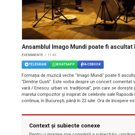
Ansamblul Imago Mundi poate fi ascultat 
EVENIMENTE
11:43
TELEGRAM
WHATSAPP
FACEBOOK
Formația de muzică veche "Imago Mundi" poate fi ascultată
"Dimitrie Gusti". Este vorba despre un concert comentat viz
vară / Enescu: urban vs. tradițional", prin care se doreșt
marelui compozitor și inspirat de celebrele sale Rapsodii
continua, în Bucureşti, până în 22 iulie. Ora de începere es
Context și subiecte conexe
Pentru o imagine mai completă a subiectului, urmărește