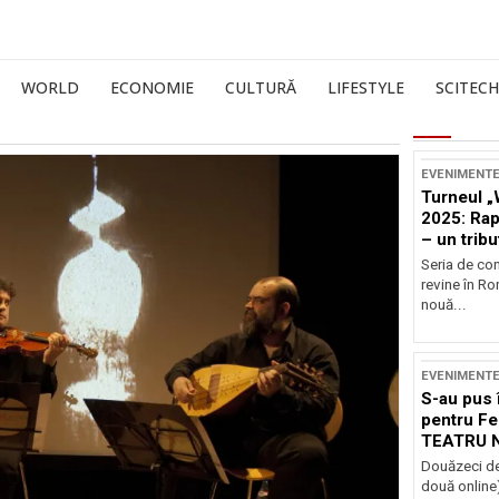
WORLD
ECONOMIE
CULTURĂ
LIFESTYLE
SCITECH
EVENIMENT
Turneul „
2025: Ra
– un tribu
și Occide
Seria de co
revine în R
nouă...
EVENIMENT
S-au pus 
pentru Fe
TEATRU 
Douăzeci de
două online