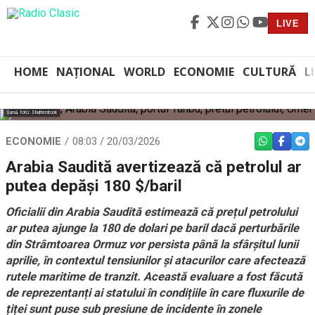
LIVE
HOME
NAȚIONAL
WORLD
ECONOMIE
CULTURĂ
L
Sursă foto: Shutterstock
ECONOMIE
08:03 / 20/03/2026
WHATSAPP
FACEBO
TEL
Arabia Saudită avertizează că petrolul ar
putea depăși 180 $/baril
Oficialii din Arabia Saudită estimează că prețul petrolului
ar putea ajunge la 180 de dolari pe baril dacă perturbările
din Strâmtoarea Ormuz vor persista până la sfârșitul lunii
aprilie, în contextul tensiunilor şi atacurilor care afectează
rutele maritime de tranzit. Această evaluare a fost făcută
de reprezentanți ai statului în condițiile în care fluxurile de
țiței sunt puse sub presiune de incidente în zonele