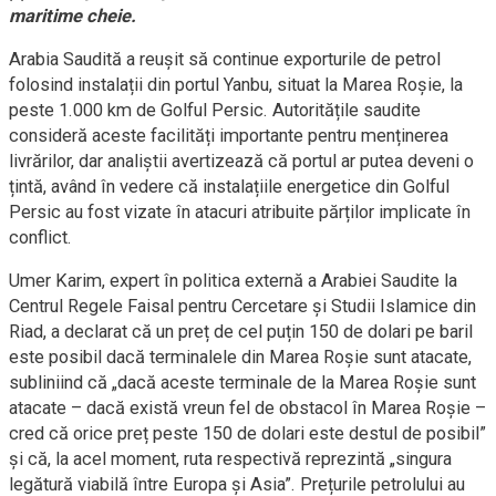
maritime cheie.
Arabia Saudită a reușit să continue exporturile de petrol
folosind instalații din portul Yanbu, situat la Marea Roșie, la
peste 1.000 km de Golful Persic. Autoritățile saudite
consideră aceste facilități importante pentru menținerea
livrărilor, dar analiștii avertizează că portul ar putea deveni o
țintă, având în vedere că instalațiile energetice din Golful
Persic au fost vizate în atacuri atribuite părților implicate în
conflict.
Umer Karim, expert în politica externă a Arabiei Saudite la
Centrul Regele Faisal pentru Cercetare și Studii Islamice din
Riad, a declarat că un preț de cel puțin 150 de dolari pe baril
este posibil dacă terminalele din Marea Roșie sunt atacate,
subliniind că „dacă aceste terminale de la Marea Roșie sunt
atacate – dacă există vreun fel de obstacol în Marea Roșie –
cred că orice preț peste 150 de dolari este destul de posibil”
și că, la acel moment, ruta respectivă reprezintă „singura
legătură viabilă între Europa și Asia”. Prețurile petrolului au