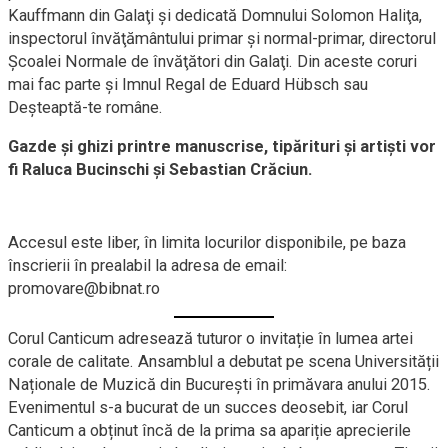
Kauffmann din Galaţi şi dedicată Domnului Solomon Haliţa,
inspectorul învăţământului primar şi normal-primar, directorul
Şcoalei Normale de învăţători din Galaţi. Din aceste coruri
mai fac parte şi Imnul Regal de Eduard Hübsch sau
Deşteaptă-te române.
Gazde și ghizi printre manuscrise, tipărituri și artiști vor
fi Raluca Bucinschi și Sebastian Crăciun.
Accesul este liber, în limita locurilor disponibile, pe baza
înscrierii în prealabil la adresa de email:
promovare@bibnat.ro
Corul Canticum adresează tuturor o invitație în lumea artei
corale de calitate. Ansamblul a debutat pe scena Universității
Naționale de Muzică din București în primăvara anului 2015.
Evenimentul s-a bucurat de un succes deosebit, iar Corul
Canticum a obținut încă de la prima sa apariție aprecierile