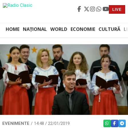
LIVE
HOME
NAȚIONAL
WORLD
ECONOMIE
CULTURĂ
L
EVENIMENTE
14:48 / 22/01/2019
WHATSAPP
FACEBO
TEL