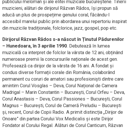
publicului meloman și ale elitei muzicale bucureștene. Tinerii
muzicieni, alături de dirijorul Răzvan Rădos, își propun să
aducă un plus de prospețime genului coral, făcându-l
accesibil marelui public prin abordarea unui repertoriu inspirat
din muzicile tradiționale, folclorice, jazz, gospel, pop etc.
Dirijorul Răzvan Rădos s-a născut în Ținutul Pădurenilor
– Hunedoara, în 3 aprilie 1990
. Debutează în lumea
muzicală ca interpret de folclor la vârsta de 12 ani, obținând
numeroase premii la concursurile naționale de acest gen.
Profesează ca dirijor de la vârsta de 16 ani. A fondat și
condus diverse formații corale din România, colaborând
permanent cu coruri de amatori sau profesioniști dintre care
amintim Corul Vosglas – Deva, Corul Național de Camera
Madrigal – Marin Constantin – București, Corul Orfeu – Deva,
Corul Anastasis – Deva, Corul Passiones – București, Corul
Magnus – București, Corul de Cameră Preludiu – București
și, recent, Corul de Copii Radio. A primit distincția „Dirijor de
Onoare” din partea Corului Vox Medicalis și este Dirijor
Fondator al Corului Regal. Alături de Corul Canticum, Răzvan