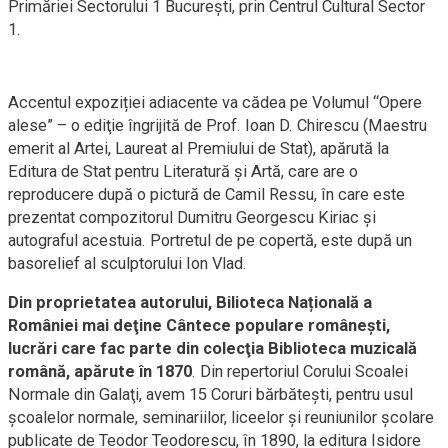
Primăriei Sectorului 1 București, prin Centrul Cultural Sector
1.
Accentul expoziției adiacente va cădea pe Volumul “Opere
alese” – o ediţie îngrijită de Prof. Ioan D. Chirescu (Maestru
emerit al Artei, Laureat al Premiului de Stat), apărută la
Editura de Stat pentru Literatură şi Artă, care are o
reproducere după o pictură de Camil Ressu, în care este
prezentat compozitorul Dumitru Georgescu Kiriac şi
autograful acestuia. Portretul de pe copertă, este după un
basorelief al sculptorului Ion Vlad.
Din proprietatea autorului, Bilioteca Națională a
României mai deţine Cântece populare româneşti,
lucrări care fac parte din colecţia Biblioteca muzicală
română, apărute în 1870
. Din repertoriul Corului Scoalei
Normale din Galaţi, avem 15 Coruri bărbăteşti, pentru usul
şcoalelor normale, seminariilor, liceelor şi reuniunilor şcolare
publicate de Teodor Teodorescu, în 1890, la editura Isidore