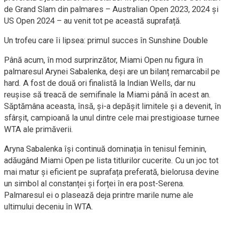
de Grand Slam din palmares – Australian Open 2023, 2024 și
US Open 2024 – au venit tot pe această suprafață.
Un trofeu care îi lipsea: primul succes în Sunshine Double
Până acum, în mod surprinzător, Miami Open nu figura în
palmaresul Arynei Sabalenka, deși are un bilanț remarcabil pe
hard. A fost de două ori finalistă la Indian Wells, dar nu
reușise să treacă de semifinale la Miami până în acest an.
Săptămâna aceasta, însă, și-a depășit limitele și a devenit, în
sfârșit, campioană la unul dintre cele mai prestigioase turnee
WTA ale primăverii.
Aryna Sabalenka își continuă dominația în tenisul feminin,
adăugând Miami Open pe lista titlurilor cucerite. Cu un joc tot
mai matur și eficient pe suprafața preferată, bielorusa devine
un simbol al constanței și forței în era post-Serena.
Palmaresul ei o plasează deja printre marile nume ale
ultimului deceniu în WTA.