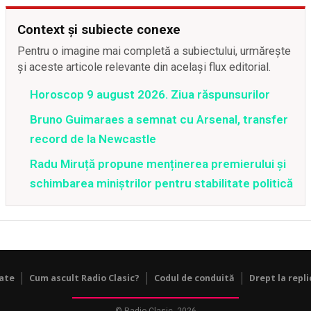
Context și subiecte conexe
Pentru o imagine mai completă a subiectului, urmărește
și aceste articole relevante din același flux editorial.
Horoscop 9 august 2026. Ziua răspunsurilor
Bruno Guimaraes a semnat cu Arsenal, transfer
record de la Newcastle
Radu Miruță propune menținerea premierului și
schimbarea miniștrilor pentru stabilitate politică
tate
Cum ascult Radio Clasic?
Codul de conduită
Drept la repli