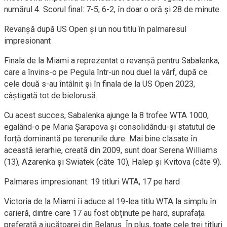
numărul 4. Scorul final: 7-5, 6-2, în doar o oră și 28 de minute.
Revanșă după US Open și un nou titlu în palmaresul
impresionant
Finala de la Miami a reprezentat o revanșă pentru Sabalenka,
care a învins-o pe Pegula într-un nou duel la vârf, după ce
cele două s-au întâlnit și în finala de la US Open 2023,
câștigată tot de bielorusă.
Cu acest succes, Sabalenka ajunge la 8 trofee WTA 1000,
egalând-o pe Maria Șarapova și consolidându-și statutul de
forță dominantă pe terenurile dure. Mai bine clasate în
această ierarhie, creată din 2009, sunt doar Serena Williams
(13), Azarenka și Swiatek (câte 10), Halep și Kvitova (câte 9).
Palmares impresionant: 19 titluri WTA, 17 pe hard
Victoria de la Miami îi aduce al 19-lea titlu WTA la simplu în
carieră, dintre care 17 au fost obținute pe hard, suprafața
preferată a jucătoarei din Belarus. În plus, toate cele trei titluri