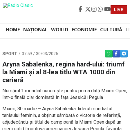
LIVE
HOME
NAȚIONAL
WORLD
ECONOMIE
CULTURĂ
L
SPORT
07:59 / 30/03/2025
WHATSAPP
FACEBO
TEL
Aryna Sabalenka, regina hard-ului: triumf
la Miami și al 8-lea titlu WTA 1000 din
carieră
Numărul 1 mondial cucerește pentru prima dată Miami Open,
într-o finală clar dominată în fața Jessicăi Pegula
Miami, 30 martie – Aryna Sabalenka, liderul mondial al
tenisului feminin, a obținut sâmbătă o victorie de referință,
adjudecându-și titlul de campioană la Miami Open după un
meci solid împotriva americancei Jessica Pegula, favorita